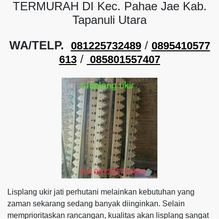
TERMURAH DI Kec. Pahae Jae Kab.
Tapanuli Utara
WA/TELP.
/
081225732489
0895410577
/
613
085801557407
Lisplang ukir jati perhutani melainkan kebutuhan yang
zaman sekarang sedang banyak diinginkan. Selain
memprioritaskan rancangan, kualitas akan lisplang sangat