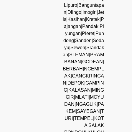
Lipuro|Banguntapa
n|Dlingo|Imogiri|Jet
is|Kasihan|Kretek|P
ajangan|Pandak|Pi
yungan|Pleret|Pun
dong|Sanden|Seda
yu|Sewon|Srandak
an|SLEMAN|PRAM
BANAN|GODEAN|
BERBAH|NGEMPL
AK|CANGKRINGA
N|DEPOK|GAMPIN
G|KALASAN|MING
GIR|MLATI|MOYU
DAN|NGAGLIK|PA
KEM|SAYEGAN|T
URI|TEMPEL|KOT
A SALAK