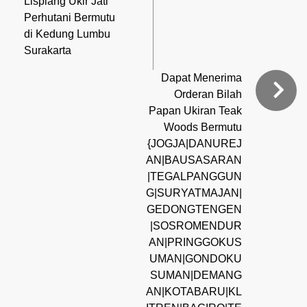
Lisplang Ukir Jati
Perhutani Bermutu
di Kedung Lumbu
Surakarta
Dapat Menerima
Orderan Bilah
Papan Ukiran Teak
Woods Bermutu
{JOGJA|DANUREJ
AN|BAUSASARAN
|TEGALPANGGUN
G|SURYATMAJAN|
GEDONGTENGEN
|SOSROMENDUR
AN|PRINGGOKUS
UMAN|GONDOKU
SUMAN|DEMANG
AN|KOTABARU|KL