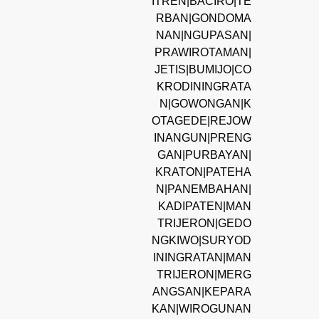
ITREN|BACIRO|TE
RBAN|GONDOMA
NAN|NGUPASAN|
PRAWIROTAMAN|
JETIS|BUMIJO|CO
KRODININGRATA
N|GOWONGAN|K
OTAGEDE|REJOW
INANGUN|PRENG
GAN|PURBAYAN|
KRATON|PATEHA
N|PANEMBAHAN|
KADIPATEN|MAN
TRIJERON|GEDO
NGKIWO|SURYOD
ININGRATAN|MAN
TRIJERON|MERG
ANGSAN|KEPARA
KAN|WIROGUNAN