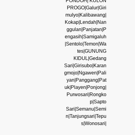
PONDOH| KULON
PROGO|Galur|Giri
mulyo|Kalibawang|
Kokap|Lendah|Nan
ggulan|Panjatan|P
engasih|Samigaluh
|Sentolo|Temon|Wa
tes|GUNUNG
KIDUL|Gedang
Sari|Girisubo|Karan
gmojo|Ngawen|Pali
yan|Panggang|Pat
uk|Playen|Ponjong|
Purwosari|Rongko
p|Sapto
Sari|Semanu|Semi
n|Tanjungsari|Tepu
s|Wonosari|