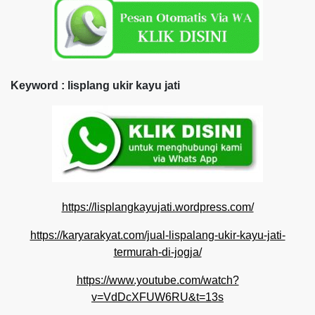
Keyword : lisplang ukir kayu jati
https://lisplangkayujati.wordpress.com/
https://karyarakyat.com/jual-lispalang-ukir-kayu-jati-
termurah-di-jogja/
https://www.youtube.com/watch?
v=VdDcXFUW6RU&t=13s