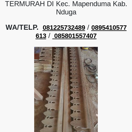
TERMURAH DI Kec. Mapenduma Kab.
Nduga
WA/TELP.
/
081225732489
0895410577
/
613
085801557407