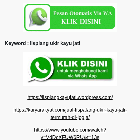
Keyword : lisplang ukir kayu jati
https://lisplangkayujati.wordpress.com/
https://karyarakyat.com/jual-lispalang-ukir-kayu-jati-
termurah-di-jogja/
https://www.youtube.com/watch?
v=VdDcXFUW6RU&t=13s