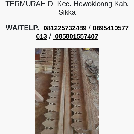
TERMURAH DI Kec. Hewokloang Kab.
Sikka
WA/TELP.
/
081225732489
0895410577
/
613
085801557407