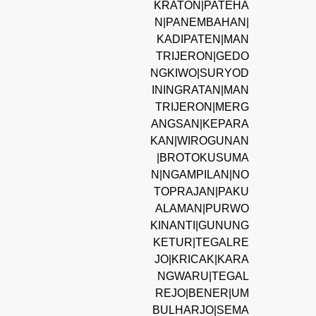
KRATON|PATEHA
N|PANEMBAHAN|
KADIPATEN|MAN
TRIJERON|GEDO
NGKIWO|SURYOD
ININGRATAN|MAN
TRIJERON|MERG
ANGSAN|KEPARA
KAN|WIROGUNAN
|BROTOKUSUMA
N|NGAMPILAN|NO
TOPRAJAN|PAKU
ALAMAN|PURWO
KINANTI|GUNUNG
KETUR|TEGALRE
JO|KRICAK|KARA
NGWARU|TEGAL
REJO|BENER|UM
BULHARJO|SEMA