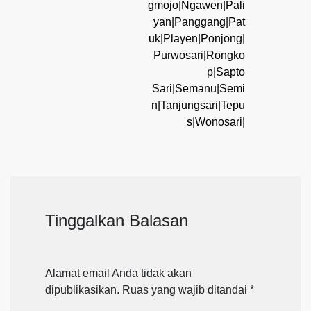
gmojo|Ngawen|Pali
yan|Panggang|Pat
uk|Playen|Ponjong|
Purwosari|Rongko
p|Sapto
Sari|Semanu|Semi
n|Tanjungsari|Tepu
s|Wonosari|
Tinggalkan Balasan
Alamat email Anda tidak akan
dipublikasikan.
Ruas yang wajib ditandai
*