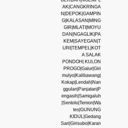
AK|CANGKRINGA
N|DEPOK|GAMPIN
G|KALASAN|MING
GIR|MLATI|MOYU
DAN|NGAGLIK|PA
KEM|SAYEGAN|T
URI|TEMPEL|KOT
A SALAK
PONDOH| KULON
PROGO|Galur|Giri
mulyo|Kalibawang|
Kokap|Lendah|Nan
ggulan|Panjatan|P
engasih|Samigaluh
|Sentolo|Temon|Wa
tes|GUNUNG
KIDUL|Gedang
Sari|Girisubo|Karan