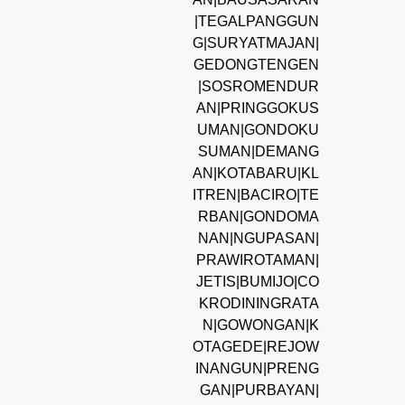
|TEGALPANGGUN
G|SURYATMAJAN|
GEDONGTENGEN
|SOSROMENDUR
AN|PRINGGOKUS
UMAN|GONDOKU
SUMAN|DEMANG
AN|KOTABARU|KL
ITREN|BACIRO|TE
RBAN|GONDOMA
NAN|NGUPASAN|
PRAWIROTAMAN|
JETIS|BUMIJO|CO
KRODININGRATA
N|GOWONGAN|K
OTAGEDE|REJOW
INANGUN|PRENG
GAN|PURBAYAN|