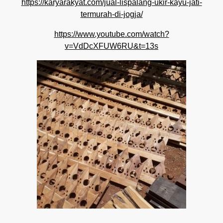
https://karyarakyat.com/jual-lispalang-ukir-kayu-jati-
termurah-di-jogja/
https://www.youtube.com/watch?
v=VdDcXFUW6RU&t=13s