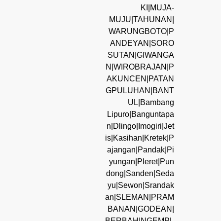
KI|MUJA-
MUJU|TAHUNAN|
WARUNGBOTO|P
ANDEYAN|SORO
SUTAN|GIWANGA
N|WIROBRAJAN|P
AKUNCEN|PATAN
GPULUHAN|BANT
UL|Bambang
Lipuro|Banguntapa
n|Dlingo|Imogiri|Jet
is|Kasihan|Kretek|P
ajangan|Pandak|Pi
yungan|Pleret|Pun
dong|Sanden|Seda
yu|Sewon|Srandak
an|SLEMAN|PRAM
BANAN|GODEAN|
BERBAH|NGEMPL