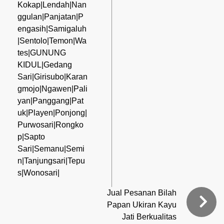
Kokap|Lendah|Nan
ggulan|Panjatan|P
engasih|Samigaluh
|Sentolo|Temon|Wa
tes|GUNUNG
KIDUL|Gedang
Sari|Girisubo|Karan
gmojo|Ngawen|Pali
yan|Panggang|Pat
uk|Playen|Ponjong|
Purwosari|Rongko
p|Sapto
Sari|Semanu|Semi
n|Tanjungsari|Tepu
s|Wonosari|
Jual Pesanan Bilah
Papan Ukiran Kayu
Jati Berkualitas