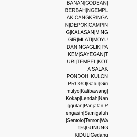
BANAN|GODEAN|
BERBAH|NGEMPL
AK|CANGKRINGA
N|DEPOK|GAMPIN
G|KALASAN|MING
GIR|MLATI|MOYU
DAN|NGAGLIK|PA
KEM|SAYEGAN|T
URI|TEMPEL|KOT
A SALAK
PONDOH| KULON
PROGO|Galur|Giri
mulyo|Kalibawang|
Kokap|Lendah|Nan
ggulan|Panjatan|P
engasih|Samigaluh
|Sentolo|Temon|Wa
tes|GUNUNG
KIDUL|Gedang