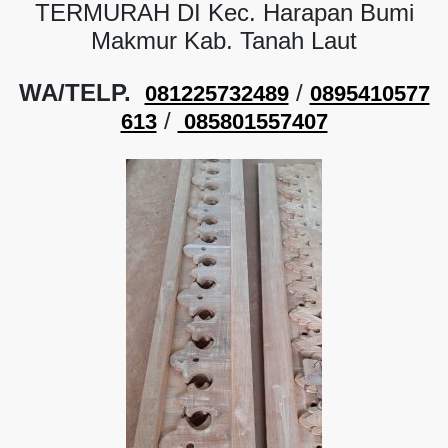
TERMURAH DI Kec. Harapan Bumi
Makmur Kab. Tanah Laut
WA/TELP.
/
081225732489
0895410577
/
613
085801557407