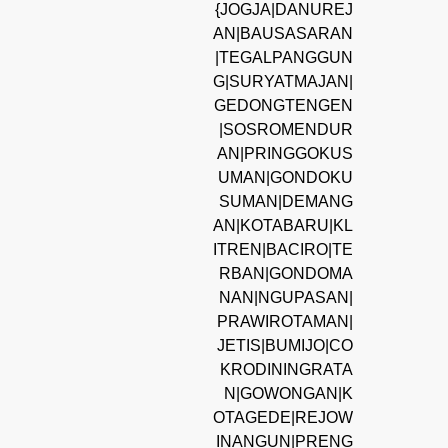
{JOGJA|DANUREJ
AN|BAUSASARAN
|TEGALPANGGUN
G|SURYATMAJAN|
GEDONGTENGEN
|SOSROMENDUR
AN|PRINGGOKUS
UMAN|GONDOKU
SUMAN|DEMANG
AN|KOTABARU|KL
ITREN|BACIRO|TE
RBAN|GONDOMA
NAN|NGUPASAN|
PRAWIROTAMAN|
JETIS|BUMIJO|CO
KRODININGRATA
N|GOWONGAN|K
OTAGEDE|REJOW
INANGUN|PRENG