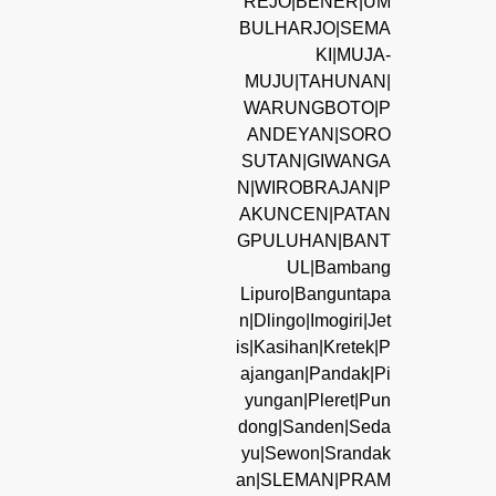
REJO|BENER|UM
BULHARJO|SEMA
KI|MUJA-
MUJU|TAHUNAN|
WARUNGBOTO|P
ANDEYAN|SORO
SUTAN|GIWANGA
N|WIROBRAJAN|P
AKUNCEN|PATAN
GPULUHAN|BANT
UL|Bambang
Lipuro|Banguntapa
n|Dlingo|Imogiri|Jet
is|Kasihan|Kretek|P
ajangan|Pandak|Pi
yungan|Pleret|Pun
dong|Sanden|Seda
yu|Sewon|Srandak
an|SLEMAN|PRAM