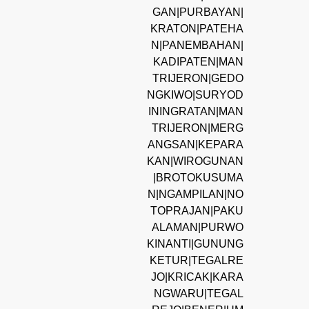
GAN|PURBAYAN|
KRATON|PATEHA
N|PANEMBAHAN|
KADIPATEN|MAN
TRIJERON|GEDO
NGKIWO|SURYOD
ININGRATAN|MAN
TRIJERON|MERG
ANGSAN|KEPARA
KAN|WIROGUNAN
|BROTOKUSUMA
N|NGAMPILAN|NO
TOPRAJAN|PAKU
ALAMAN|PURWO
KINANTI|GUNUNG
KETUR|TEGALRE
JO|KRICAK|KARA
NGWARU|TEGAL