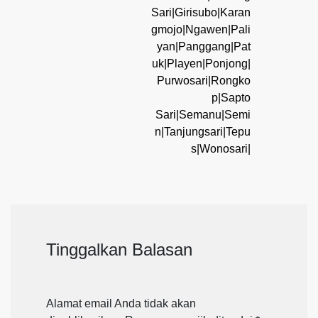
Sari|Girisubo|Karan
gmojo|Ngawen|Pali
yan|Panggang|Pat
uk|Playen|Ponjong|
Purwosari|Rongko
p|Sapto
Sari|Semanu|Semi
n|Tanjungsari|Tepu
s|Wonosari|
Tinggalkan Balasan
Alamat email Anda tidak akan