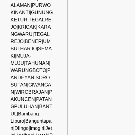
ALAMAN|PURWO
KINANTI|GUNUNG
KETUR|TEGALRE
JO|KRICAK|KARA
NGWARU|TEGAL
REJO|BENER|UM
BULHARJO|SEMA
KI|MUJA-
MUJU|TAHUNAN|
WARUNGBOTO|P
ANDEYAN|SORO
SUTAN|GIWANGA
N|WIROBRAJAN|P
AKUNCEN|PATAN
GPULUHAN|BANT
UL|Bambang
Lipuro|Banguntapa
n|Dlingo|Imogiri|Jet