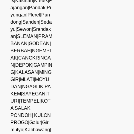
is|Kasihan|Kretek|P
ajangan|Pandak|Pi
yungan|Pleret|Pun
dong|Sanden|Seda
yu|Sewon|Srandak
an|SLEMAN|PRAM
BANAN|GODEAN|
BERBAH|NGEMPL
AK|CANGKRINGA
N|DEPOK|GAMPIN
G|KALASAN|MING
GIR|MLATI|MOYU
DAN|NGAGLIK|PA
KEM|SAYEGAN|T
URI|TEMPEL|KOT
A SALAK
PONDOH| KULON
PROGO|Galur|Giri
mulyo|Kalibawang|