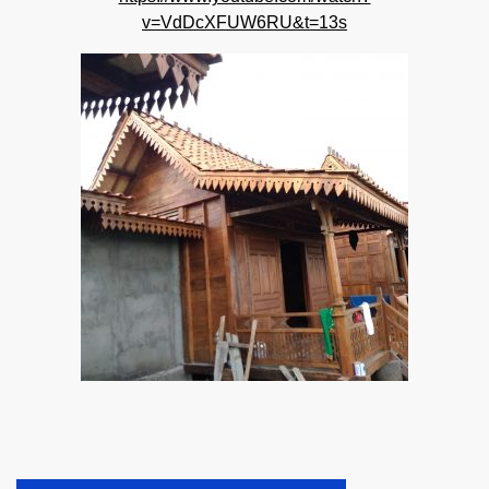
v=VdDcXFUW6RU&t=13s