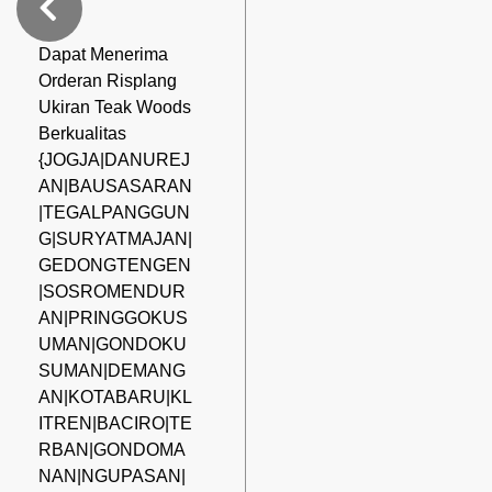
Dapat Menerima
Orderan Risplang
Ukiran Teak Woods
Berkualitas
{JOGJA|DANUREJ
AN|BAUSASARAN
|TEGALPANGGUN
G|SURYATMAJAN|
GEDONGTENGEN
|SOSROMENDUR
AN|PRINGGOKUS
UMAN|GONDOKU
SUMAN|DEMANG
AN|KOTABARU|KL
ITREN|BACIRO|TE
RBAN|GONDOMA
NAN|NGUPASAN|