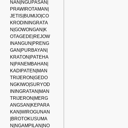
NAN|NGUPASAN|
PRAWIROTAMAN|
JETIS|BUMIJO|CO
KRODININGRATA
N|GOWONGAN|K
OTAGEDE|REJOW
INANGUN|PRENG
GAN|PURBAYAN|
KRATON|PATEHA
N|PANEMBAHAN|
KADIPATEN|MAN
TRIJERON|GEDO
NGKIWO|SURYOD
ININGRATAN|MAN
TRIJERON|MERG
ANGSAN|KEPARA
KAN|WIROGUNAN
|BROTOKUSUMA
N|NGAMPILAN|NO