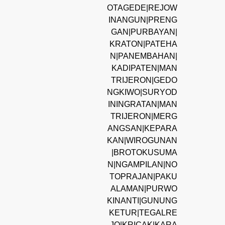
OTAGEDE|REJOW
INANGUN|PRENG
GAN|PURBAYAN|
KRATON|PATEHA
N|PANEMBAHAN|
KADIPATEN|MAN
TRIJERON|GEDO
NGKIWO|SURYOD
ININGRATAN|MAN
TRIJERON|MERG
ANGSAN|KEPARA
KAN|WIROGUNAN
|BROTOKUSUMA
N|NGAMPILAN|NO
TOPRAJAN|PAKU
ALAMAN|PURWO
KINANTI|GUNUNG
KETUR|TEGALRE
JO|KRICAK|KARA