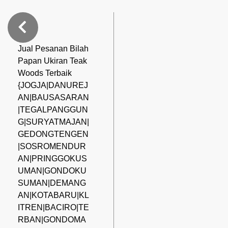
Jual Pesanan Bilah
Papan Ukiran Teak
Woods Terbaik
{JOGJA|DANUREJ
AN|BAUSASARAN
|TEGALPANGGUN
G|SURYATMAJAN|
GEDONGTENGEN
|SOSROMENDUR
AN|PRINGGOKUS
UMAN|GONDOKU
SUMAN|DEMANG
AN|KOTABARU|KL
ITREN|BACIRO|TE
RBAN|GONDOMA