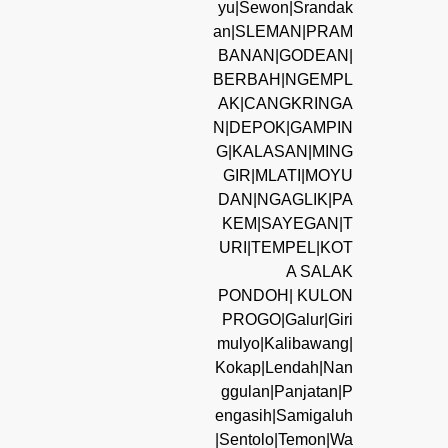
yu|Sewon|Srandak
an|SLEMAN|PRAM
BANAN|GODEAN|
BERBAH|NGEMPL
AK|CANGKRINGA
N|DEPOK|GAMPIN
G|KALASAN|MING
GIR|MLATI|MOYU
DAN|NGAGLIK|PA
KEM|SAYEGAN|T
URI|TEMPEL|KOT
A SALAK
PONDOH| KULON
PROGO|Galur|Giri
mulyo|Kalibawang|
Kokap|Lendah|Nan
ggulan|Panjatan|P
engasih|Samigaluh
|Sentolo|Temon|Wa