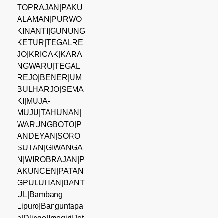
TOPRAJAN|PAKU
ALAMAN|PURWO
KINANTI|GUNUNG
KETUR|TEGALRE
JO|KRICAK|KARA
NGWARU|TEGAL
REJO|BENER|UM
BULHARJO|SEMA
KI|MUJA-
MUJU|TAHUNAN|
WARUNGBOTO|P
ANDEYAN|SORO
SUTAN|GIWANGA
N|WIROBRAJAN|P
AKUNCEN|PATAN
GPULUHAN|BANT
UL|Bambang
Lipuro|Banguntapa
n|Dlingo|Imogiri|Jet