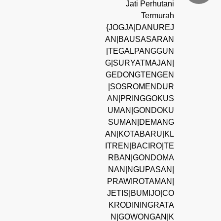
Jati Perhutani
Termurah
{JOGJA|DANUREJ
AN|BAUSASARAN
|TEGALPANGGUN
G|SURYATMAJAN|
GEDONGTENGEN
|SOSROMENDUR
AN|PRINGGOKUS
UMAN|GONDOKU
SUMAN|DEMANG
AN|KOTABARU|KL
ITREN|BACIRO|TE
RBAN|GONDOMA
NAN|NGUPASAN|
PRAWIROTAMAN|
JETIS|BUMIJO|CO
KRODININGRATA
N|GOWONGAN|K