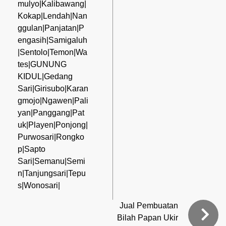
mulyo|Kalibawang|
Kokap|Lendah|Nan
ggulan|Panjatan|P
engasih|Samigaluh
|Sentolo|Temon|Wa
tes|GUNUNG
KIDUL|Gedang
Sari|Girisubo|Karan
gmojo|Ngawen|Pali
yan|Panggang|Pat
uk|Playen|Ponjong|
Purwosari|Rongko
p|Sapto
Sari|Semanu|Semi
n|Tanjungsari|Tepu
s|Wonosari|
Jual Pembuatan
Bilah Papan Ukir