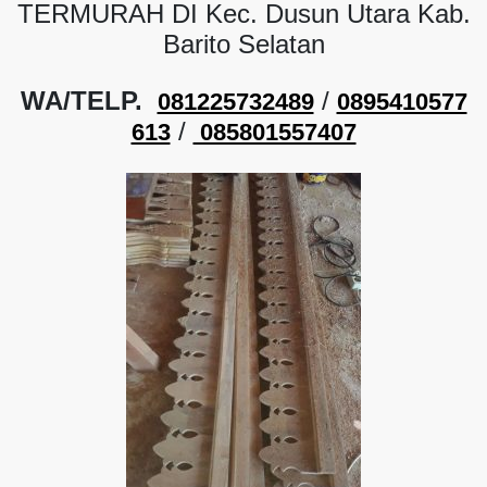
TERMURAH DI Kec. Dusun Utara Kab.
Barito Selatan
WA/TELP.
/
081225732489
0895410577
/
613
085801557407