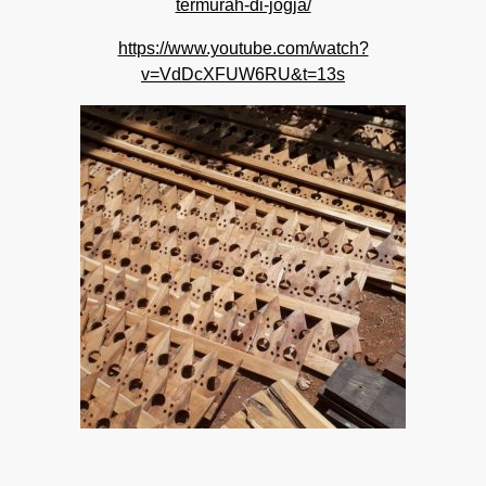
termurah-di-jogja/
https://www.youtube.com/watch?
v=VdDcXFUW6RU&t=13s