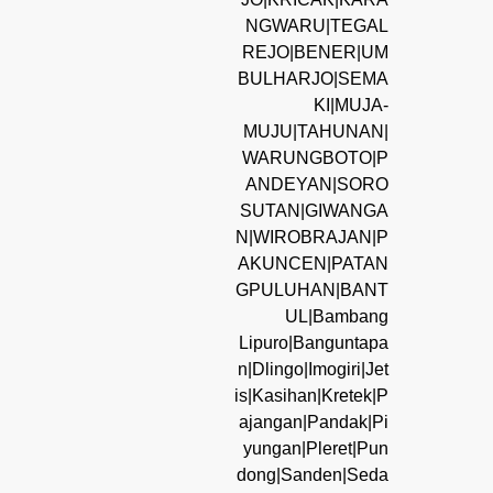
NGWARU|TEGAL
REJO|BENER|UM
BULHARJO|SEMA
KI|MUJA-
MUJU|TAHUNAN|
WARUNGBOTO|P
ANDEYAN|SORO
SUTAN|GIWANGA
N|WIROBRAJAN|P
AKUNCEN|PATAN
GPULUHAN|BANT
UL|Bambang
Lipuro|Banguntapa
n|Dlingo|Imogiri|Jet
is|Kasihan|Kretek|P
ajangan|Pandak|Pi
yungan|Pleret|Pun
dong|Sanden|Seda