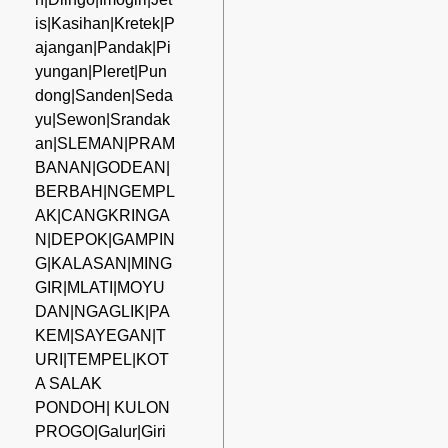
is|Kasihan|Kretek|P
ajangan|Pandak|Pi
yungan|Pleret|Pun
dong|Sanden|Seda
yu|Sewon|Srandak
an|SLEMAN|PRAM
BANAN|GODEAN|
BERBAH|NGEMPL
AK|CANGKRINGA
N|DEPOK|GAMPIN
G|KALASAN|MING
GIR|MLATI|MOYU
DAN|NGAGLIK|PA
KEM|SAYEGAN|T
URI|TEMPEL|KOT
A SALAK
PONDOH| KULON
PROGO|Galur|Giri