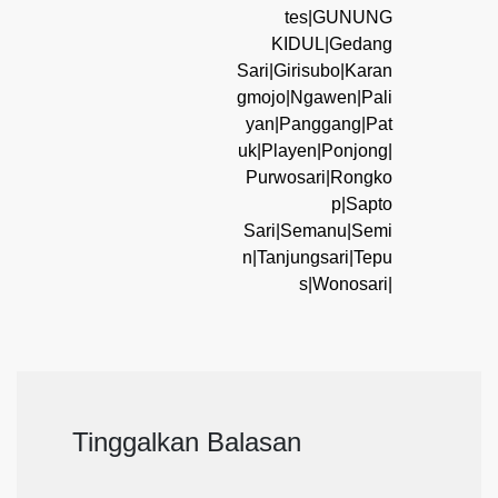
tes|GUNUNG
KIDUL|Gedang
Sari|Girisubo|Karan
gmojo|Ngawen|Pali
yan|Panggang|Pat
uk|Playen|Ponjong|
Purwosari|Rongko
p|Sapto
Sari|Semanu|Semi
n|Tanjungsari|Tepu
s|Wonosari|
Tinggalkan Balasan