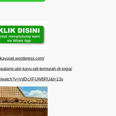
ngkayujati.wordpress.com/
ispalang-ukir-kayu-jati-termurah-di-jogja/
com/watch?v=VdDcXFUW6RU&t=13s