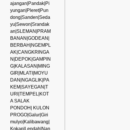
ajangan|Pandak|Pi
yungan|Pleret|Pun
dong|Sanden|Seda
yu|Sewon|Srandak
an|SLEMAN|PRAM
BANAN|GODEAN|
BERBAH|NGEMPL
AK|CANGKRINGA
N|DEPOK|GAMPIN
G|KALASAN|MING
GIR|MLATI|MOYU
DAN|NGAGLIK|PA
KEM|SAYEGAN|T
URI|TEMPEL|KOT
A SALAK
PONDOH| KULON
PROGO|Galur|Giri
mulyo|Kalibawang|
Kokap|Lendah|Nan