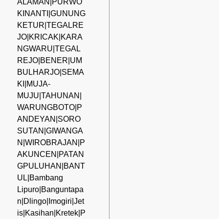
ALAMAN|PURWO
KINANTI|GUNUNG
KETUR|TEGALRE
JO|KRICAK|KARA
NGWARU|TEGAL
REJO|BENER|UM
BULHARJO|SEMA
KI|MUJA-
MUJU|TAHUNAN|
WARUNGBOTO|P
ANDEYAN|SORO
SUTAN|GIWANGA
N|WIROBRAJAN|P
AKUNCEN|PATAN
GPULUHAN|BANT
UL|Bambang
Lipuro|Banguntapa
n|Dlingo|Imogiri|Jet
is|Kasihan|Kretek|P