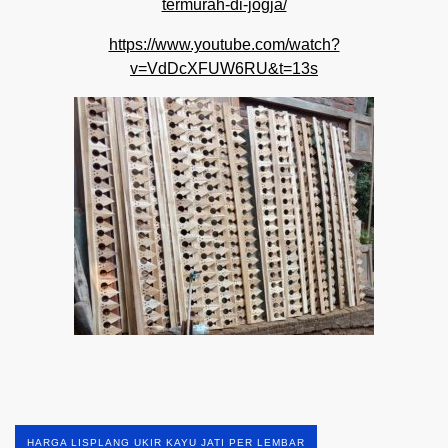
termurah-di-jogja/
https://www.youtube.com/watch?
v=VdDcXFUW6RU&t=13s
HARGA LISPLANG UKIR KAYU JATI PER LEMBAR