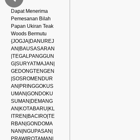
Dapat Menerima
Pemesanan Bilah
Papan Ukiran Teak
Woods Bermutu
{JOGJA|DANUREJ
AN|BAUSASARAN
|TEGALPANGGUN
G|SURYATMAJAN|
GEDONGTENGEN
|SOSROMENDUR
AN|PRINGGOKUS
UMAN|GONDOKU
SUMAN|DEMANG
AN|KOTABARU|KL
ITREN|BACIRO|TE
RBAN|GONDOMA
NAN|NGUPASAN|
PRAWIROTAMAN|