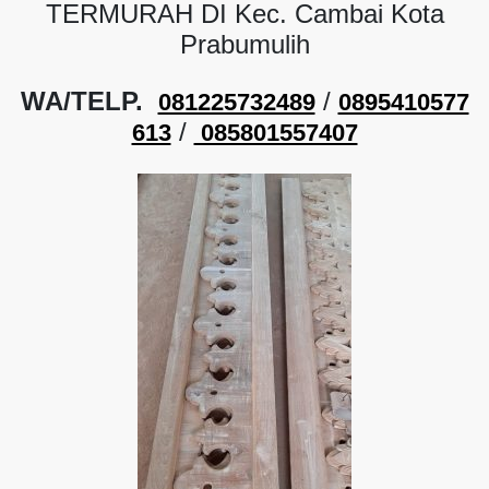
TERMURAH DI Kec. Cambai Kota
Prabumulih
WA/TELP.
/
081225732489
0895410577
/
613
085801557407