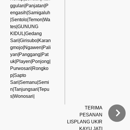
ggulan|Panjatan|P
engasih|Samigaluh
|Sentolo|Temon|Wa
tes|GUNUNG
KIDUL|Gedang
Sari|Girisubo|Karan
gmojo|Ngawen|Pali
yan|Panggang|Pat
uk|Playen|Ponjong|
Purwosari|Rongko
p|Sapto
Sari|Semanu|Semi
n|Tanjungsari|Tepu
s|Wonosari|
TERIMA
PESANAN
LISPLANG UKIR
KAYU JATI