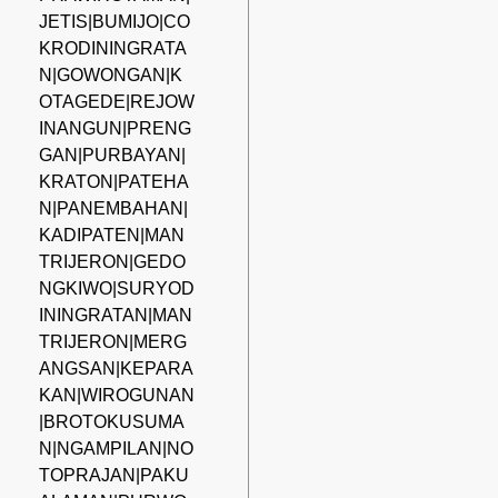
JETIS|BUMIJO|CO
KRODININGRATA
N|GOWONGAN|K
OTAGEDE|REJOW
INANGUN|PRENG
GAN|PURBAYAN|
KRATON|PATEHA
N|PANEMBAHAN|
KADIPATEN|MAN
TRIJERON|GEDO
NGKIWO|SURYOD
ININGRATAN|MAN
TRIJERON|MERG
ANGSAN|KEPARA
KAN|WIROGUNAN
|BROTOKUSUMA
N|NGAMPILAN|NO
TOPRAJAN|PAKU