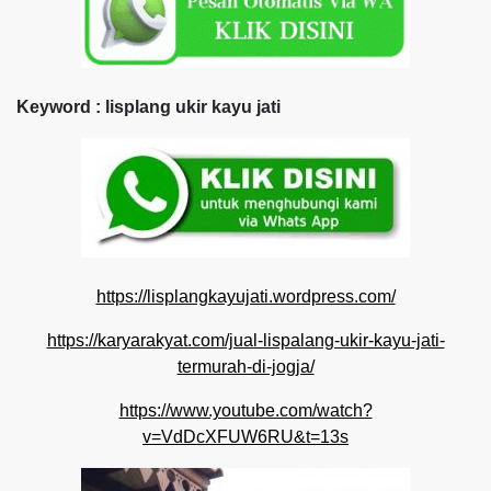
Keyword : lisplang ukir kayu jati
https://lisplangkayujati.wordpress.com/
https://karyarakyat.com/jual-lispalang-ukir-kayu-jati-
termurah-di-jogja/
https://www.youtube.com/watch?
v=VdDcXFUW6RU&t=13s