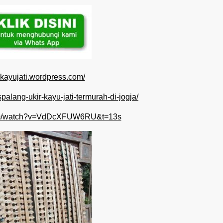
ngkayujati.wordpress.com/
ispalang-ukir-kayu-jati-termurah-di-jogja/
com/watch?v=VdDcXFUW6RU&t=13s