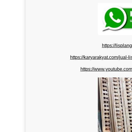
https://lispla
https://karyarakyat.com/jual-l
https://www.youtube.