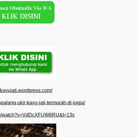
ngkayujati.wordpress.com/
ispalang-ukir-kayu-jati-termurah-di-jogja/
com/watch?v=VdDcXFUW6RU&t=13s