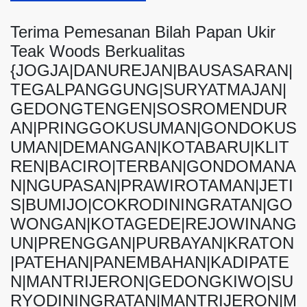
Terima Pemesanan Bilah Papan Ukir
Teak Woods Berkualitas
{JOGJA|DANUREJAN|BAUSASARAN|
TEGALPANGGUNG|SURYATMAJAN|
GEDONGTENGEN|SOSROMENDUR
AN|PRINGGOKUSUMAN|GONDOKUS
UMAN|DEMANGAN|KOTABARU|KLIT
REN|BACIRO|TERBAN|GONDOMANA
N|NGUPASAN|PRAWIROTAMAN|JETI
S|BUMIJO|COKRODININGRATAN|GO
WONGAN|KOTAGEDE|REJOWINANG
UN|PRENGGAN|PURBAYAN|KRATON
|PATEHAN|PANEMBAHAN|KADIPATE
N|MANTRIJERON|GEDONGKIWO|SU
RYODININGRATAN|MANTRIJERON|M