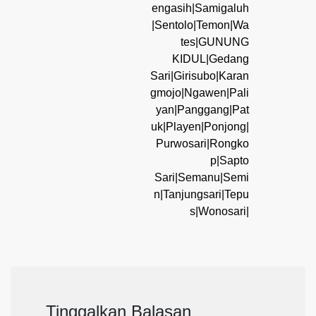
engasih|Samigaluh
|Sentolo|Temon|Wa
tes|GUNUNG
KIDUL|Gedang
Sari|Girisubo|Karan
gmojo|Ngawen|Pali
yan|Panggang|Pat
uk|Playen|Ponjong|
Purwosari|Rongko
p|Sapto
Sari|Semanu|Semi
n|Tanjungsari|Tepu
s|Wonosari|
Tinggalkan Balasan