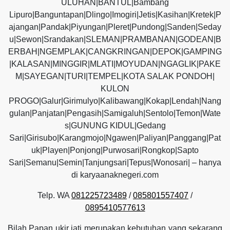
ULUHAN|BANTUL|Bambang
Lipuro|Banguntapan|Dlingo|Imogiri|Jetis|Kasihan|Kretek|P
ajangan|Pandak|Piyungan|Pleret|Pundong|Sanden|Seday
u|Sewon|Srandakan|SLEMAN|PRAMBANAN|GODEAN|B
ERBAH|NGEMPLAK|CANGKRINGAN|DEPOK|GAMPING
|KALASAN|MINGGIR|MLATI|MOYUDAN|NGAGLIK|PAKE
M|SAYEGAN|TURI|TEMPEL|KOTA SALAK PONDOH|
KULON
PROGO|Galur|Girimulyo|Kalibawang|Kokap|Lendah|Nang
gulan|Panjatan|Pengasih|Samigaluh|Sentolo|Temon|Wate
s|GUNUNG KIDUL|Gedang
Sari|Girisubo|Karangmojo|Ngawen|Paliyan|Panggang|Pat
uk|Playen|Ponjong|Purwosari|Rongkop|Sapto
Sari|Semanu|Semin|Tanjungsari|Tepus|Wonosari| – hanya
di karyaanaknegeri.com
Telp. WA
081225723489
/
085801557407
/
0895410577613
Bilah Papan ukir jati merupakan kebutuhan yang sekarang