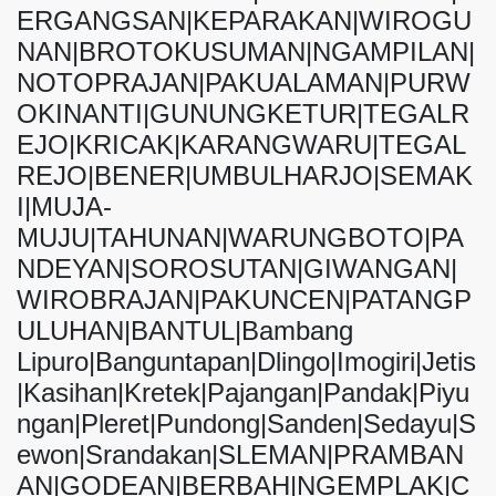
ERGANGSAN|KEPARAKAN|WIROGU
NAN|BROTOKUSUMAN|NGAMPILAN|
NOTOPRAJAN|PAKUALAMAN|PURW
OKINANTI|GUNUNGKETUR|TEGALR
EJO|KRICAK|KARANGWARU|TEGAL
REJO|BENER|UMBULHARJO|SEMAK
I|MUJA-
MUJU|TAHUNAN|WARUNGBOTO|PA
NDEYAN|SOROSUTAN|GIWANGAN|
WIROBRAJAN|PAKUNCEN|PATANGP
ULUHAN|BANTUL|Bambang
Lipuro|Banguntapan|Dlingo|Imogiri|Jetis
|Kasihan|Kretek|Pajangan|Pandak|Piyu
ngan|Pleret|Pundong|Sanden|Sedayu|S
ewon|Srandakan|SLEMAN|PRAMBAN
AN|GODEAN|BERBAH|NGEMPLAK|C