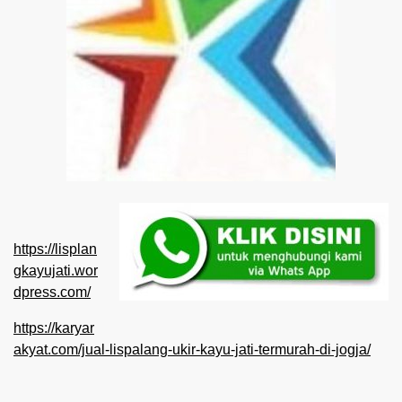
https://lisplan
gkayujati.wor
dpress.com/
https://karyar
akyat.com/jual-lispalang-ukir-kayu-jati-termurah-di-jogja/