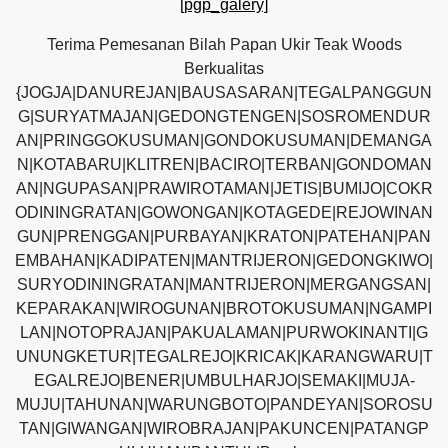
[pgp_galery]
Terima Pemesanan Bilah Papan Ukir Teak Woods
Berkualitas
{JOGJA|DANUREJAN|BAUSASARAN|TEGALPANGGUN
G|SURYATMAJAN|GEDONGTENGEN|SOSROMENDUR
AN|PRINGGOKUSUMAN|GONDOKUSUMAN|DEMANGA
N|KOTABARU|KLITREN|BACIRO|TERBAN|GONDOMAN
AN|NGUPASAN|PRAWIROTAMAN|JETIS|BUMIJO|COKR
ODININGRATAN|GOWONGAN|KOTAGEDE|REJOWINAN
GUN|PRENGGAN|PURBAYAN|KRATON|PATEHAN|PAN
EMBAHAN|KADIPATEN|MANTRIJERON|GEDONGKIWO|
SURYODININGRATAN|MANTRIJERON|MERGANGSAN|
KEPARAKAN|WIROGUNAN|BROTOKUSUMAN|NGAMPI
LAN|NOTOPRAJAN|PAKUALAMAN|PURWOKINANTI|G
UNUNGKETUR|TEGALREJO|KRICAK|KARANGWARU|T
EGALREJO|BENER|UMBULHARJO|SEMAKI|MUJA-
MUJU|TAHUNAN|WARUNGBOTO|PANDEYAN|SOROSU
TAN|GIWANGAN|WIROBRAJAN|PAKUNCEN|PATANGP