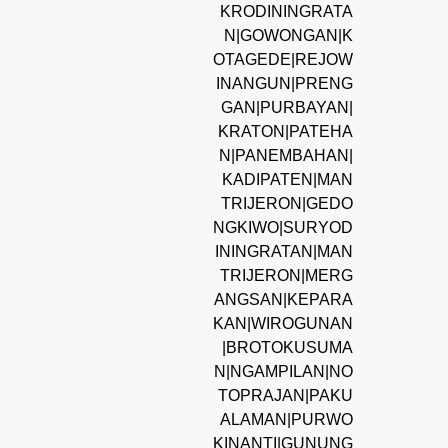
KRODININGRATA
N|GOWONGAN|K
OTAGEDE|REJOW
INANGUN|PRENG
GAN|PURBAYAN|
KRATON|PATEHA
N|PANEMBAHAN|
KADIPATEN|MAN
TRIJERON|GEDO
NGKIWO|SURYOD
ININGRATAN|MAN
TRIJERON|MERG
ANGSAN|KEPARA
KAN|WIROGUNAN
|BROTOKUSUMA
N|NGAMPILAN|NO
TOPRAJAN|PAKU
ALAMAN|PURWO
KINANTI|GUNUNG