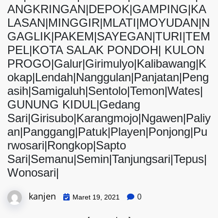
ANGKRINGAN|DEPOK|GAMPING|KA
LASAN|MINGGIR|MLATI|MOYUDAN|N
GAGLIK|PAKEM|SAYEGAN|TURI|TEM
PEL|KOTA SALAK PONDOH| KULON
PROGO|Galur|Girimulyo|Kalibawang|K
okap|Lendah|Nanggulan|Panjatan|Peng
asih|Samigaluh|Sentolo|Temon|Wates|
GUNUNG KIDUL|Gedang
Sari|Girisubo|Karangmojo|Ngawen|Paliy
an|Panggang|Patuk|Playen|Ponjong|Pu
rwosari|Rongkop|Sapto
Sari|Semanu|Semin|Tanjungsari|Tepus|
Wonosari|
kanjen
0
Maret 19, 2021