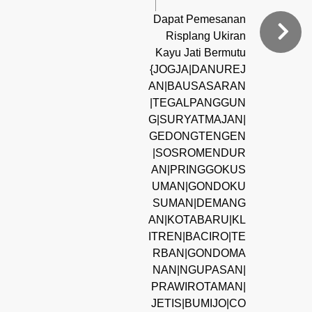
Dapat Pemesanan
Risplang Ukiran
Kayu Jati Bermutu
{JOGJA|DANUREJ
AN|BAUSASARAN
|TEGALPANGGUN
G|SURYATMAJAN|
GEDONGTENGEN
|SOSROMENDUR
AN|PRINGGOKUS
UMAN|GONDOKU
SUMAN|DEMANG
AN|KOTABARU|KL
ITREN|BACIRO|TE
RBAN|GONDOMA
NAN|NGUPASAN|
PRAWIROTAMAN|
JETIS|BUMIJO|CO