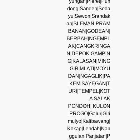
yungan|Pleret|Pun
dong|Sanden|Seda
yu|Sewon|Srandak
an|SLEMAN|PRAM
BANAN|GODEAN|
BERBAH|NGEMPL
AK|CANGKRINGA
N|DEPOK|GAMPIN
G|KALASAN|MING
GIR|MLATI|MOYU
DAN|NGAGLIK|PA
KEM|SAYEGAN|T
URI|TEMPEL|KOT
A SALAK
PONDOH| KULON
PROGO|Galur|Giri
mulyo|Kalibawang|
Kokap|Lendah|Nan
ggulan|Panjatan|P