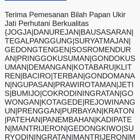
Terima Pemesanan Bilah Papan Ukir
Jati Perhutani Berkualitas
{JOGJA|DANUREJAN|BAUSASARAN|
TEGALPANGGUNG|SURYATMAJAN|
GEDONGTENGEN|SOSROMENDUR
AN|PRINGGOKUSUMAN|GONDOKUS
UMAN|DEMANGAN|KOTABARU|KLIT
REN|BACIRO|TERBAN|GONDOMANA
N|NGUPASAN|PRAWIROTAMAN|JETI
S|BUMIJO|COKRODININGRATAN|GO
WONGAN|KOTAGEDE|REJOWINANG
UN|PRENGGAN|PURBAYAN|KRATON
|PATEHAN|PANEMBAHAN|KADIPATE
N|MANTRIJERON|GEDONGKIWO|SU
RYODININGRATAN|MANTRIJERON|M