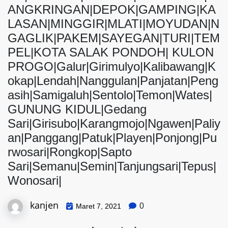
ANGKRINGAN|DEPOK|GAMPING|KA
LASAN|MINGGIR|MLATI|MOYUDAN|N
GAGLIK|PAKEM|SAYEGAN|TURI|TEM
PEL|KOTA SALAK PONDOH| KULON
PROGO|Galur|Girimulyo|Kalibawang|K
okap|Lendah|Nanggulan|Panjatan|Peng
asih|Samigaluh|Sentolo|Temon|Wates|
GUNUNG KIDUL|Gedang
Sari|Girisubo|Karangmojo|Ngawen|Paliy
an|Panggang|Patuk|Playen|Ponjong|Pu
rwosari|Rongkop|Sapto
Sari|Semanu|Semin|Tanjungsari|Tepus|
Wonosari|
kanjen
0
Maret 7, 2021