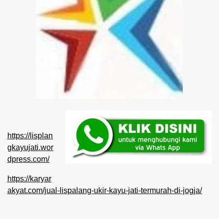
https://lisplan
gkayujati.wor
dpress.com/
https://karyar
akyat.com/jual-lispalang-ukir-kayu-jati-termurah-di-jogja/