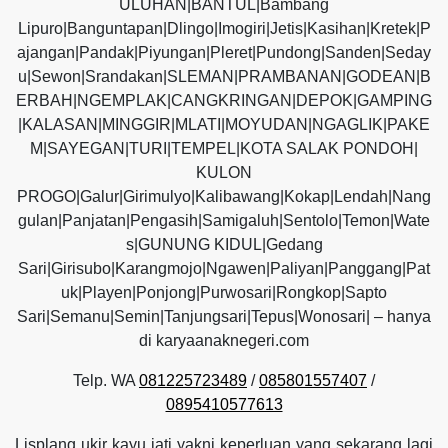
ULUHAN|BANTUL|Bambang
Lipuro|Banguntapan|Dlingo|Imogiri|Jetis|Kasihan|Kretek|P
ajangan|Pandak|Piyungan|Pleret|Pundong|Sanden|Seday
u|Sewon|Srandakan|SLEMAN|PRAMBANAN|GODEAN|B
ERBAH|NGEMPLAK|CANGKRINGAN|DEPOK|GAMPING
|KALASAN|MINGGIR|MLATI|MOYUDAN|NGAGLIK|PAKE
M|SAYEGAN|TURI|TEMPEL|KOTA SALAK PONDOH|
KULON
PROGO|Galur|Girimulyo|Kalibawang|Kokap|Lendah|Nang
gulan|Panjatan|Pengasih|Samigaluh|Sentolo|Temon|Wate
s|GUNUNG KIDUL|Gedang
Sari|Girisubo|Karangmojo|Ngawen|Paliyan|Panggang|Pat
uk|Playen|Ponjong|Purwosari|Rongkop|Sapto
Sari|Semanu|Semin|Tanjungsari|Tepus|Wonosari| – hanya
di karyaanaknegeri.com
Telp. WA
081225723489
/
085801557407
/
0895410577613
Lisplang ukir kayu jati yakni keperluan yang sekarang lagi