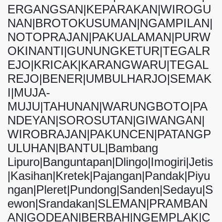
ERGANGSAN|KEPARAKAN|WIROGU
NAN|BROTOKUSUMAN|NGAMPILAN|
NOTOPRAJAN|PAKUALAMAN|PURW
OKINANTI|GUNUNGKETUR|TEGALR
EJO|KRICAK|KARANGWARU|TEGAL
REJO|BENER|UMBULHARJO|SEMAK
I|MUJA-
MUJU|TAHUNAN|WARUNGBOTO|PA
NDEYAN|SOROSUTAN|GIWANGAN|
WIROBRAJAN|PAKUNCEN|PATANGP
ULUHAN|BANTUL|Bambang
Lipuro|Banguntapan|Dlingo|Imogiri|Jetis
|Kasihan|Kretek|Pajangan|Pandak|Piyu
ngan|Pleret|Pundong|Sanden|Sedayu|S
ewon|Srandakan|SLEMAN|PRAMBAN
AN|GODEAN|BERBAH|NGEMPLAK|C