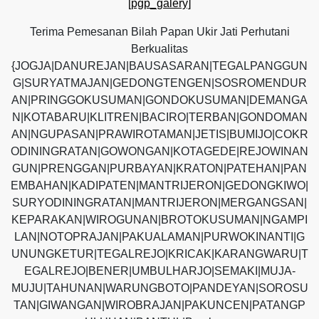
[pgp_galery]
Terima Pemesanan Bilah Papan Ukir Jati Perhutani
Berkualitas
{JOGJA|DANUREJAN|BAUSASARAN|TEGALPANGGUN
G|SURYATMAJAN|GEDONGTENGEN|SOSROMENDUR
AN|PRINGGOKUSUMAN|GONDOKUSUMAN|DEMANGA
N|KOTABARU|KLITREN|BACIRO|TERBAN|GONDOMAN
AN|NGUPASAN|PRAWIROTAMAN|JETIS|BUMIJO|COKR
ODININGRATAN|GOWONGAN|KOTAGEDE|REJOWINAN
GUN|PRENGGAN|PURBAYAN|KRATON|PATEHAN|PAN
EMBAHAN|KADIPATEN|MANTRIJERON|GEDONGKIWO|
SURYODININGRATAN|MANTRIJERON|MERGANGSAN|
KEPARAKAN|WIROGUNAN|BROTOKUSUMAN|NGAMPI
LAN|NOTOPRAJAN|PAKUALAMAN|PURWOKINANTI|G
UNUNGKETUR|TEGALREJO|KRICAK|KARANGWARU|T
EGALREJO|BENER|UMBULHARJO|SEMAKI|MUJA-
MUJU|TAHUNAN|WARUNGBOTO|PANDEYAN|SOROSU
TAN|GIWANGAN|WIROBRAJAN|PAKUNCEN|PATANGP