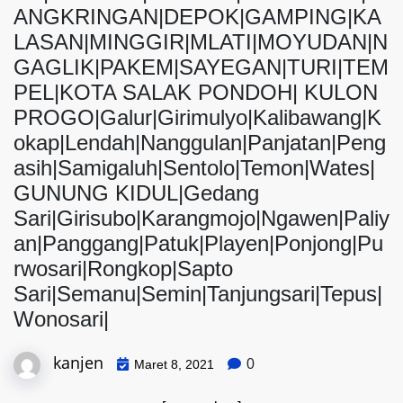
ANGKRINGAN|DEPOK|GAMPING|KA
LASAN|MINGGIR|MLATI|MOYUDAN|N
GAGLIK|PAKEM|SAYEGAN|TURI|TEM
PEL|KOTA SALAK PONDOH| KULON
PROGO|Galur|Girimulyo|Kalibawang|K
okap|Lendah|Nanggulan|Panjatan|Peng
asih|Samigaluh|Sentolo|Temon|Wates|
GUNUNG KIDUL|Gedang
Sari|Girisubo|Karangmojo|Ngawen|Paliy
an|Panggang|Patuk|Playen|Ponjong|Pu
rwosari|Rongkop|Sapto
Sari|Semanu|Semin|Tanjungsari|Tepus|
Wonosari|
kanjen
0
Maret 8, 2021