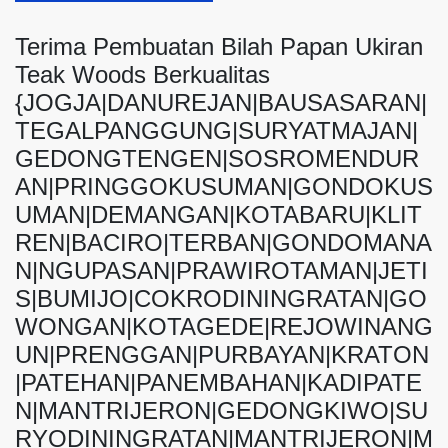
Terima Pembuatan Bilah Papan Ukiran
Teak Woods Berkualitas
{JOGJA|DANUREJAN|BAUSASARAN|
TEGALPANGGUNG|SURYATMAJAN|
GEDONGTENGEN|SOSROMENDUR
AN|PRINGGOKUSUMAN|GONDOKUS
UMAN|DEMANGAN|KOTABARU|KLIT
REN|BACIRO|TERBAN|GONDOMANA
N|NGUPASAN|PRAWIROTAMAN|JETI
S|BUMIJO|COKRODININGRATAN|GO
WONGAN|KOTAGEDE|REJOWINANG
UN|PRENGGAN|PURBAYAN|KRATON
|PATEHAN|PANEMBAHAN|KADIPATE
N|MANTRIJERON|GEDONGKIWO|SU
RYODININGRATAN|MANTRIJERON|M