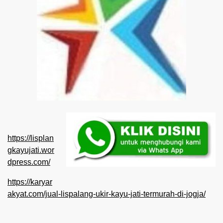
https://lisplan
gkayujati.wor
dpress.com/
https://karyar
akyat.com/jual-lispalang-ukir-kayu-jati-termurah-di-jogja/