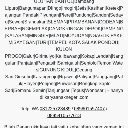
ULUHAN|BANTUL|Bambang
Lipuro|Banguntapan|Dlingo|Imogiri|Jetis|Kasihan|Kretek|P
ajangan|Pandak|Piyungan|Pleret|Pundong|Sanden|Seday
u|Sewon|Srandakan|SLEMAN|PRAMBANAN|GODEAN|B
ERBAH|NGEMPLAK|CANGKRINGAN|DEPOK|GAMPING
|KALASAN|MINGGIR|MLATI|MOYUDAN|NGAGLIK|PAKE
M|SAYEGAN|TURI|TEMPEL|KOTA SALAK PONDOH|
KULON
PROGO|Galur|Girimulyo|Kalibawang|Kokap|Lendah|Nang
gulan|Panjatan|Pengasih|Samigaluh|Sentolo|Temon|Wate
s|GUNUNG KIDUL|Gedang
Sari|Girisubo|Karangmojo|Ngawen|Paliyan|Panggang|Pat
uk|Playen|Ponjong|Purwosari|Rongkop|Sapto
Sari|Semanu|Semin|Tanjungsari|Tepus|Wonosari| – hanya
di karyaanaknegeri.com
Telp. WA
081225723489
/
085801557407
/
0895410577613
Bilah Papan ukir kayu jati yaitu kebutuhan yang zaman ini