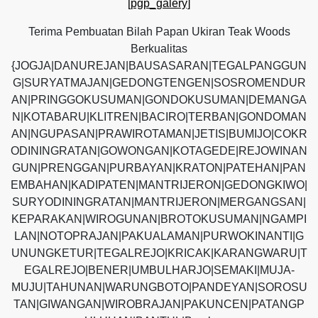
[pgp_galery]
Terima Pembuatan Bilah Papan Ukiran Teak Woods
Berkualitas
{JOGJA|DANUREJAN|BAUSASARAN|TEGALPANGGUN
G|SURYATMAJAN|GEDONGTENGEN|SOSROMENDUR
AN|PRINGGOKUSUMAN|GONDOKUSUMAN|DEMANGA
N|KOTABARU|KLITREN|BACIRO|TERBAN|GONDOMAN
AN|NGUPASAN|PRAWIROTAMAN|JETIS|BUMIJO|COKR
ODININGRATAN|GOWONGAN|KOTAGEDE|REJOWINAN
GUN|PRENGGAN|PURBAYAN|KRATON|PATEHAN|PAN
EMBAHAN|KADIPATEN|MANTRIJERON|GEDONGKIWO|
SURYODININGRATAN|MANTRIJERON|MERGANGSAN|
KEPARAKAN|WIROGUNAN|BROTOKUSUMAN|NGAMPI
LAN|NOTOPRAJAN|PAKUALAMAN|PURWOKINANTI|G
UNUNGKETUR|TEGALREJO|KRICAK|KARANGWARU|T
EGALREJO|BENER|UMBULHARJO|SEMAKI|MUJA-
MUJU|TAHUNAN|WARUNGBOTO|PANDEYAN|SOROSU
TAN|GIWANGAN|WIROBRAJAN|PAKUNCEN|PATANGP