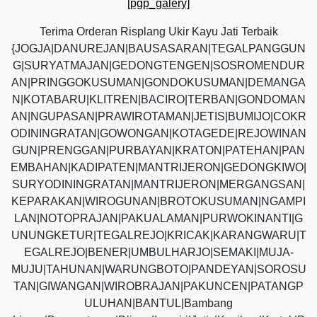
[pgp_galery]
Terima Orderan Risplang Ukir Kayu Jati Terbaik
{JOGJA|DANUREJAN|BAUSASARAN|TEGALPANGGUN
G|SURYATMAJAN|GEDONGTENGEN|SOSROMENDUR
AN|PRINGGOKUSUMAN|GONDOKUSUMAN|DEMANGA
N|KOTABARU|KLITREN|BACIRO|TERBAN|GONDOMAN
AN|NGUPASAN|PRAWIROTAMAN|JETIS|BUMIJO|COKR
ODININGRATAN|GOWONGAN|KOTAGEDE|REJOWINAN
GUN|PRENGGAN|PURBAYAN|KRATON|PATEHAN|PAN
EMBAHAN|KADIPATEN|MANTRIJERON|GEDONGKIWO|
SURYODININGRATAN|MANTRIJERON|MERGANGSAN|
KEPARAKAN|WIROGUNAN|BROTOKUSUMAN|NGAMPI
LAN|NOTOPRAJAN|PAKUALAMAN|PURWOKINANTI|G
UNUNGKETUR|TEGALREJO|KRICAK|KARANGWARU|T
EGALREJO|BENER|UMBULHARJO|SEMAKI|MUJA-
MUJU|TAHUNAN|WARUNGBOTO|PANDEYAN|SOROSU
TAN|GIWANGAN|WIROBRAJAN|PAKUNCEN|PATANGP
ULUHAN|BANTUL|Bambang