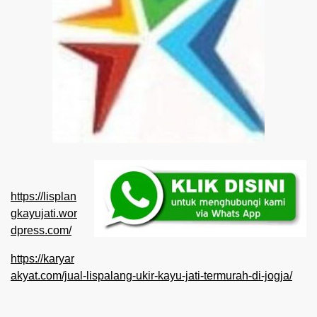
https://lisplan
gkayujati.wor
dpress.com/
https://karyar
akyat.com/jual-lispalang-ukir-kayu-jati-termurah-di-jogja/