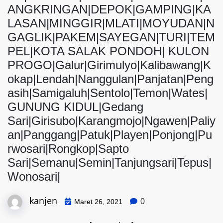
ANGKRINGAN|DEPOK|GAMPING|KA
LASAN|MINGGIR|MLATI|MOYUDAN|N
GAGLIK|PAKEM|SAYEGAN|TURI|TEM
PEL|KOTA SALAK PONDOH| KULON
PROGO|Galur|Girimulyo|Kalibawang|K
okap|Lendah|Nanggulan|Panjatan|Peng
asih|Samigaluh|Sentolo|Temon|Wates|
GUNUNG KIDUL|Gedang
Sari|Girisubo|Karangmojo|Ngawen|Paliy
an|Panggang|Patuk|Playen|Ponjong|Pu
rwosari|Rongkop|Sapto
Sari|Semanu|Semin|Tanjungsari|Tepus|
Wonosari|
kanjen
0
Maret 26, 2021