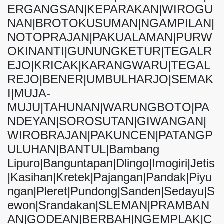
ERGANGSAN|KEPARAKAN|WIROGU
NAN|BROTOKUSUMAN|NGAMPILAN|
NOTOPRAJAN|PAKUALAMAN|PURW
OKINANTI|GUNUNGKETUR|TEGALR
EJO|KRICAK|KARANGWARU|TEGAL
REJO|BENER|UMBULHARJO|SEMAK
I|MUJA-
MUJU|TAHUNAN|WARUNGBOTO|PA
NDEYAN|SOROSUTAN|GIWANGAN|
WIROBRAJAN|PAKUNCEN|PATANGP
ULUHAN|BANTUL|Bambang
Lipuro|Banguntapan|Dlingo|Imogiri|Jetis
|Kasihan|Kretek|Pajangan|Pandak|Piyu
ngan|Pleret|Pundong|Sanden|Sedayu|S
ewon|Srandakan|SLEMAN|PRAMBAN
AN|GODEAN|BERBAH|NGEMPLAK|C