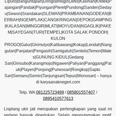
Lipuro|Banguntapan|Dlingo|Imogiri|Jetis|Kasihan|Kretek|P
ajangan|Pandak|Piyungan|Pleret|Pundong|Sanden|Seday
u|Sewon|Srandakan|SLEMAN|PRAMBANAN|GODEAN|B
ERBAH|NGEMPLAK|CANGKRINGAN|DEPOK|GAMPING
|KALASAN|MINGGIR|MLATI|MOYUDAN|NGAGLIK|PAKE
M|SAYEGAN|TURI|TEMPEL|KOTA SALAK PONDOH|
KULON
PROGO|Galur|Girimulyo|Kalibawang|Kokap|Lendah|Nang
gulan|Panjatan|Pengasih|Samigaluh|Sentolo|Temon|Wate
s|GUNUNG KIDUL|Gedang
Sari|Girisubo|Karangmojo|Ngawen|Paliyan|Panggang|Pat
uk|Playen|Ponjong|Purwosari|Rongkop|Sapto
Sari|Semanu|Semin|Tanjungsari|Tepus|Wonosari| – hanya
di karyaanaknegeri.com
Telp. WA
081225723489
/
085801557407
/
0895410577613
Lisplang ukir jati merupakan perlengkapan yang saat ini
sedang banyak diperlukan. Selain mengutamakan motif,