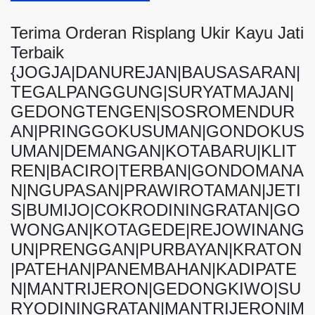
Terima Orderan Risplang Ukir Kayu Jati
Terbaik
{JOGJA|DANUREJAN|BAUSASARAN|
TEGALPANGGUNG|SURYATMAJAN|
GEDONGTENGEN|SOSROMENDUR
AN|PRINGGOKUSUMAN|GONDOKUS
UMAN|DEMANGAN|KOTABARU|KLIT
REN|BACIRO|TERBAN|GONDOMANA
N|NGUPASAN|PRAWIROTAMAN|JETI
S|BUMIJO|COKRODININGRATAN|GO
WONGAN|KOTAGEDE|REJOWINANG
UN|PRENGGAN|PURBAYAN|KRATON
|PATEHAN|PANEMBAHAN|KADIPATE
N|MANTRIJERON|GEDONGKIWO|SU
RYODININGRATAN|MANTRIJERON|M