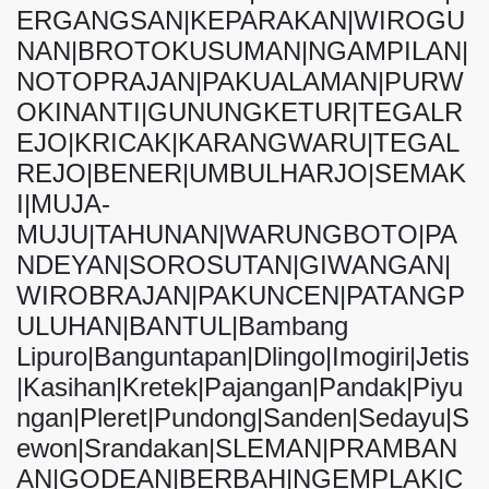
ERGANGSAN|KEPARAKAN|WIROGU
NAN|BROTOKUSUMAN|NGAMPILAN|
NOTOPRAJAN|PAKUALAMAN|PURW
OKINANTI|GUNUNGKETUR|TEGALR
EJO|KRICAK|KARANGWARU|TEGAL
REJO|BENER|UMBULHARJO|SEMAK
I|MUJA-
MUJU|TAHUNAN|WARUNGBOTO|PA
NDEYAN|SOROSUTAN|GIWANGAN|
WIROBRAJAN|PAKUNCEN|PATANGP
ULUHAN|BANTUL|Bambang
Lipuro|Banguntapan|Dlingo|Imogiri|Jetis
|Kasihan|Kretek|Pajangan|Pandak|Piyu
ngan|Pleret|Pundong|Sanden|Sedayu|S
ewon|Srandakan|SLEMAN|PRAMBAN
AN|GODEAN|BERBAH|NGEMPLAK|C