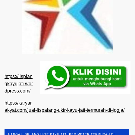
https://lisplan
gkayujati.wor
dpress.com/
https://karyar
akyat.com/jual-lispalang-ukir-kayu-jati-termurah-di-jogja/
HARGA LISPLANG UKIR KAYU JATI PER METER TERMURAH DI