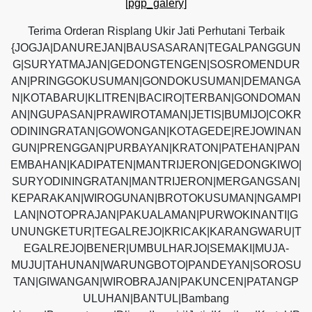
[pgp_galery]
Terima Orderan Risplang Ukir Jati Perhutani Terbaik
{JOGJA|DANUREJAN|BAUSASARAN|TEGALPANGGUN
G|SURYATMAJAN|GEDONGTENGEN|SOSROMENDUR
AN|PRINGGOKUSUMAN|GONDOKUSUMAN|DEMANGA
N|KOTABARU|KLITREN|BACIRO|TERBAN|GONDOMAN
AN|NGUPASAN|PRAWIROTAMAN|JETIS|BUMIJO|COKR
ODININGRATAN|GOWONGAN|KOTAGEDE|REJOWINAN
GUN|PRENGGAN|PURBAYAN|KRATON|PATEHAN|PAN
EMBAHAN|KADIPATEN|MANTRIJERON|GEDONGKIWO|
SURYODININGRATAN|MANTRIJERON|MERGANGSAN|
KEPARAKAN|WIROGUNAN|BROTOKUSUMAN|NGAMPI
LAN|NOTOPRAJAN|PAKUALAMAN|PURWOKINANTI|G
UNUNGKETUR|TEGALREJO|KRICAK|KARANGWARU|T
EGALREJO|BENER|UMBULHARJO|SEMAKI|MUJA-
MUJU|TAHUNAN|WARUNGBOTO|PANDEYAN|SOROSU
TAN|GIWANGAN|WIROBRAJAN|PAKUNCEN|PATANGP
ULUHAN|BANTUL|Bambang