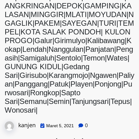
ANGKRINGAN|DEPOK|GAMPING|KA
LASAN|MINGGIR|MLATI|MOYUDAN|N
GAGLIK|PAKEM|SAYEGAN|TURI|TEM
PEL|KOTA SALAK PONDOH| KULON
PROGO|Galur|Girimulyo|Kalibawang|K
okap|Lendah|Nanggulan|Panjatan|Peng
asih|Samigaluh|Sentolo|Temon|Wates|
GUNUNG KIDUL|Gedang
Sari|Girisubo|Karangmojo|Ngawen|Paliy
an|Panggang|Patuk|Playen|Ponjong|Pu
rwosari|Rongkop|Sapto
Sari|Semanu|Semin|Tanjungsari|Tepus|
Wonosari|
kanjen
0
Maret 5, 2021