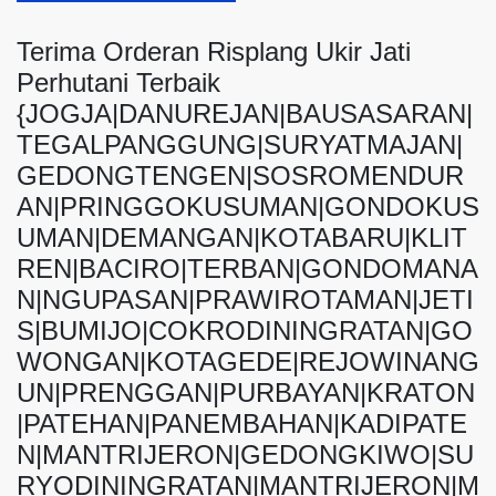
Terima Orderan Risplang Ukir Jati
Perhutani Terbaik
{JOGJA|DANUREJAN|BAUSASARAN|
TEGALPANGGUNG|SURYATMAJAN|
GEDONGTENGEN|SOSROMENDUR
AN|PRINGGOKUSUMAN|GONDOKUS
UMAN|DEMANGAN|KOTABARU|KLIT
REN|BACIRO|TERBAN|GONDOMANA
N|NGUPASAN|PRAWIROTAMAN|JETI
S|BUMIJO|COKRODININGRATAN|GO
WONGAN|KOTAGEDE|REJOWINANG
UN|PRENGGAN|PURBAYAN|KRATON
|PATEHAN|PANEMBAHAN|KADIPATE
N|MANTRIJERON|GEDONGKIWO|SU
RYODININGRATAN|MANTRIJERON|M