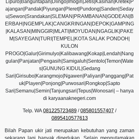
Lipuro|Banguntapan|Dlingo|Imogiri|Jetis|Kasihan|Kretek|P
ajangan|Pandak|Piyungan|Pleret|Pundong|Sanden|Seday
u|Sewon|Srandakan|SLEMAN|PRAMBANAN|GODEAN|B
ERBAH|NGEMPLAK|CANGKRINGAN|DEPOK|GAMPING
|KALASAN|MINGGIR|MLATI|MOYUDAN|NGAGLIK|PAKE
M|SAYEGAN|TURI|TEMPEL|KOTA SALAK PONDOH|
KULON
PROGO|Galur|Girimulyo|Kalibawang|Kokap|Lendah|Nang
gulan|Panjatan|Pengasih|Samigaluh|Sentolo|Temon|Wate
s|GUNUNG KIDUL|Gedang
Sari|Girisubo|Karangmojo|Ngawen|Paliyan|Panggang|Pat
uk|Playen|Ponjong|Purwosari|Rongkop|Sapto
Sari|Semanu|Semin|Tanjungsari|Tepus|Wonosari| – hanya
di karyaanaknegeri.com
Telp. WA
081225723489
/
085801557407
/
0895410577613
Bilah Papan ukir jati merupakan kebutuhan yang zaman
sekarang lagi banyak diperlukan. Selain mengutamakan