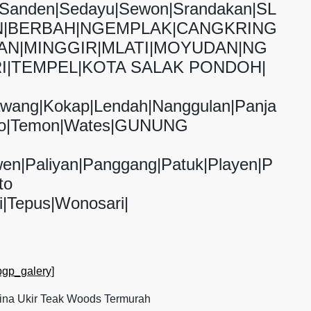
g|Sanden|Sedayu|Sewon|Srandakan|SL
|BERBAH|NGEMPLAK|CANGKRING
AN|MINGGIR|MLATI|MOYUDAN|NG
I|TEMPEL|KOTA SALAK PONDOH|
awang|Kokap|Lendah|Nanggulan|Panja
tolo|Temon|Wates|GUNUNG
wen|Paliyan|Panggang|Patuk|Playen|P
to
i|Tepus|Wonosari|
pgp_galery]
ina Ukir Teak Woods Termurah