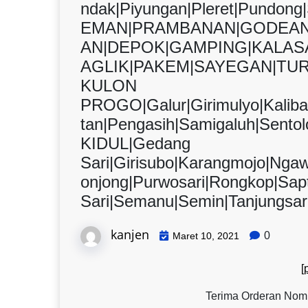
ndak|Piyungan|Pleret|Pundon
EMAN|PRAMBANAN|GODEAN
AN|DEPOK|GAMPING|KALAS
AGLIK|PAKEM|SAYEGAN|TUR
KULON
PROGO|Galur|Girimulyo|Kalib
tan|Pengasih|Samigaluh|Sen
KIDUL|Gedang
Sari|Girisubo|Karangmojo|Nga
onjong|Purwosari|Rongkop|Sap
Sari|Semanu|Semin|Tanjungsar
kanjen
0
Maret 10, 2021
[
Terima Orderan Nom