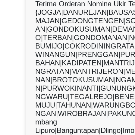
Terima Orderan Nomina Ukir 
{JOGJA|DANUREJAN|BAUS
MAJAN|GEDONGTENGEN|S
AN|GONDOKUSUMAN|DEMAN
O|TERBAN|GONDOMANAN|N
BUMIJO|COKRODININGRAT
WINANGUN|PRENGGAN|PUR
BAHAN|KADIPATEN|MANTRI
NGRATAN|MANTRIJERON|M
NAN|BROTOKUSUMAN|NGAM
N|PURWOKINANTI|GUNUNGK
NGWARU|TEGALREJO|BENER
MUJU|TAHUNAN|WARUNGBO
NGAN|WIROBRAJAN|PAKUNC
mbang
Lipuro|Banguntapan|Dlingo|Imog