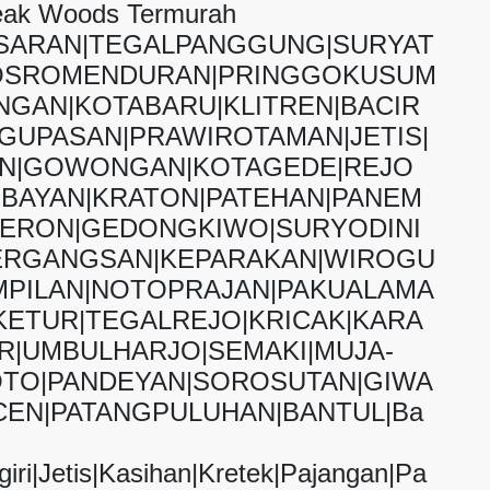
Teak Woods Termurah
ASARAN|TEGALPANGGUNG|SURYAT
OSROMENDURAN|PRINGGOKUSUM
GAN|KOTABARU|KLITREN|BACIR
GUPASAN|PRAWIROTAMAN|JETIS|
AN|GOWONGAN|KOTAGEDE|REJO
BAYAN|KRATON|PATEHAN|PANEM
JERON|GEDONGKIWO|SURYODINI
ERGANGSAN|KEPARAKAN|WIROGU
PILAN|NOTOPRAJAN|PAKUALAMA
ETUR|TEGALREJO|KRICAK|KARA
|UMBULHARJO|SEMAKI|MUJA-
TO|PANDEYAN|SOROSUTAN|GIWA
EN|PATANGPULUHAN|BANTUL|Ba
iri|Jetis|Kasihan|Kretek|Pajangan|Pa