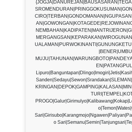
{JOGJA|DANUREJAN|BAUSASARAN|TEG
SROMENDURAN|PRINGGOKUSUMAN|GON
CIRO|TERBAN|GONDOMANAN|NGUPASAN|
AN|GOWONGAN|KOTAGEDE|REJOWINANG
NEMBAHAN|KADIPATEN|MANTRIJERON|G
MERGANGSAN|KEPARAKAN|WIROGUNAN
UALAMAN|PURWOKINANTI|GUNUNGKETU
|BENER|UMBU
MUJU|TAHUNAN|WARUNGBOTO|PANDEYA
EN|PATANGPUL
Lipuro|Banguntapan|Dlingo|Imogiri|Jetis|Kas
Sanden|Sedayu|Sewon|Srandakan|SLE
KRINGAN|DEPOK|GAMPING|KALASAN|MIN
TURI|TEMPEL|KO
PROGO|Galur|Girimulyo|Kalibawang|Kokap|L
o|Temon|Wate
Sari|Girisubo|Karangmojo|Ngawen|Paliyan|P
o Sari|Semanu|Semin|Tanjungsari|Te