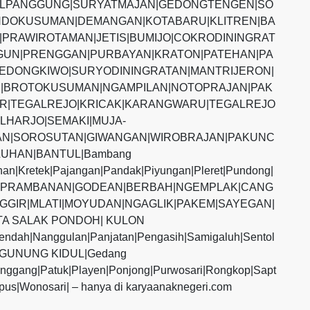
ALPANGGUNG|SURYATMAJAN|GEDONGTENGEN|SO
DOKUSUMAN|DEMANGAN|KOTABARU|KLITREN|BA
PRAWIROTAMAN|JETIS|BUMIJO|COKRODININGRAT
UN|PRENGGAN|PURBAYAN|KRATON|PATEHAN|PA
EDONGKIWO|SURYODININGRATAN|MANTRIJERON|
|BROTOKUSUMAN|NGAMPILAN|NOTOPRAJAN|PAK
R|TEGALREJO|KRICAK|KARANGWARU|TEGALREJO
LHARJO|SEMAKI|MUJA-
N|SOROSUTAN|GIWANGAN|WIROBRAJAN|PAKUNC
UHAN|BANTUL|Bambang
ihan|Kretek|Pajangan|Pandak|Piyungan|Pleret|Pundong|
MAN|PRAMBANAN|GODEAN|BERBAH|NGEMPLAK|CANG
GGIR|MLATI|MOYUDAN|NGAGLIK|PAKEM|SAYEGAN|
TA SALAK PONDOH| KULON
endah|Nanggulan|Panjatan|Pengasih|Samigaluh|Sentol
s|GUNUNG KIDUL|Gedang
anggang|Patuk|Playen|Ponjong|Purwosari|Rongkop|Sapt
pus|Wonosari| – hanya di karyaanaknegeri.com