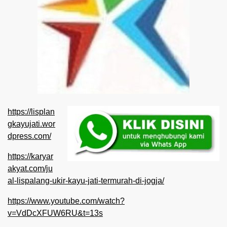
https://lisplan
gkayujati.wor
dpress.com/
https://karyar
akyat.com/ju
al-lispalang-ukir-kayu-jati-termurah-di-jogja/
https://www.youtube.com/watch?
v=VdDcXFUW6RU&t=13s