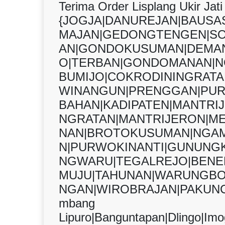
Terima Order Lisplang Ukir Jati
{JOGJA|DANUREJAN|BAUS
MAJAN|GEDONGTENGEN|S
AN|GONDOKUSUMAN|DEMAN
O|TERBAN|GONDOMANAN|N
BUMIJO|COKRODININGRAT
WINANGUN|PRENGGAN|PUR
BAHAN|KADIPATEN|MANTRI
NGRATAN|MANTRIJERON|M
NAN|BROTOKUSUMAN|NGAM
N|PURWOKINANTI|GUNUNGK
NGWARU|TEGALREJO|BENER
MUJU|TAHUNAN|WARUNGBO
NGAN|WIROBRAJAN|PAKUNC
mbang
Lipuro|Banguntapan|Dlingo|Imog