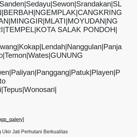
g|Sanden|Sedayu|Sewon|Srandakan|SL
|BERBAH|NGEMPLAK|CANGKRING
AN|MINGGIR|MLATI|MOYUDAN|NG
I|TEMPEL|KOTA SALAK PONDOH|
awang|Kokap|Lendah|Nanggulan|Panja
tolo|Temon|Wates|GUNUNG
wen|Paliyan|Panggang|Patuk|Playen|P
to
i|Tepus|Wonosari|
pgp_galery]
 Ukir Jati Perhutani Berkualitas