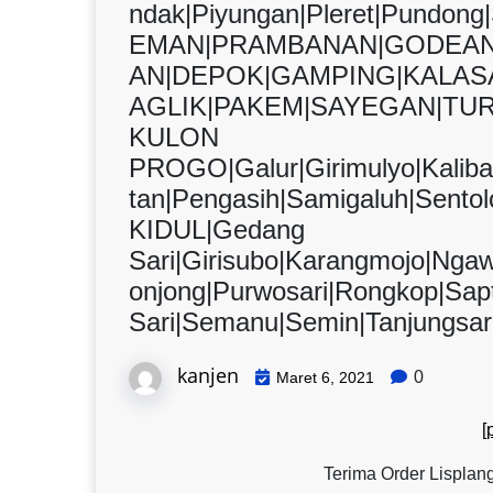
ndak|Piyungan|Pleret|Pundon
EMAN|PRAMBANAN|GODEAN
AN|DEPOK|GAMPING|KALAS
AGLIK|PAKEM|SAYEGAN|TUR
KULON
PROGO|Galur|Girimulyo|Kalib
tan|Pengasih|Samigaluh|Sen
KIDUL|Gedang
Sari|Girisubo|Karangmojo|Nga
onjong|Purwosari|Rongkop|Sap
Sari|Semanu|Semin|Tanjungsar
kanjen
0
Maret 6, 2021
[
Terima Order Lisplang