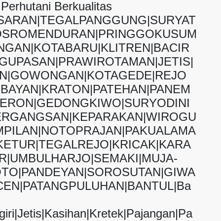
 Perhutani Berkualitas
ASARAN|TEGALPANGGUNG|SURYAT
OSROMENDURAN|PRINGGOKUSUM
GAN|KOTABARU|KLITREN|BACIR
GUPASAN|PRAWIROTAMAN|JETIS|
AN|GOWONGAN|KOTAGEDE|REJO
BAYAN|KRATON|PATEHAN|PANEM
JERON|GEDONGKIWO|SURYODINI
ERGANGSAN|KEPARAKAN|WIROGU
PILAN|NOTOPRAJAN|PAKUALAMA
ETUR|TEGALREJO|KRICAK|KARA
|UMBULHARJO|SEMAKI|MUJA-
TO|PANDEYAN|SOROSUTAN|GIWA
EN|PATANGPULUHAN|BANTUL|Ba
iri|Jetis|Kasihan|Kretek|Pajangan|Pa