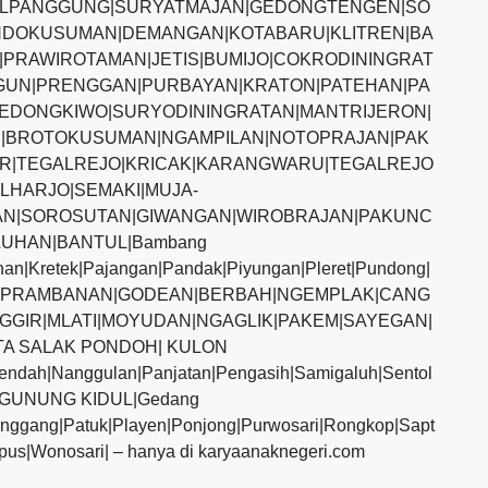
ALPANGGUNG|SURYATMAJAN|GEDONGTENGEN|SO
DOKUSUMAN|DEMANGAN|KOTABARU|KLITREN|BA
PRAWIROTAMAN|JETIS|BUMIJO|COKRODININGRAT
UN|PRENGGAN|PURBAYAN|KRATON|PATEHAN|PA
EDONGKIWO|SURYODININGRATAN|MANTRIJERON|
|BROTOKUSUMAN|NGAMPILAN|NOTOPRAJAN|PAK
R|TEGALREJO|KRICAK|KARANGWARU|TEGALREJO
LHARJO|SEMAKI|MUJA-
N|SOROSUTAN|GIWANGAN|WIROBRAJAN|PAKUNC
UHAN|BANTUL|Bambang
ihan|Kretek|Pajangan|Pandak|Piyungan|Pleret|Pundong|
MAN|PRAMBANAN|GODEAN|BERBAH|NGEMPLAK|CANG
GGIR|MLATI|MOYUDAN|NGAGLIK|PAKEM|SAYEGAN|
TA SALAK PONDOH| KULON
endah|Nanggulan|Panjatan|Pengasih|Samigaluh|Sentol
s|GUNUNG KIDUL|Gedang
anggang|Patuk|Playen|Ponjong|Purwosari|Rongkop|Sapt
pus|Wonosari| – hanya di karyaanaknegeri.com