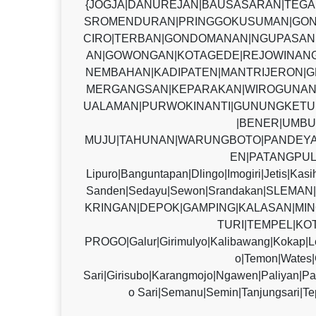
{JOGJA|DANUREJAN|BAUSASARAN|TEG
SROMENDURAN|PRINGGOKUSUMAN|GON
CIRO|TERBAN|GONDOMANAN|NGUPASAN|
AN|GOWONGAN|KOTAGEDE|REJOWINANG
NEMBAHAN|KADIPATEN|MANTRIJERON|G
MERGANGSAN|KEPARAKAN|WIROGUNAN
UALAMAN|PURWOKINANTI|GUNUNGKETU
|BENER|UMBU
MUJU|TAHUNAN|WARUNGBOTO|PANDEYA
EN|PATANGPUL
Lipuro|Banguntapan|Dlingo|Imogiri|Jetis|Kas
Sanden|Sedayu|Sewon|Srandakan|SLE
KRINGAN|DEPOK|GAMPING|KALASAN|MIN
TURI|TEMPEL|KO
PROGO|Galur|Girimulyo|Kalibawang|Kokap|L
o|Temon|Wate
Sari|Girisubo|Karangmojo|Ngawen|Paliyan|P
o Sari|Semanu|Semin|Tanjungsari|Te