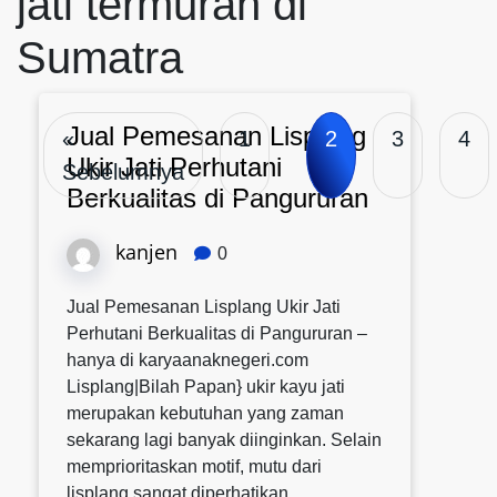
jati termurah di
Sumatra
Jual Pemesanan Lisplang
«
1
2
3
4
Ukir Jati Perhutani
Sebelumnya
Berkualitas di Pangururan
kanjen
0
Jual Pemesanan Lisplang Ukir Jati
Perhutani Berkualitas di Pangururan –
hanya di karyaanaknegeri.com
Lisplang|Bilah Papan} ukir kayu jati
merupakan kebutuhan yang zaman
sekarang lagi banyak diinginkan. Selain
memprioritaskan motif, mutu dari
lisplang sangat diperhatikan.