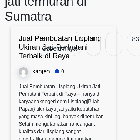
jati termurah di
Sumatra
Jual Pembuatan Lisplang
«
1
…
83
Ukiran Jati Perhutani
Sebelumnya
Terbaik di Raya
kanjen
0
Jual Pembuatan Lisplang Ukiran Jati
Perhutani Terbaik di Raya – hanya di
karyaanaknegeri.com Lisplang|Bilah
Papan} ukir kayu jati yaitu kebutuhan
yang masa kini lagi banyak diperlukan.
Selain mengutamakan rancangan,
kualitas dari lisplang sangat
diperhatikan. mempertimbangkan