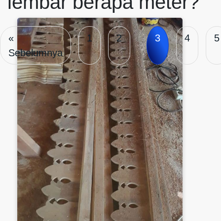
lembar berapa meter?
«
1
2
3
4
5
Sebelumnya