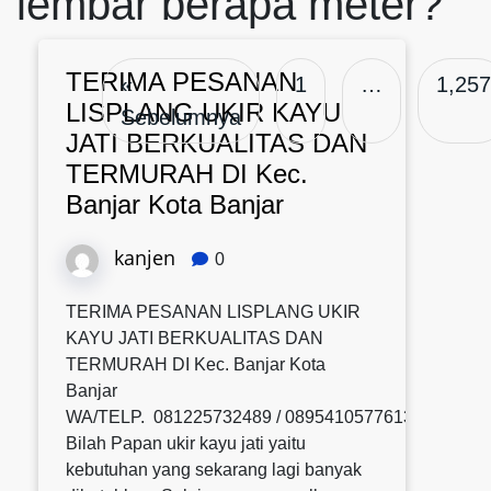
lembar berapa meter?
TERIMA PESANAN
«
1
…
1,257
LISPLANG UKIR KAYU
Sebelumnya
JATI BERKUALITAS DAN
TERMURAH DI Kec.
Banjar Kota Banjar
kanjen
0
TERIMA PESANAN LISPLANG UKIR
KAYU JATI BERKUALITAS DAN
TERMURAH DI Kec. Banjar Kota
Banjar
WA/TELP. 081225732489 / 0895410577613 / 08580
Bilah Papan ukir kayu jati yaitu
kebutuhan yang sekarang lagi banyak