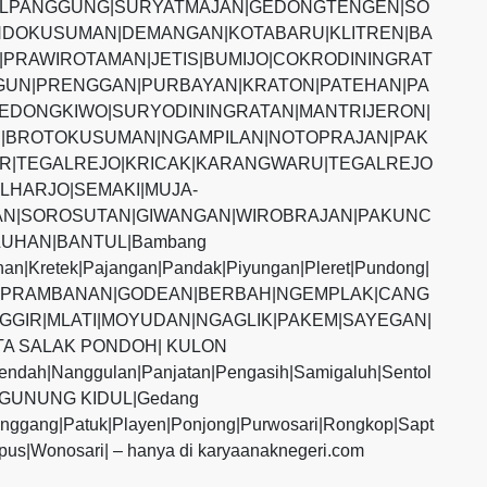
ALPANGGUNG|SURYATMAJAN|GEDONGTENGEN|SO
DOKUSUMAN|DEMANGAN|KOTABARU|KLITREN|BA
PRAWIROTAMAN|JETIS|BUMIJO|COKRODININGRAT
UN|PRENGGAN|PURBAYAN|KRATON|PATEHAN|PA
EDONGKIWO|SURYODININGRATAN|MANTRIJERON|
|BROTOKUSUMAN|NGAMPILAN|NOTOPRAJAN|PAK
R|TEGALREJO|KRICAK|KARANGWARU|TEGALREJO
LHARJO|SEMAKI|MUJA-
N|SOROSUTAN|GIWANGAN|WIROBRAJAN|PAKUNC
UHAN|BANTUL|Bambang
ihan|Kretek|Pajangan|Pandak|Piyungan|Pleret|Pundong|
MAN|PRAMBANAN|GODEAN|BERBAH|NGEMPLAK|CANG
GGIR|MLATI|MOYUDAN|NGAGLIK|PAKEM|SAYEGAN|
TA SALAK PONDOH| KULON
endah|Nanggulan|Panjatan|Pengasih|Samigaluh|Sentol
s|GUNUNG KIDUL|Gedang
anggang|Patuk|Playen|Ponjong|Purwosari|Rongkop|Sapt
pus|Wonosari| – hanya di karyaanaknegeri.com