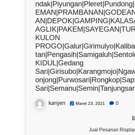
ndak|Piyungan|Pleret|Pundon
EMAN|PRAMBANAN|GODEAN
AN|DEPOK|GAMPING|KALAS
AGLIK|PAKEM|SAYEGAN|TUR
KULON
PROGO|Galur|Girimulyo|Kalib
tan|Pengasih|Samigaluh|Sen
KIDUL|Gedang
Sari|Girisubo|Karangmojo|Nga
onjong|Purwosari|Rongkop|Sap
Sari|Semanu|Semin|Tanjungsar
kanjen
0
Maret 23, 2021
[
Jual Pesanan Risplan