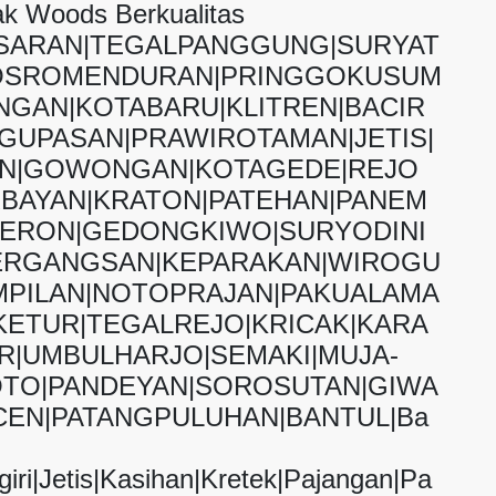
ak Woods Berkualitas
ASARAN|TEGALPANGGUNG|SURYAT
OSROMENDURAN|PRINGGOKUSUM
GAN|KOTABARU|KLITREN|BACIR
GUPASAN|PRAWIROTAMAN|JETIS|
AN|GOWONGAN|KOTAGEDE|REJO
BAYAN|KRATON|PATEHAN|PANEM
JERON|GEDONGKIWO|SURYODINI
ERGANGSAN|KEPARAKAN|WIROGU
PILAN|NOTOPRAJAN|PAKUALAMA
ETUR|TEGALREJO|KRICAK|KARA
|UMBULHARJO|SEMAKI|MUJA-
TO|PANDEYAN|SOROSUTAN|GIWA
EN|PATANGPULUHAN|BANTUL|Ba
iri|Jetis|Kasihan|Kretek|Pajangan|Pa