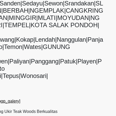
g|Sanden|Sedayu|Sewon|Srandakan|SL
|BERBAH|NGEMPLAK|CANGKRING
AN|MINGGIR|MLATI|MOYUDAN|NG
I|TEMPEL|KOTA SALAK PONDOH|
awang|Kokap|Lendah|Nanggulan|Panja
tolo|Temon|Wates|GUNUNG
wen|Paliyan|Panggang|Patuk|Playen|P
to
i|Tepus|Wonosari|
pgp_galery]
g Ukir Teak Woods Berkualitas