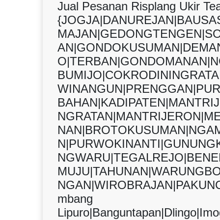
Jual Pesanan Risplang Ukir Te
{JOGJA|DANUREJAN|BAUS
MAJAN|GEDONGTENGEN|S
AN|GONDOKUSUMAN|DEMAN
O|TERBAN|GONDOMANAN|N
BUMIJO|COKRODININGRAT
WINANGUN|PRENGGAN|PUR
BAHAN|KADIPATEN|MANTRI
NGRATAN|MANTRIJERON|M
NAN|BROTOKUSUMAN|NGAM
N|PURWOKINANTI|GUNUNGK
NGWARU|TEGALREJO|BENER
MUJU|TAHUNAN|WARUNGBO
NGAN|WIROBRAJAN|PAKUNC
mbang
Lipuro|Banguntapan|Dlingo|Imog