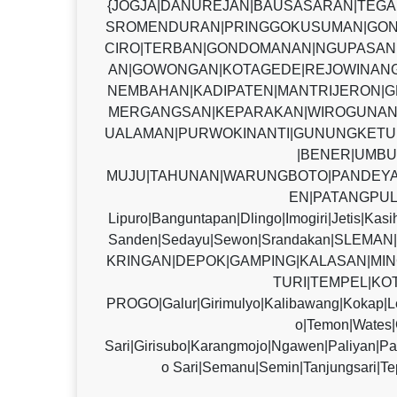
{JOGJA|DANUREJAN|BAUSASARAN|TEG
SROMENDURAN|PRINGGOKUSUMAN|GON
CIRO|TERBAN|GONDOMANAN|NGUPASAN|
AN|GOWONGAN|KOTAGEDE|REJOWINANG
NEMBAHAN|KADIPATEN|MANTRIJERON|G
MERGANGSAN|KEPARAKAN|WIROGUNAN
UALAMAN|PURWOKINANTI|GUNUNGKETU
|BENER|UMBU
MUJU|TAHUNAN|WARUNGBOTO|PANDEYA
EN|PATANGPUL
Lipuro|Banguntapan|Dlingo|Imogiri|Jetis|Kas
Sanden|Sedayu|Sewon|Srandakan|SLE
KRINGAN|DEPOK|GAMPING|KALASAN|MIN
TURI|TEMPEL|KO
PROGO|Galur|Girimulyo|Kalibawang|Kokap|L
o|Temon|Wate
Sari|Girisubo|Karangmojo|Ngawen|Paliyan|P
o Sari|Semanu|Semin|Tanjungsari|Te