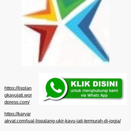
https://lisplan
gkayujati.wor
dpress.com/
https://karyar
akyat.com/jual-lispalang-ukir-kayu-jati-termurah-di-jogja/