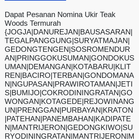
Dapat Pesanan Nomina Ukir Teak
Woods Termurah
{JOGJA|DANUREJAN|BAUSASARAN|
TEGALPANGGUNG|SURYATMAJAN|
GEDONGTENGEN|SOSROMENDUR
AN|PRINGGOKUSUMAN|GONDOKUS
UMAN|DEMANGAN|KOTABARU|KLIT
REN|BACIRO|TERBAN|GONDOMANA
N|NGUPASAN|PRAWIROTAMAN|JETI
S|BUMIJO|COKRODININGRATAN|GO
WONGAN|KOTAGEDE|REJOWINANG
UN|PRENGGAN|PURBAYAN|KRATON
|PATEHAN|PANEMBAHAN|KADIPATE
N|MANTRIJERON|GEDONGKIWO|SU
RYODININGRATAN|MANTRIJERON|M