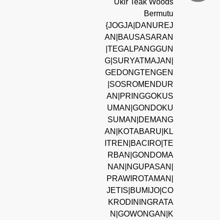
Ukir Teak Woods
Bermutu
{JOGJA|DANUREJ
AN|BAUSASARAN
|TEGALPANGGUN
G|SURYATMAJAN|
GEDONGTENGEN
|SOSROMENDUR
AN|PRINGGOKUS
UMAN|GONDOKU
SUMAN|DEMANG
AN|KOTABARU|KL
ITREN|BACIRO|TE
RBAN|GONDOMA
NAN|NGUPASAN|
PRAWIROTAMAN|
JETIS|BUMIJO|CO
KRODININGRATA
N|GOWONGAN|K