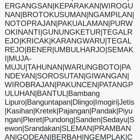
ERGANGSAN|KEPARAKAN|WIROGU
NAN|BROTOKUSUMAN|NGAMPILAN|
NOTOPRAJAN|PAKUALAMAN|PURW
OKINANTI|GUNUNGKETUR|TEGALR
EJO|KRICAK|KARANGWARU|TEGAL
REJO|BENER|UMBULHARJO|SEMAK
I|MUJA-
MUJU|TAHUNAN|WARUNGBOTO|PA
NDEYAN|SOROSUTAN|GIWANGAN|
WIROBRAJAN|PAKUNCEN|PATANGP
ULUHAN|BANTUL|Bambang
Lipuro|Banguntapan|Dlingo|Imogiri|Jetis
|Kasihan|Kretek|Pajangan|Pandak|Piyu
ngan|Pleret|Pundong|Sanden|Sedayu|S
ewon|Srandakan|SLEMAN|PRAMBAN
AN|GODEAN|BERBAH|NGEMPLAK|C