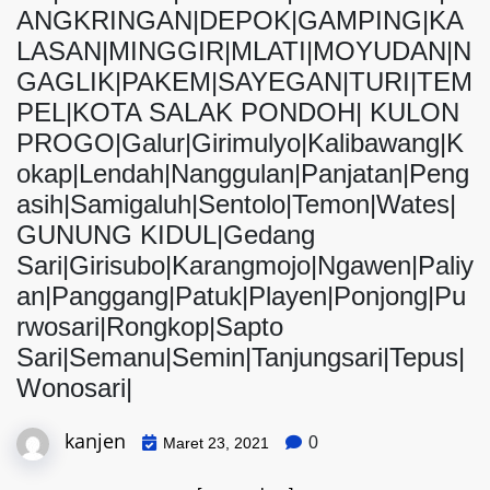
ANGKRINGAN|DEPOK|GAMPING|KA
LASAN|MINGGIR|MLATI|MOYUDAN|N
GAGLIK|PAKEM|SAYEGAN|TURI|TEM
PEL|KOTA SALAK PONDOH| KULON
PROGO|Galur|Girimulyo|Kalibawang|K
okap|Lendah|Nanggulan|Panjatan|Peng
asih|Samigaluh|Sentolo|Temon|Wates|
GUNUNG KIDUL|Gedang
Sari|Girisubo|Karangmojo|Ngawen|Paliy
an|Panggang|Patuk|Playen|Ponjong|Pu
rwosari|Rongkop|Sapto
Sari|Semanu|Semin|Tanjungsari|Tepus|
Wonosari|
kanjen
0
Maret 23, 2021