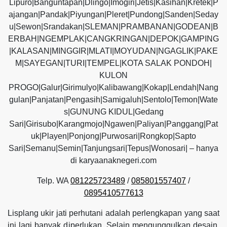
Lipuro|Banguntapan|Dlingo|Imogiri|Jetis|Kasihan|Kretek|P
ajangan|Pandak|Piyungan|Pleret|Pundong|Sanden|Seday
u|Sewon|Srandakan|SLEMAN|PRAMBANAN|GODEAN|B
ERBAH|NGEMPLAK|CANGKRINGAN|DEPOK|GAMPING
|KALASAN|MINGGIR|MLATI|MOYUDAN|NGAGLIK|PAKE
M|SAYEGAN|TURI|TEMPEL|KOTA SALAK PONDOH|
KULON
PROGO|Galur|Girimulyo|Kalibawang|Kokap|Lendah|Nang
gulan|Panjatan|Pengasih|Samigaluh|Sentolo|Temon|Wate
s|GUNUNG KIDUL|Gedang
Sari|Girisubo|Karangmojo|Ngawen|Paliyan|Panggang|Pat
uk|Playen|Ponjong|Purwosari|Rongkop|Sapto
Sari|Semanu|Semin|Tanjungsari|Tepus|Wonosari| – hanya
di karyaanaknegeri.com
Telp. WA
081225723489
/
085801557407
/
0895410577613
Lisplang ukir jati perhutani adalah perlengkapan yang saat
ini lagi banyak diperlukan. Selain mengunggulkan desain,