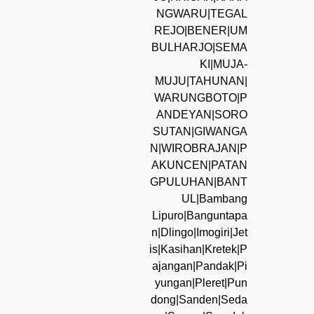
NGWARU|TEGAL
REJO|BENER|UM
BULHARJO|SEMA
KI|MUJA-
MUJU|TAHUNAN|
WARUNGBOTO|P
ANDEYAN|SORO
SUTAN|GIWANGA
N|WIROBRAJAN|P
AKUNCEN|PATAN
GPULUHAN|BANT
UL|Bambang
Lipuro|Banguntapa
n|Dlingo|Imogiri|Jet
is|Kasihan|Kretek|P
ajangan|Pandak|Pi
yungan|Pleret|Pun
dong|Sanden|Seda