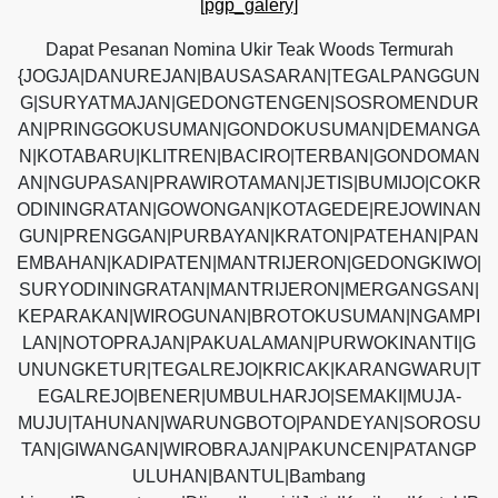
[pgp_galery]
Dapat Pesanan Nomina Ukir Teak Woods Termurah
{JOGJA|DANUREJAN|BAUSASARAN|TEGALPANGGUN
G|SURYATMAJAN|GEDONGTENGEN|SOSROMENDUR
AN|PRINGGOKUSUMAN|GONDOKUSUMAN|DEMANGA
N|KOTABARU|KLITREN|BACIRO|TERBAN|GONDOMAN
AN|NGUPASAN|PRAWIROTAMAN|JETIS|BUMIJO|COKR
ODININGRATAN|GOWONGAN|KOTAGEDE|REJOWINAN
GUN|PRENGGAN|PURBAYAN|KRATON|PATEHAN|PAN
EMBAHAN|KADIPATEN|MANTRIJERON|GEDONGKIWO|
SURYODININGRATAN|MANTRIJERON|MERGANGSAN|
KEPARAKAN|WIROGUNAN|BROTOKUSUMAN|NGAMPI
LAN|NOTOPRAJAN|PAKUALAMAN|PURWOKINANTI|G
UNUNGKETUR|TEGALREJO|KRICAK|KARANGWARU|T
EGALREJO|BENER|UMBULHARJO|SEMAKI|MUJA-
MUJU|TAHUNAN|WARUNGBOTO|PANDEYAN|SOROSU
TAN|GIWANGAN|WIROBRAJAN|PAKUNCEN|PATANGP
ULUHAN|BANTUL|Bambang