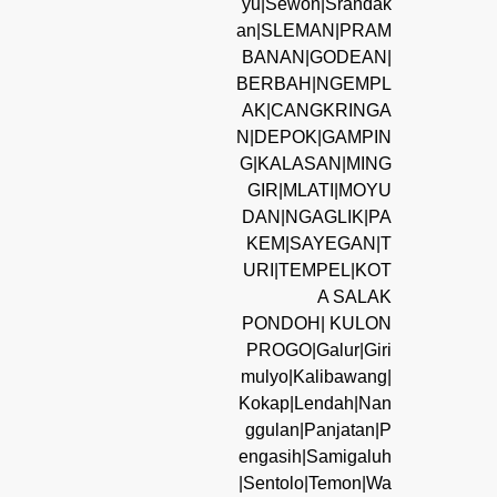
yu|Sewon|Srandak
an|SLEMAN|PRAM
BANAN|GODEAN|
BERBAH|NGEMPL
AK|CANGKRINGA
N|DEPOK|GAMPIN
G|KALASAN|MING
GIR|MLATI|MOYU
DAN|NGAGLIK|PA
KEM|SAYEGAN|T
URI|TEMPEL|KOT
A SALAK
PONDOH| KULON
PROGO|Galur|Giri
mulyo|Kalibawang|
Kokap|Lendah|Nan
ggulan|Panjatan|P
engasih|Samigaluh
|Sentolo|Temon|Wa