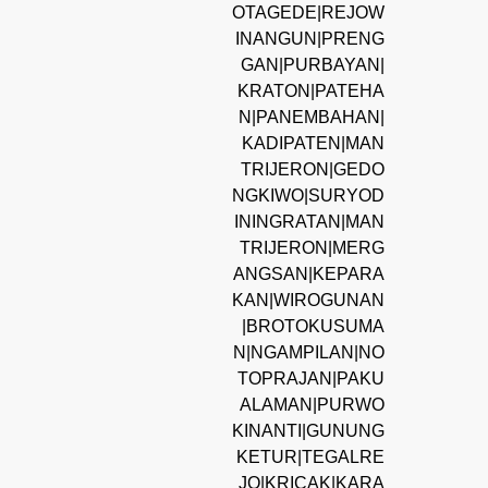
OTAGEDE|REJOW
INANGUN|PRENG
GAN|PURBAYAN|
KRATON|PATEHA
N|PANEMBAHAN|
KADIPATEN|MAN
TRIJERON|GEDO
NGKIWO|SURYOD
ININGRATAN|MAN
TRIJERON|MERG
ANGSAN|KEPARA
KAN|WIROGUNAN
|BROTOKUSUMA
N|NGAMPILAN|NO
TOPRAJAN|PAKU
ALAMAN|PURWO
KINANTI|GUNUNG
KETUR|TEGALRE
JO|KRICAK|KARA