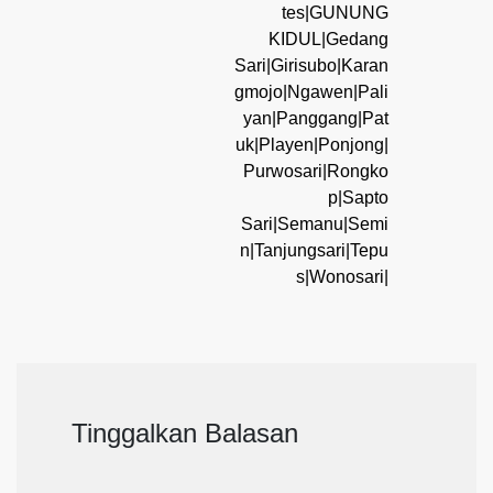
tes|GUNUNG
KIDUL|Gedang
Sari|Girisubo|Karan
gmojo|Ngawen|Pali
yan|Panggang|Pat
uk|Playen|Ponjong|
Purwosari|Rongko
p|Sapto
Sari|Semanu|Semi
n|Tanjungsari|Tepu
s|Wonosari|
Tinggalkan Balasan