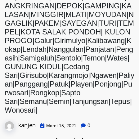
ANGKRINGAN|DEPOK|GAMPING|KA
LASAN|MINGGIR|MLATI|MOYUDAN|N
GAGLIK|PAKEM|SAYEGAN|TURI|TEM
PEL|KOTA SALAK PONDOH| KULON
PROGO|Galur|Girimulyo|Kalibawang|K
okap|Lendah|Nanggulan|Panjatan|Peng
asih|Samigaluh|Sentolo|Temon|Wates|
GUNUNG KIDUL|Gedang
Sari|Girisubo|Karangmojo|Ngawen|Paliy
an|Panggang|Patuk|Playen|Ponjong|Pu
rwosari|Rongkop|Sapto
Sari|Semanu|Semin|Tanjungsari|Tepus|
Wonosari|
kanjen
0
Maret 15, 2021