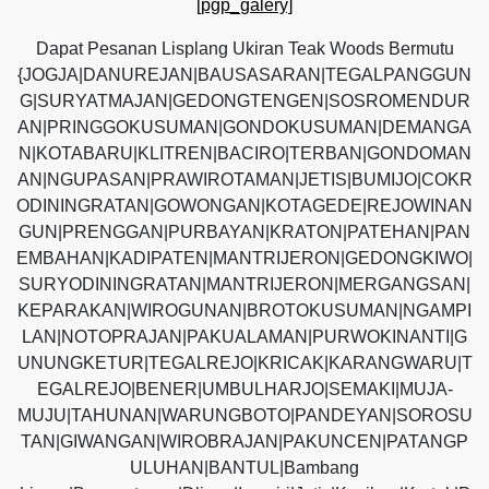
[pgp_galery]
Dapat Pesanan Lisplang Ukiran Teak Woods Bermutu
{JOGJA|DANUREJAN|BAUSASARAN|TEGALPANGGUN
G|SURYATMAJAN|GEDONGTENGEN|SOSROMENDUR
AN|PRINGGOKUSUMAN|GONDOKUSUMAN|DEMANGA
N|KOTABARU|KLITREN|BACIRO|TERBAN|GONDOMAN
AN|NGUPASAN|PRAWIROTAMAN|JETIS|BUMIJO|COKR
ODININGRATAN|GOWONGAN|KOTAGEDE|REJOWINAN
GUN|PRENGGAN|PURBAYAN|KRATON|PATEHAN|PAN
EMBAHAN|KADIPATEN|MANTRIJERON|GEDONGKIWO|
SURYODININGRATAN|MANTRIJERON|MERGANGSAN|
KEPARAKAN|WIROGUNAN|BROTOKUSUMAN|NGAMPI
LAN|NOTOPRAJAN|PAKUALAMAN|PURWOKINANTI|G
UNUNGKETUR|TEGALREJO|KRICAK|KARANGWARU|T
EGALREJO|BENER|UMBULHARJO|SEMAKI|MUJA-
MUJU|TAHUNAN|WARUNGBOTO|PANDEYAN|SOROSU
TAN|GIWANGAN|WIROBRAJAN|PAKUNCEN|PATANGP
ULUHAN|BANTUL|Bambang