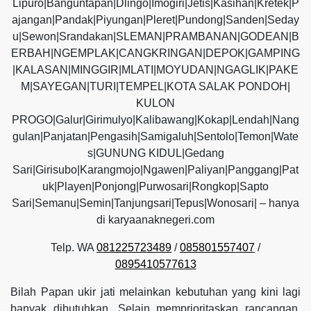
Lipuro|Banguntapan|Dlingo|Imogiri|Jetis|Kasihan|Kretek|P
ajangan|Pandak|Piyungan|Pleret|Pundong|Sanden|Seday
u|Sewon|Srandakan|SLEMAN|PRAMBANAN|GODEAN|B
ERBAH|NGEMPLAK|CANGKRINGAN|DEPOK|GAMPING
|KALASAN|MINGGIR|MLATI|MOYUDAN|NGAGLIK|PAKE
M|SAYEGAN|TURI|TEMPEL|KOTA SALAK PONDOH|
KULON
PROGO|Galur|Girimulyo|Kalibawang|Kokap|Lendah|Nang
gulan|Panjatan|Pengasih|Samigaluh|Sentolo|Temon|Wate
s|GUNUNG KIDUL|Gedang
Sari|Girisubo|Karangmojo|Ngawen|Paliyan|Panggang|Pat
uk|Playen|Ponjong|Purwosari|Rongkop|Sapto
Sari|Semanu|Semin|Tanjungsari|Tepus|Wonosari| – hanya
di karyaanaknegeri.com
Telp. WA
081225723489
/
085801557407
/
0895410577613
Bilah Papan ukir jati melainkan kebutuhan yang kini lagi
banyak dibutuhkan. Selain memprioritaskan rancangan,