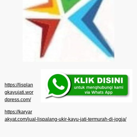
https://lisplan
gkayujati.wor
dpress.com/
https://karyar
akyat.com/jual-lispalang-ukir-kayu-jati-termurah-di-jogja/