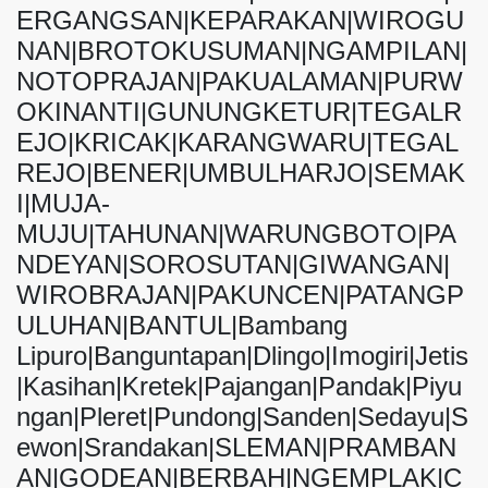
ERGANGSAN|KEPARAKAN|WIROGU
NAN|BROTOKUSUMAN|NGAMPILAN|
NOTOPRAJAN|PAKUALAMAN|PURW
OKINANTI|GUNUNGKETUR|TEGALR
EJO|KRICAK|KARANGWARU|TEGAL
REJO|BENER|UMBULHARJO|SEMAK
I|MUJA-
MUJU|TAHUNAN|WARUNGBOTO|PA
NDEYAN|SOROSUTAN|GIWANGAN|
WIROBRAJAN|PAKUNCEN|PATANGP
ULUHAN|BANTUL|Bambang
Lipuro|Banguntapan|Dlingo|Imogiri|Jetis
|Kasihan|Kretek|Pajangan|Pandak|Piyu
ngan|Pleret|Pundong|Sanden|Sedayu|S
ewon|Srandakan|SLEMAN|PRAMBAN
AN|GODEAN|BERBAH|NGEMPLAK|C