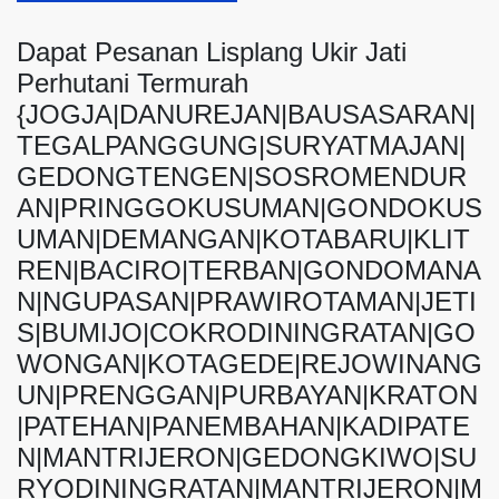
Dapat Pesanan Lisplang Ukir Jati
Perhutani Termurah
{JOGJA|DANUREJAN|BAUSASARAN|
TEGALPANGGUNG|SURYATMAJAN|
GEDONGTENGEN|SOSROMENDUR
AN|PRINGGOKUSUMAN|GONDOKUS
UMAN|DEMANGAN|KOTABARU|KLIT
REN|BACIRO|TERBAN|GONDOMANA
N|NGUPASAN|PRAWIROTAMAN|JETI
S|BUMIJO|COKRODININGRATAN|GO
WONGAN|KOTAGEDE|REJOWINANG
UN|PRENGGAN|PURBAYAN|KRATON
|PATEHAN|PANEMBAHAN|KADIPATE
N|MANTRIJERON|GEDONGKIWO|SU
RYODININGRATAN|MANTRIJERON|M