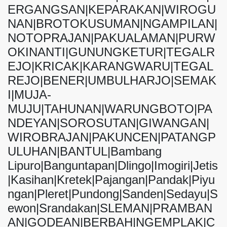
ERGANGSAN|KEPARAKAN|WIROGU
NAN|BROTOKUSUMAN|NGAMPILAN|
NOTOPRAJAN|PAKUALAMAN|PURW
OKINANTI|GUNUNGKETUR|TEGALR
EJO|KRICAK|KARANGWARU|TEGAL
REJO|BENER|UMBULHARJO|SEMAK
I|MUJA-
MUJU|TAHUNAN|WARUNGBOTO|PA
NDEYAN|SOROSUTAN|GIWANGAN|
WIROBRAJAN|PAKUNCEN|PATANGP
ULUHAN|BANTUL|Bambang
Lipuro|Banguntapan|Dlingo|Imogiri|Jetis
|Kasihan|Kretek|Pajangan|Pandak|Piyu
ngan|Pleret|Pundong|Sanden|Sedayu|S
ewon|Srandakan|SLEMAN|PRAMBAN
AN|GODEAN|BERBAH|NGEMPLAK|C