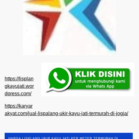
https://lisplan
gkayujati.wor
dpress.com/
https://karyar
akyat.com/jual-lispalang-ukir-kayu-jati-termurah-di-jogja/
HARGA LISPLANG UKIR KAYU JATI PER METER TERMURAH DI