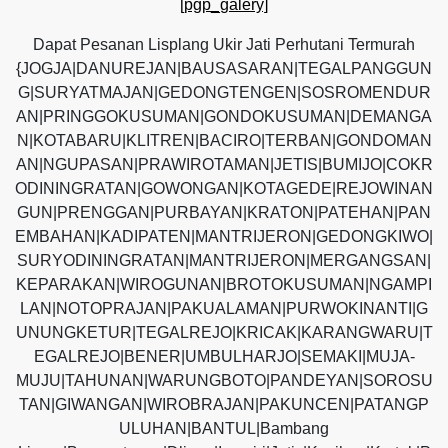
[pgp_galery]
Dapat Pesanan Lisplang Ukir Jati Perhutani Termurah
{JOGJA|DANUREJAN|BAUSASARAN|TEGALPANGGUN
G|SURYATMAJAN|GEDONGTENGEN|SOSROMENDUR
AN|PRINGGOKUSUMAN|GONDOKUSUMAN|DEMANGA
N|KOTABARU|KLITREN|BACIRO|TERBAN|GONDOMAN
AN|NGUPASAN|PRAWIROTAMAN|JETIS|BUMIJO|COKR
ODININGRATAN|GOWONGAN|KOTAGEDE|REJOWINAN
GUN|PRENGGAN|PURBAYAN|KRATON|PATEHAN|PAN
EMBAHAN|KADIPATEN|MANTRIJERON|GEDONGKIWO|
SURYODININGRATAN|MANTRIJERON|MERGANGSAN|
KEPARAKAN|WIROGUNAN|BROTOKUSUMAN|NGAMPI
LAN|NOTOPRAJAN|PAKUALAMAN|PURWOKINANTI|G
UNUNGKETUR|TEGALREJO|KRICAK|KARANGWARU|T
EGALREJO|BENER|UMBULHARJO|SEMAKI|MUJA-
MUJU|TAHUNAN|WARUNGBOTO|PANDEYAN|SOROSU
TAN|GIWANGAN|WIROBRAJAN|PAKUNCEN|PATANGP
ULUHAN|BANTUL|Bambang