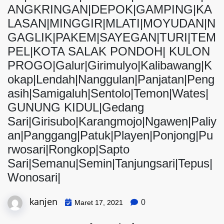
ANGKRINGAN|DEPOK|GAMPING|KA
LASAN|MINGGIR|MLATI|MOYUDAN|N
GAGLIK|PAKEM|SAYEGAN|TURI|TEM
PEL|KOTA SALAK PONDOH| KULON
PROGO|Galur|Girimulyo|Kalibawang|K
okap|Lendah|Nanggulan|Panjatan|Peng
asih|Samigaluh|Sentolo|Temon|Wates|
GUNUNG KIDUL|Gedang
Sari|Girisubo|Karangmojo|Ngawen|Paliy
an|Panggang|Patuk|Playen|Ponjong|Pu
rwosari|Rongkop|Sapto
Sari|Semanu|Semin|Tanjungsari|Tepus|
Wonosari|
kanjen
0
Maret 17, 2021