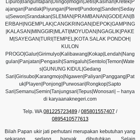
Lipuro|Banguntapan|Dlingo|Imogiri|Jetis|Kasihan|Kretek|P
ajangan|Pandak|Piyungan|Pleret|Pundong|Sanden|Seday
u|Sewon|Srandakan|SLEMAN|PRAMBANAN|GODEAN|B
ERBAH|NGEMPLAK|CANGKRINGAN|DEPOK|GAMPING
|KALASAN|MINGGIR|MLATI|MOYUDAN|NGAGLIK|PAKE
M|SAYEGAN|TURI|TEMPEL|KOTA SALAK PONDOH|
KULON
PROGO|Galur|Girimulyo|Kalibawang|Kokap|Lendah|Nang
gulan|Panjatan|Pengasih|Samigaluh|Sentolo|Temon|Wate
s|GUNUNG KIDUL|Gedang
Sari|Girisubo|Karangmojo|Ngawen|Paliyan|Panggang|Pat
uk|Playen|Ponjong|Purwosari|Rongkop|Sapto
Sari|Semanu|Semin|Tanjungsari|Tepus|Wonosari| – hanya
di karyaanaknegeri.com
Telp. WA
081225723489
/
085801557407
/
0895410577613
Bilah Papan ukir jati perhutani merupakan kebutuhan yang
sekarang sedang banyak dibutuhkan. Selain