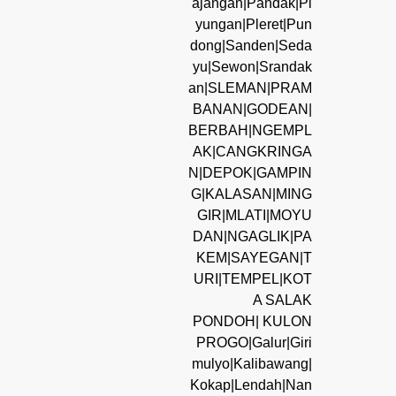
ajangan|Pandak|Pi
yungan|Pleret|Pun
dong|Sanden|Seda
yu|Sewon|Srandak
an|SLEMAN|PRAM
BANAN|GODEAN|
BERBAH|NGEMPL
AK|CANGKRINGA
N|DEPOK|GAMPIN
G|KALASAN|MING
GIR|MLATI|MOYU
DAN|NGAGLIK|PA
KEM|SAYEGAN|T
URI|TEMPEL|KOT
A SALAK
PONDOH| KULON
PROGO|Galur|Giri
mulyo|Kalibawang|
Kokap|Lendah|Nan