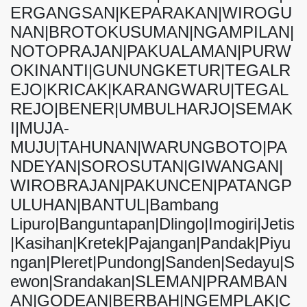
ERGANGSAN|KEPARAKAN|WIROGU
NAN|BROTOKUSUMAN|NGAMPILAN|
NOTOPRAJAN|PAKUALAMAN|PURW
OKINANTI|GUNUNGKETUR|TEGALR
EJO|KRICAK|KARANGWARU|TEGAL
REJO|BENER|UMBULHARJO|SEMAK
I|MUJA-
MUJU|TAHUNAN|WARUNGBOTO|PA
NDEYAN|SOROSUTAN|GIWANGAN|
WIROBRAJAN|PAKUNCEN|PATANGP
ULUHAN|BANTUL|Bambang
Lipuro|Banguntapan|Dlingo|Imogiri|Jetis
|Kasihan|Kretek|Pajangan|Pandak|Piyu
ngan|Pleret|Pundong|Sanden|Sedayu|S
ewon|Srandakan|SLEMAN|PRAMBAN
AN|GODEAN|BERBAH|NGEMPLAK|C