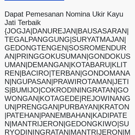
Dapat Pemesanan Nomina Ukir Kayu
Jati Terbaik
{JOGJA|DANUREJAN|BAUSASARAN|
TEGALPANGGUNG|SURYATMAJAN|
GEDONGTENGEN|SOSROMENDUR
AN|PRINGGOKUSUMAN|GONDOKUS
UMAN|DEMANGAN|KOTABARU|KLIT
REN|BACIRO|TERBAN|GONDOMANA
N|NGUPASAN|PRAWIROTAMAN|JETI
S|BUMIJO|COKRODININGRATAN|GO
WONGAN|KOTAGEDE|REJOWINANG
UN|PRENGGAN|PURBAYAN|KRATON
|PATEHAN|PANEMBAHAN|KADIPATE
N|MANTRIJERON|GEDONGKIWO|SU
RYODININGRATAN|MANTRIJERON|M