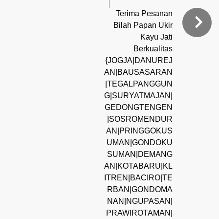
Terima Pesanan
Bilah Papan Ukir
Kayu Jati
Berkualitas
{JOGJA|DANUREJ
AN|BAUSASARAN
|TEGALPANGGUN
G|SURYATMAJAN|
GEDONGTENGEN
|SOSROMENDUR
AN|PRINGGOKUS
UMAN|GONDOKU
SUMAN|DEMANG
AN|KOTABARU|KL
ITREN|BACIRO|TE
RBAN|GONDOMA
NAN|NGUPASAN|
PRAWIROTAMAN|