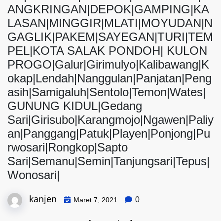
ANGKRINGAN|DEPOK|GAMPING|KA
LASAN|MINGGIR|MLATI|MOYUDAN|N
GAGLIK|PAKEM|SAYEGAN|TURI|TEM
PEL|KOTA SALAK PONDOH| KULON
PROGO|Galur|Girimulyo|Kalibawang|K
okap|Lendah|Nanggulan|Panjatan|Peng
asih|Samigaluh|Sentolo|Temon|Wates|
GUNUNG KIDUL|Gedang
Sari|Girisubo|Karangmojo|Ngawen|Paliy
an|Panggang|Patuk|Playen|Ponjong|Pu
rwosari|Rongkop|Sapto
Sari|Semanu|Semin|Tanjungsari|Tepus|
Wonosari|
kanjen
0
Maret 7, 2021