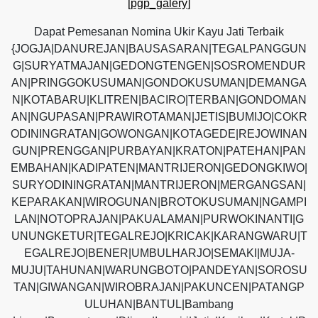
[pgp_galery]
Dapat Pemesanan Nomina Ukir Kayu Jati Terbaik
{JOGJA|DANUREJAN|BAUSASARAN|TEGALPANGGUN
G|SURYATMAJAN|GEDONGTENGEN|SOSROMENDUR
AN|PRINGGOKUSUMAN|GONDOKUSUMAN|DEMANGA
N|KOTABARU|KLITREN|BACIRO|TERBAN|GONDOMAN
AN|NGUPASAN|PRAWIROTAMAN|JETIS|BUMIJO|COKR
ODININGRATAN|GOWONGAN|KOTAGEDE|REJOWINAN
GUN|PRENGGAN|PURBAYAN|KRATON|PATEHAN|PAN
EMBAHAN|KADIPATEN|MANTRIJERON|GEDONGKIWO|
SURYODININGRATAN|MANTRIJERON|MERGANGSAN|
KEPARAKAN|WIROGUNAN|BROTOKUSUMAN|NGAMPI
LAN|NOTOPRAJAN|PAKUALAMAN|PURWOKINANTI|G
UNUNGKETUR|TEGALREJO|KRICAK|KARANGWARU|T
EGALREJO|BENER|UMBULHARJO|SEMAKI|MUJA-
MUJU|TAHUNAN|WARUNGBOTO|PANDEYAN|SOROSU
TAN|GIWANGAN|WIROBRAJAN|PAKUNCEN|PATANGP
ULUHAN|BANTUL|Bambang