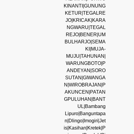
KINANTI|GUNUNG
KETUR|TEGALRE
JO|KRICAK|KARA
NGWARU|TEGAL
REJO|BENER|UM
BULHARJO|SEMA
KI|MUJA-
MUJU|TAHUNAN|
WARUNGBOTO|P
ANDEYAN|SORO
SUTAN|GIWANGA
N|WIROBRAJAN|P
AKUNCEN|PATAN
GPULUHAN|BANT
UL|Bambang
Lipuro|Banguntapa
n|Dlingo|Imogiri|Jet
is|Kasihan|Kretek|P