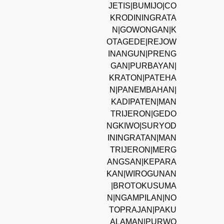
JETIS|BUMIJO|CO
KRODININGRATA
N|GOWONGAN|K
OTAGEDE|REJOW
INANGUN|PRENG
GAN|PURBAYAN|
KRATON|PATEHA
N|PANEMBAHAN|
KADIPATEN|MAN
TRIJERON|GEDO
NGKIWO|SURYOD
ININGRATAN|MAN
TRIJERON|MERG
ANGSAN|KEPARA
KAN|WIROGUNAN
|BROTOKUSUMA
N|NGAMPILAN|NO
TOPRAJAN|PAKU
ALAMAN|PURWO