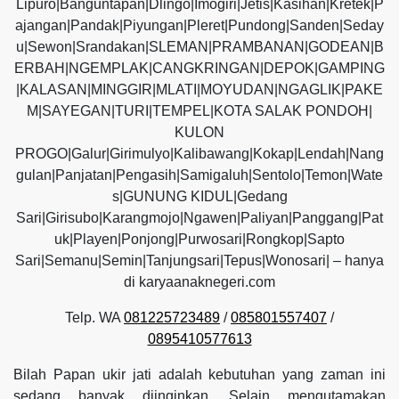
Lipuro|Banguntapan|Dlingo|Imogiri|Jetis|Kasihan|Kretek|P
ajangan|Pandak|Piyungan|Pleret|Pundong|Sanden|Seday
u|Sewon|Srandakan|SLEMAN|PRAMBANAN|GODEAN|B
ERBAH|NGEMPLAK|CANGKRINGAN|DEPOK|GAMPING
|KALASAN|MINGGIR|MLATI|MOYUDAN|NGAGLIK|PAKE
M|SAYEGAN|TURI|TEMPEL|KOTA SALAK PONDOH|
KULON
PROGO|Galur|Girimulyo|Kalibawang|Kokap|Lendah|Nang
gulan|Panjatan|Pengasih|Samigaluh|Sentolo|Temon|Wate
s|GUNUNG KIDUL|Gedang
Sari|Girisubo|Karangmojo|Ngawen|Paliyan|Panggang|Pat
uk|Playen|Ponjong|Purwosari|Rongkop|Sapto
Sari|Semanu|Semin|Tanjungsari|Tepus|Wonosari| – hanya
di karyaanaknegeri.com
Telp. WA
081225723489
/
085801557407
/
0895410577613
Bilah Papan ukir jati adalah kebutuhan yang zaman ini
sedang banyak diinginkan. Selain mengutamakan