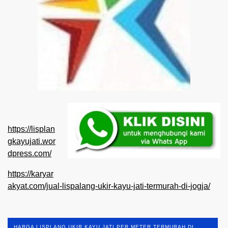
https://lisplan
gkayujati.wor
dpress.com/
https://karyar
akyat.com/jual-lispalang-ukir-kayu-jati-termurah-di-jogja/
HARGA LISPLANG UKIR KAYU JATI PER METER TERMURAH DI