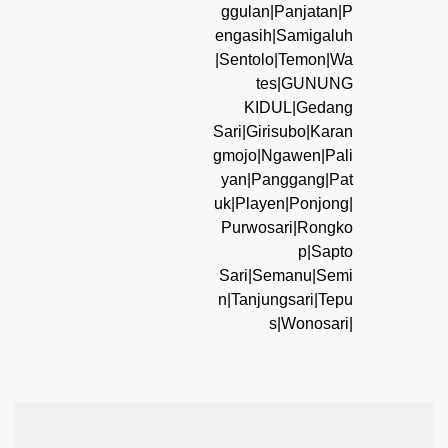
ggulan|Panjatan|P
engasih|Samigaluh
|Sentolo|Temon|Wa
tes|GUNUNG
KIDUL|Gedang
Sari|Girisubo|Karan
gmojo|Ngawen|Pali
yan|Panggang|Pat
uk|Playen|Ponjong|
Purwosari|Rongko
p|Sapto
Sari|Semanu|Semi
n|Tanjungsari|Tepu
s|Wonosari|