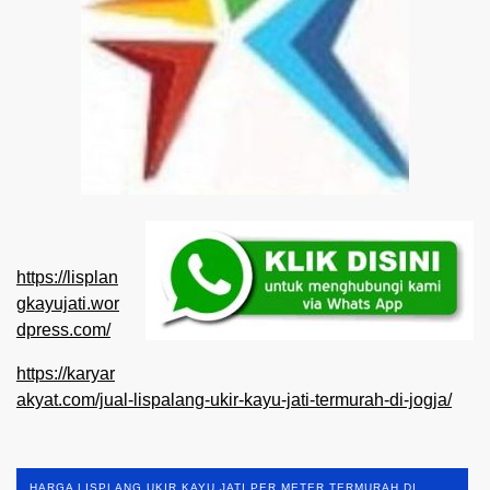
https://lisplan
gkayujati.wor
dpress.com/
https://karyar
akyat.com/jual-lispalang-ukir-kayu-jati-termurah-di-jogja/
HARGA LISPLANG UKIR KAYU JATI PER METER TERMURAH DI