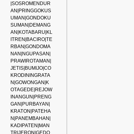
|SOSROMENDUR
AN|PRINGGOKUS
UMAN|GONDOKU
SUMAN|DEMANG
AN|KOTABARU|KL
ITREN|BACIRO|TE
RBAN|GONDOMA
NAN|NGUPASAN|
PRAWIROTAMAN|
JETIS|BUMIJO|CO
KRODININGRATA
N|GOWONGAN|K
OTAGEDE|REJOW
INANGUN|PRENG
GAN|PURBAYAN|
KRATON|PATEHA
N|PANEMBAHAN|
KADIPATEN|MAN
TRIJERON|GEDO