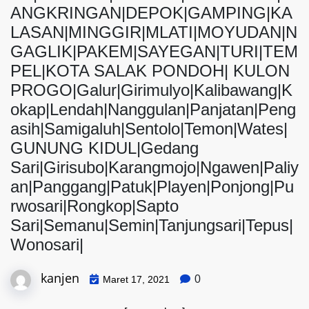
ANGKRINGAN|DEPOK|GAMPING|KA
LASAN|MINGGIR|MLATI|MOYUDAN|N
GAGLIK|PAKEM|SAYEGAN|TURI|TEM
PEL|KOTA SALAK PONDOH| KULON
PROGO|Galur|Girimulyo|Kalibawang|K
okap|Lendah|Nanggulan|Panjatan|Peng
asih|Samigaluh|Sentolo|Temon|Wates|
GUNUNG KIDUL|Gedang
Sari|Girisubo|Karangmojo|Ngawen|Paliy
an|Panggang|Patuk|Playen|Ponjong|Pu
rwosari|Rongkop|Sapto
Sari|Semanu|Semin|Tanjungsari|Tepus|
Wonosari|
kanjen
0
Maret 17, 2021