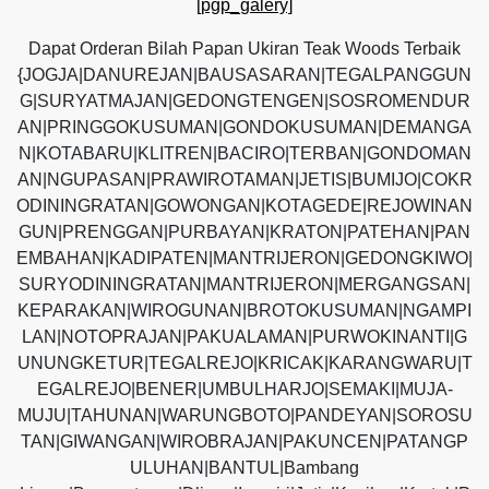
[pgp_galery]
Dapat Orderan Bilah Papan Ukiran Teak Woods Terbaik
{JOGJA|DANUREJAN|BAUSASARAN|TEGALPANGGUN
G|SURYATMAJAN|GEDONGTENGEN|SOSROMENDUR
AN|PRINGGOKUSUMAN|GONDOKUSUMAN|DEMANGA
N|KOTABARU|KLITREN|BACIRO|TERBAN|GONDOMAN
AN|NGUPASAN|PRAWIROTAMAN|JETIS|BUMIJO|COKR
ODININGRATAN|GOWONGAN|KOTAGEDE|REJOWINAN
GUN|PRENGGAN|PURBAYAN|KRATON|PATEHAN|PAN
EMBAHAN|KADIPATEN|MANTRIJERON|GEDONGKIWO|
SURYODININGRATAN|MANTRIJERON|MERGANGSAN|
KEPARAKAN|WIROGUNAN|BROTOKUSUMAN|NGAMPI
LAN|NOTOPRAJAN|PAKUALAMAN|PURWOKINANTI|G
UNUNGKETUR|TEGALREJO|KRICAK|KARANGWARU|T
EGALREJO|BENER|UMBULHARJO|SEMAKI|MUJA-
MUJU|TAHUNAN|WARUNGBOTO|PANDEYAN|SOROSU
TAN|GIWANGAN|WIROBRAJAN|PAKUNCEN|PATANGP
ULUHAN|BANTUL|Bambang