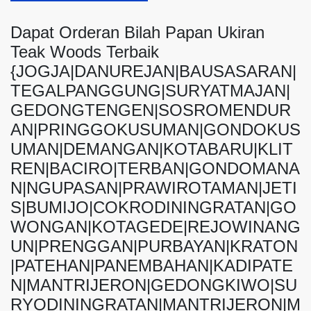
Dapat Orderan Bilah Papan Ukiran
Teak Woods Terbaik
{JOGJA|DANUREJAN|BAUSASARAN|
TEGALPANGGUNG|SURYATMAJAN|
GEDONGTENGEN|SOSROMENDUR
AN|PRINGGOKUSUMAN|GONDOKUS
UMAN|DEMANGAN|KOTABARU|KLIT
REN|BACIRO|TERBAN|GONDOMANA
N|NGUPASAN|PRAWIROTAMAN|JETI
S|BUMIJO|COKRODININGRATAN|GO
WONGAN|KOTAGEDE|REJOWINANG
UN|PRENGGAN|PURBAYAN|KRATON
|PATEHAN|PANEMBAHAN|KADIPATE
N|MANTRIJERON|GEDONGKIWO|SU
RYODININGRATAN|MANTRIJERON|M