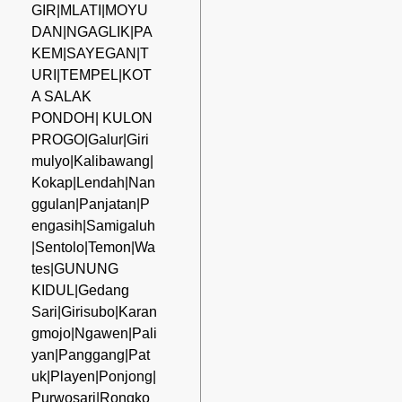
GIR|MLATI|MOYU
DAN|NGAGLIK|PA
KEM|SAYEGAN|T
URI|TEMPEL|KOT
A SALAK
PONDOH| KULON
PROGO|Galur|Giri
mulyo|Kalibawang|
Kokap|Lendah|Nan
ggulan|Panjatan|P
engasih|Samigaluh
|Sentolo|Temon|Wa
tes|GUNUNG
KIDUL|Gedang
Sari|Girisubo|Karan
gmojo|Ngawen|Pali
yan|Panggang|Pat
uk|Playen|Ponjong|
Purwosari|Rongko