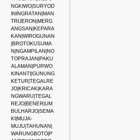
NGKIWO|SURYOD
ININGRATAN|MAN
TRIJERON|MERG
ANGSAN|KEPARA
KAN|WIROGUNAN
|BROTOKUSUMA
N|NGAMPILAN|NO
TOPRAJAN|PAKU
ALAMAN|PURWO
KINANTI|GUNUNG
KETUR|TEGALRE
JO|KRICAK|KARA
NGWARU|TEGAL
REJO|BENER|UM
BULHARJO|SEMA
KI|MUJA-
MUJU|TAHUNAN|
WARUNGBOTO|P