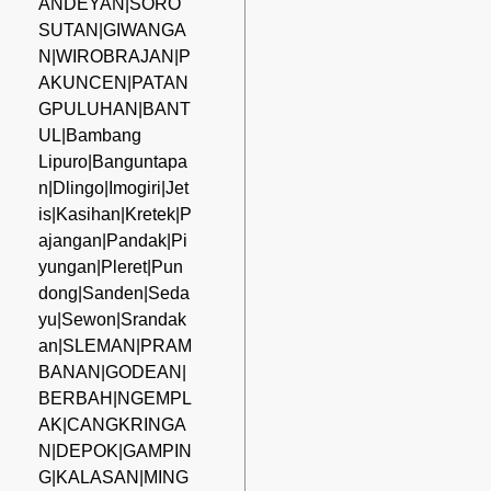
ANDEYAN|SORO
SUTAN|GIWANGA
N|WIROBRAJAN|P
AKUNCEN|PATAN
GPULUHAN|BANT
UL|Bambang
Lipuro|Banguntapa
n|Dlingo|Imogiri|Jet
is|Kasihan|Kretek|P
ajangan|Pandak|Pi
yungan|Pleret|Pun
dong|Sanden|Seda
yu|Sewon|Srandak
an|SLEMAN|PRAM
BANAN|GODEAN|
BERBAH|NGEMPL
AK|CANGKRINGA
N|DEPOK|GAMPIN
G|KALASAN|MING