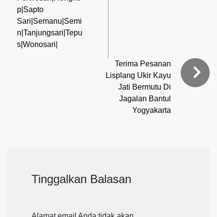
p|Sapto
Sari|Semanu|Semi
n|Tanjungsari|Tepu
s|Wonosari|
Terima Pesanan
Lisplang Ukir Kayu
Jati Bermutu Di
Jagalan Bantul
Yogyakarta
Tinggalkan Balasan
Alamat email Anda tidak akan