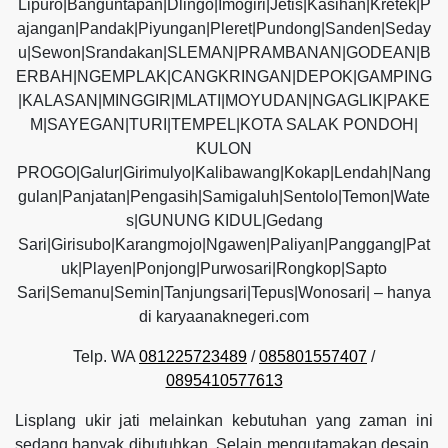
Lipuro|Banguntapan|Dlingo|Imogiri|Jetis|Kasihan|Kretek|P
ajangan|Pandak|Piyungan|Pleret|Pundong|Sanden|Seday
u|Sewon|Srandakan|SLEMAN|PRAMBANAN|GODEAN|B
ERBAH|NGEMPLAK|CANGKRINGAN|DEPOK|GAMPING
|KALASAN|MINGGIR|MLATI|MOYUDAN|NGAGLIK|PAKE
M|SAYEGAN|TURI|TEMPEL|KOTA SALAK PONDOH|
KULON
PROGO|Galur|Girimulyo|Kalibawang|Kokap|Lendah|Nang
gulan|Panjatan|Pengasih|Samigaluh|Sentolo|Temon|Wate
s|GUNUNG KIDUL|Gedang
Sari|Girisubo|Karangmojo|Ngawen|Paliyan|Panggang|Pat
uk|Playen|Ponjong|Purwosari|Rongkop|Sapto
Sari|Semanu|Semin|Tanjungsari|Tepus|Wonosari| – hanya
di karyaanaknegeri.com
Telp. WA
081225723489
/
085801557407
/
0895410577613
Lisplang ukir jati melainkan kebutuhan yang zaman ini
sedang banyak dibutuhkan. Selain mengutamakan desain,