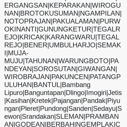
ERGANGSAN|KEPARAKAN|WIROGU
NAN|BROTOKUSUMAN|NGAMPILAN|
NOTOPRAJAN|PAKUALAMAN|PURW
OKINANTI|GUNUNGKETUR|TEGALR
EJO|KRICAK|KARANGWARU|TEGAL
REJO|BENER|UMBULHARJO|SEMAK
I|MUJA-
MUJU|TAHUNAN|WARUNGBOTO|PA
NDEYAN|SOROSUTAN|GIWANGAN|
WIROBRAJAN|PAKUNCEN|PATANGP
ULUHAN|BANTUL|Bambang
Lipuro|Banguntapan|Dlingo|Imogiri|Jetis
|Kasihan|Kretek|Pajangan|Pandak|Piyu
ngan|Pleret|Pundong|Sanden|Sedayu|S
ewon|Srandakan|SLEMAN|PRAMBAN
AN|GODEAN|BERBAH|NGEMPLAK|C