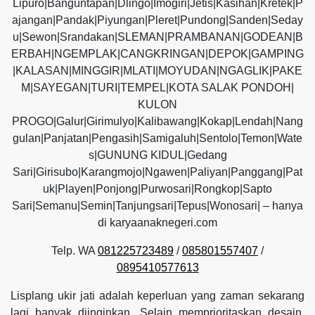
Lipuro|Banguntapan|Dlingo|Imogiri|Jetis|Kasihan|Kretek|P
ajangan|Pandak|Piyungan|Pleret|Pundong|Sanden|Seday
u|Sewon|Srandakan|SLEMAN|PRAMBANAN|GODEAN|B
ERBAH|NGEMPLAK|CANGKRINGAN|DEPOK|GAMPING
|KALASAN|MINGGIR|MLATI|MOYUDAN|NGAGLIK|PAKE
M|SAYEGAN|TURI|TEMPEL|KOTA SALAK PONDOH|
KULON
PROGO|Galur|Girimulyo|Kalibawang|Kokap|Lendah|Nang
gulan|Panjatan|Pengasih|Samigaluh|Sentolo|Temon|Wate
s|GUNUNG KIDUL|Gedang
Sari|Girisubo|Karangmojo|Ngawen|Paliyan|Panggang|Pat
uk|Playen|Ponjong|Purwosari|Rongkop|Sapto
Sari|Semanu|Semin|Tanjungsari|Tepus|Wonosari| – hanya
di karyaanaknegeri.com
Telp. WA
081225723489
/
085801557407
/
0895410577613
Lisplang ukir jati adalah keperluan yang zaman sekarang
lagi banyak diinginkan. Selain memprioritaskan desain,