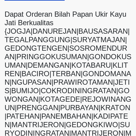
Dapat Orderan Bilah Papan Ukir Kayu
Jati Berkualitas
{JOGJA|DANUREJAN|BAUSASARAN|
TEGALPANGGUNG|SURYATMAJAN|
GEDONGTENGEN|SOSROMENDUR
AN|PRINGGOKUSUMAN|GONDOKUS
UMAN|DEMANGAN|KOTABARU|KLIT
REN|BACIRO|TERBAN|GONDOMANA
N|NGUPASAN|PRAWIROTAMAN|JETI
S|BUMIJO|COKRODININGRATAN|GO
WONGAN|KOTAGEDE|REJOWINANG
UN|PRENGGAN|PURBAYAN|KRATON
|PATEHAN|PANEMBAHAN|KADIPATE
N|MANTRIJERON|GEDONGKIWO|SU
RYODININGRATAN|MANTRIJERON|M