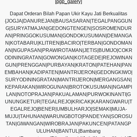
[pgp_galery]
Dapat Orderan Bilah Papan Ukir Kayu Jati Berkualitas
{JOGJA|DANUREJAN|BAUSASARAN|TEGALPANGGUN
G|SURYATMAJAN|GEDONGTENGEN|SOSROMENDUR
AN|PRINGGOKUSUMAN|GONDOKUSUMAN|DEMANGA
N|KOTABARU|KLITREN|BACIRO|TERBAN|GONDOMAN
AN|NGUPASAN|PRAWIROTAMAN|JETIS|BUMIJO|COKR
ODININGRATAN|GOWONGAN|KOTAGEDE|REJOWINAN
GUN|PRENGGAN|PURBAYAN|KRATON|PATEHAN|PAN
EMBAHAN|KADIPATEN|MANTRIJERON|GEDONGKIWO|
SURYODININGRATAN|MANTRIJERON|MERGANGSAN|
KEPARAKAN|WIROGUNAN|BROTOKUSUMAN|NGAMPI
LAN|NOTOPRAJAN|PAKUALAMAN|PURWOKINANTI|G
UNUNGKETUR|TEGALREJO|KRICAK|KARANGWARU|T
EGALREJO|BENER|UMBULHARJO|SEMAKI|MUJA-
MUJU|TAHUNAN|WARUNGBOTO|PANDEYAN|SOROSU
TAN|GIWANGAN|WIROBRAJAN|PAKUNCEN|PATANGP
ULUHAN|BANTUL|Bambang