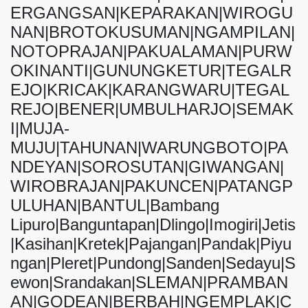
ERGANGSAN|KEPARAKAN|WIROGU
NAN|BROTOKUSUMAN|NGAMPILAN|
NOTOPRAJAN|PAKUALAMAN|PURW
OKINANTI|GUNUNGKETUR|TEGALR
EJO|KRICAK|KARANGWARU|TEGAL
REJO|BENER|UMBULHARJO|SEMAK
I|MUJA-
MUJU|TAHUNAN|WARUNGBOTO|PA
NDEYAN|SOROSUTAN|GIWANGAN|
WIROBRAJAN|PAKUNCEN|PATANGP
ULUHAN|BANTUL|Bambang
Lipuro|Banguntapan|Dlingo|Imogiri|Jetis
|Kasihan|Kretek|Pajangan|Pandak|Piyu
ngan|Pleret|Pundong|Sanden|Sedayu|S
ewon|Srandakan|SLEMAN|PRAMBAN
AN|GODEAN|BERBAH|NGEMPLAK|C