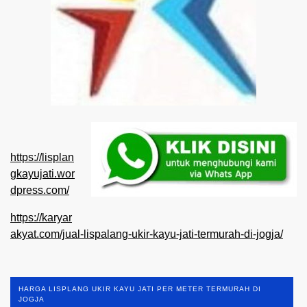
https://lisplan
gkayujati.wor
dpress.com/
https://karyar
akyat.com/jual-lispalang-ukir-kayu-jati-termurah-di-jogja/
HARGA LISPLANG UKIR KAYU JATI PER METER TERMURAH DI
JOGJA