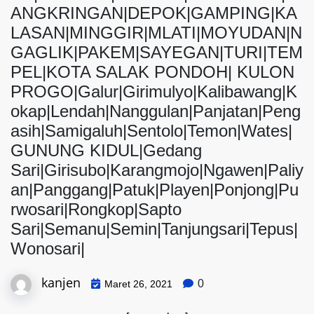
ANGKRINGAN|DEPOK|GAMPING|KA
LASAN|MINGGIR|MLATI|MOYUDAN|N
GAGLIK|PAKEM|SAYEGAN|TURI|TEM
PEL|KOTA SALAK PONDOH| KULON
PROGO|Galur|Girimulyo|Kalibawang|K
okap|Lendah|Nanggulan|Panjatan|Peng
asih|Samigaluh|Sentolo|Temon|Wates|
GUNUNG KIDUL|Gedang
Sari|Girisubo|Karangmojo|Ngawen|Paliy
an|Panggang|Patuk|Playen|Ponjong|Pu
rwosari|Rongkop|Sapto
Sari|Semanu|Semin|Tanjungsari|Tepus|
Wonosari|
kanjen
0
Maret 26, 2021