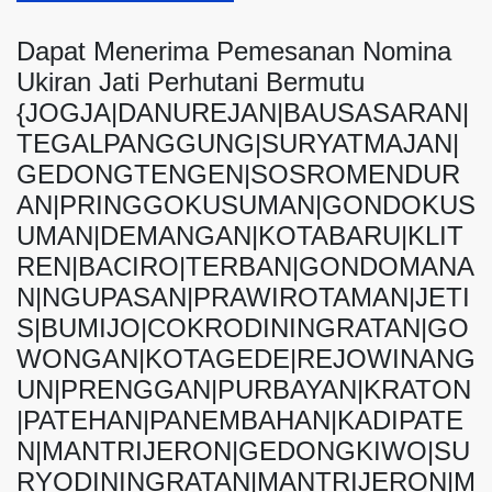
Dapat Menerima Pemesanan Nomina
Ukiran Jati Perhutani Bermutu
{JOGJA|DANUREJAN|BAUSASARAN|
TEGALPANGGUNG|SURYATMAJAN|
GEDONGTENGEN|SOSROMENDUR
AN|PRINGGOKUSUMAN|GONDOKUS
UMAN|DEMANGAN|KOTABARU|KLIT
REN|BACIRO|TERBAN|GONDOMANA
N|NGUPASAN|PRAWIROTAMAN|JETI
S|BUMIJO|COKRODININGRATAN|GO
WONGAN|KOTAGEDE|REJOWINANG
UN|PRENGGAN|PURBAYAN|KRATON
|PATEHAN|PANEMBAHAN|KADIPATE
N|MANTRIJERON|GEDONGKIWO|SU
RYODININGRATAN|MANTRIJERON|M