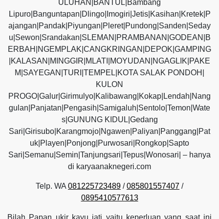
ULUHAN|BANTUL|Bambang
Lipuro|Banguntapan|Dlingo|Imogiri|Jetis|Kasihan|Kretek|P
ajangan|Pandak|Piyungan|Pleret|Pundong|Sanden|Seday
u|Sewon|Srandakan|SLEMAN|PRAMBANAN|GODEAN|B
ERBAH|NGEMPLAK|CANGKRINGAN|DEPOK|GAMPING
|KALASAN|MINGGIR|MLATI|MOYUDAN|NGAGLIK|PAKE
M|SAYEGAN|TURI|TEMPEL|KOTA SALAK PONDOH|
KULON
PROGO|Galur|Girimulyo|Kalibawang|Kokap|Lendah|Nang
gulan|Panjatan|Pengasih|Samigaluh|Sentolo|Temon|Wate
s|GUNUNG KIDUL|Gedang
Sari|Girisubo|Karangmojo|Ngawen|Paliyan|Panggang|Pat
uk|Playen|Ponjong|Purwosari|Rongkop|Sapto
Sari|Semanu|Semin|Tanjungsari|Tepus|Wonosari| – hanya
di karyaanaknegeri.com
Telp. WA
081225723489
/
085801557407
/
0895410577613
Bilah Papan ukir kayu jati yaitu keperluan yang saat ini