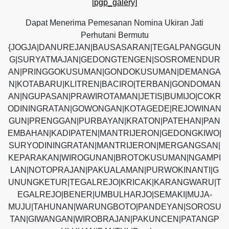
[pgp_galery]
Dapat Menerima Pemesanan Nomina Ukiran Jati
Perhutani Bermutu
{JOGJA|DANUREJAN|BAUSASARAN|TEGALPANGGUN
G|SURYATMAJAN|GEDONGTENGEN|SOSROMENDUR
AN|PRINGGOKUSUMAN|GONDOKUSUMAN|DEMANGA
N|KOTABARU|KLITREN|BACIRO|TERBAN|GONDOMAN
AN|NGUPASAN|PRAWIROTAMAN|JETIS|BUMIJO|COKR
ODININGRATAN|GOWONGAN|KOTAGEDE|REJOWINAN
GUN|PRENGGAN|PURBAYAN|KRATON|PATEHAN|PAN
EMBAHAN|KADIPATEN|MANTRIJERON|GEDONGKIWO|
SURYODININGRATAN|MANTRIJERON|MERGANGSAN|
KEPARAKAN|WIROGUNAN|BROTOKUSUMAN|NGAMPI
LAN|NOTOPRAJAN|PAKUALAMAN|PURWOKINANTI|G
UNUNGKETUR|TEGALREJO|KRICAK|KARANGWARU|T
EGALREJO|BENER|UMBULHARJO|SEMAKI|MUJA-
MUJU|TAHUNAN|WARUNGBOTO|PANDEYAN|SOROSU
TAN|GIWANGAN|WIROBRAJAN|PAKUNCEN|PATANGP