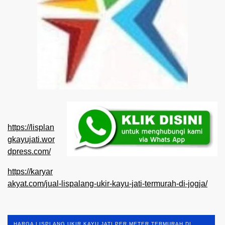
https://lisplan
gkayujati.wor
dpress.com/
https://karyar
akyat.com/jual-lispalang-ukir-kayu-jati-termurah-di-jogja/
HARGA LISPLANG UKIR KAYU JATI PER METER TERMURAH DI