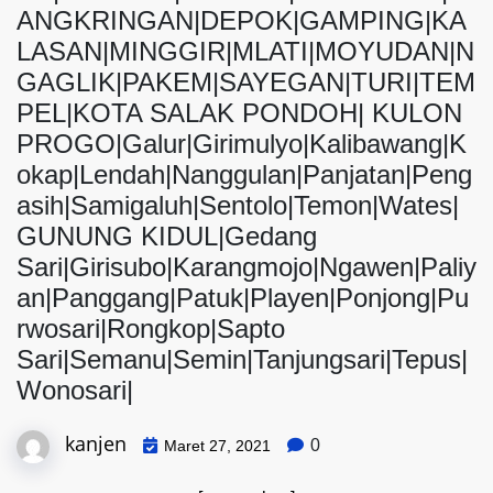
ANGKRINGAN|DEPOK|GAMPING|KA
LASAN|MINGGIR|MLATI|MOYUDAN|N
GAGLIK|PAKEM|SAYEGAN|TURI|TEM
PEL|KOTA SALAK PONDOH| KULON
PROGO|Galur|Girimulyo|Kalibawang|K
okap|Lendah|Nanggulan|Panjatan|Peng
asih|Samigaluh|Sentolo|Temon|Wates|
GUNUNG KIDUL|Gedang
Sari|Girisubo|Karangmojo|Ngawen|Paliy
an|Panggang|Patuk|Playen|Ponjong|Pu
rwosari|Rongkop|Sapto
Sari|Semanu|Semin|Tanjungsari|Tepus|
Wonosari|
kanjen
0
Maret 27, 2021