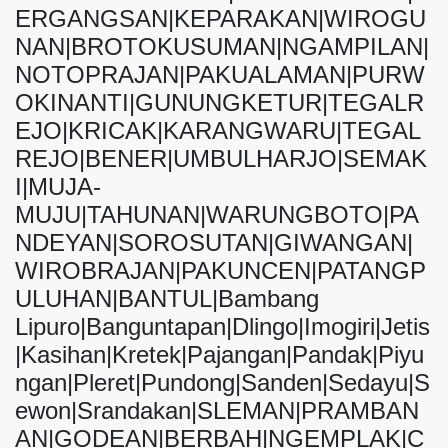
ERGANGSAN|KEPARAKAN|WIROGU
NAN|BROTOKUSUMAN|NGAMPILAN|
NOTOPRAJAN|PAKUALAMAN|PURW
OKINANTI|GUNUNGKETUR|TEGALR
EJO|KRICAK|KARANGWARU|TEGAL
REJO|BENER|UMBULHARJO|SEMAK
I|MUJA-
MUJU|TAHUNAN|WARUNGBOTO|PA
NDEYAN|SOROSUTAN|GIWANGAN|
WIROBRAJAN|PAKUNCEN|PATANGP
ULUHAN|BANTUL|Bambang
Lipuro|Banguntapan|Dlingo|Imogiri|Jetis
|Kasihan|Kretek|Pajangan|Pandak|Piyu
ngan|Pleret|Pundong|Sanden|Sedayu|S
ewon|Srandakan|SLEMAN|PRAMBAN
AN|GODEAN|BERBAH|NGEMPLAK|C