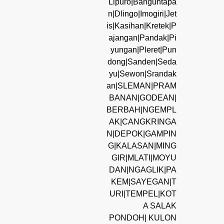
Lipuro|Banguntapa
n|Dlingo|Imogiri|Jet
is|Kasihan|Kretek|P
ajangan|Pandak|Pi
yungan|Pleret|Pun
dong|Sanden|Seda
yu|Sewon|Srandak
an|SLEMAN|PRAM
BANAN|GODEAN|
BERBAH|NGEMPL
AK|CANGKRINGA
N|DEPOK|GAMPIN
G|KALASAN|MING
GIR|MLATI|MOYU
DAN|NGAGLIK|PA
KEM|SAYEGAN|T
URI|TEMPEL|KOT
A SALAK
PONDOH| KULON