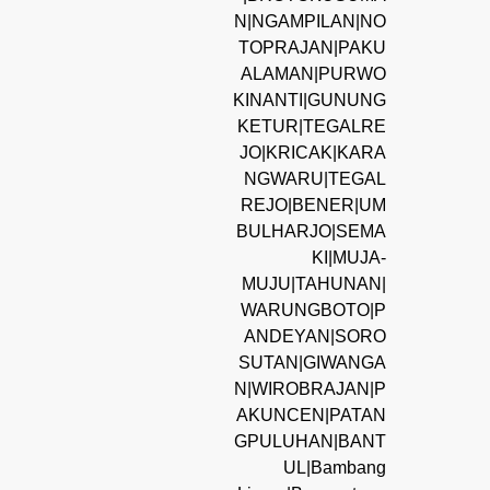
N|NGAMPILAN|NO
TOPRAJAN|PAKU
ALAMAN|PURWO
KINANTI|GUNUNG
KETUR|TEGALRE
JO|KRICAK|KARA
NGWARU|TEGAL
REJO|BENER|UM
BULHARJO|SEMA
KI|MUJA-
MUJU|TAHUNAN|
WARUNGBOTO|P
ANDEYAN|SORO
SUTAN|GIWANGA
N|WIROBRAJAN|P
AKUNCEN|PATAN
GPULUHAN|BANT
UL|Bambang