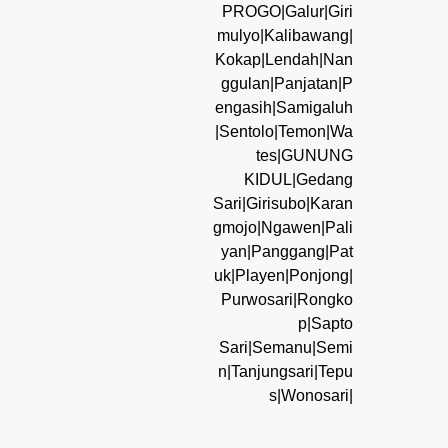
PROGO|Galur|Giri
mulyo|Kalibawang|
Kokap|Lendah|Nan
ggulan|Panjatan|P
engasih|Samigaluh
|Sentolo|Temon|Wa
tes|GUNUNG
KIDUL|Gedang
Sari|Girisubo|Karan
gmojo|Ngawen|Pali
yan|Panggang|Pat
uk|Playen|Ponjong|
Purwosari|Rongko
p|Sapto
Sari|Semanu|Semi
n|Tanjungsari|Tepu
s|Wonosari|