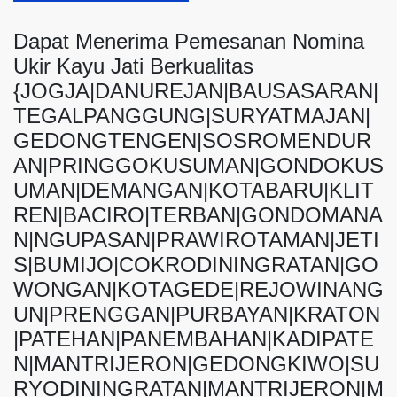
Dapat Menerima Pemesanan Nomina
Ukir Kayu Jati Berkualitas
{JOGJA|DANUREJAN|BAUSASARAN|
TEGALPANGGUNG|SURYATMAJAN|
GEDONGTENGEN|SOSROMENDUR
AN|PRINGGOKUSUMAN|GONDOKUS
UMAN|DEMANGAN|KOTABARU|KLIT
REN|BACIRO|TERBAN|GONDOMANA
N|NGUPASAN|PRAWIROTAMAN|JETI
S|BUMIJO|COKRODININGRATAN|GO
WONGAN|KOTAGEDE|REJOWINANG
UN|PRENGGAN|PURBAYAN|KRATON
|PATEHAN|PANEMBAHAN|KADIPATE
N|MANTRIJERON|GEDONGKIWO|SU
RYODININGRATAN|MANTRIJERON|M