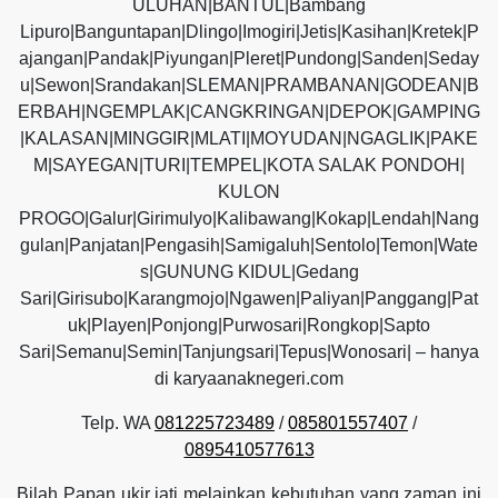
ULUHAN|BANTUL|Bambang
Lipuro|Banguntapan|Dlingo|Imogiri|Jetis|Kasihan|Kretek|P
ajangan|Pandak|Piyungan|Pleret|Pundong|Sanden|Seday
u|Sewon|Srandakan|SLEMAN|PRAMBANAN|GODEAN|B
ERBAH|NGEMPLAK|CANGKRINGAN|DEPOK|GAMPING
|KALASAN|MINGGIR|MLATI|MOYUDAN|NGAGLIK|PAKE
M|SAYEGAN|TURI|TEMPEL|KOTA SALAK PONDOH|
KULON
PROGO|Galur|Girimulyo|Kalibawang|Kokap|Lendah|Nang
gulan|Panjatan|Pengasih|Samigaluh|Sentolo|Temon|Wate
s|GUNUNG KIDUL|Gedang
Sari|Girisubo|Karangmojo|Ngawen|Paliyan|Panggang|Pat
uk|Playen|Ponjong|Purwosari|Rongkop|Sapto
Sari|Semanu|Semin|Tanjungsari|Tepus|Wonosari| – hanya
di karyaanaknegeri.com
Telp. WA
081225723489
/
085801557407
/
0895410577613
Bilah Papan ukir jati melainkan kebutuhan yang zaman ini