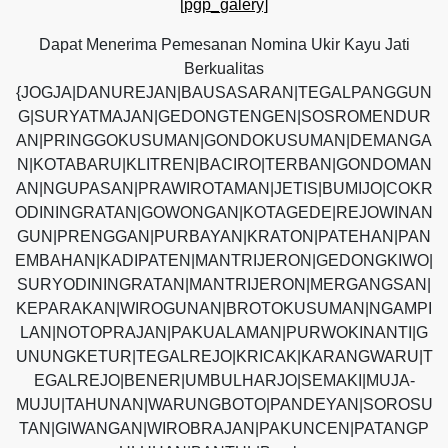
[pgp_galery]
Dapat Menerima Pemesanan Nomina Ukir Kayu Jati
Berkualitas
{JOGJA|DANUREJAN|BAUSASARAN|TEGALPANGGUN
G|SURYATMAJAN|GEDONGTENGEN|SOSROMENDUR
AN|PRINGGOKUSUMAN|GONDOKUSUMAN|DEMANGA
N|KOTABARU|KLITREN|BACIRO|TERBAN|GONDOMAN
AN|NGUPASAN|PRAWIROTAMAN|JETIS|BUMIJO|COKR
ODININGRATAN|GOWONGAN|KOTAGEDE|REJOWINAN
GUN|PRENGGAN|PURBAYAN|KRATON|PATEHAN|PAN
EMBAHAN|KADIPATEN|MANTRIJERON|GEDONGKIWO|
SURYODININGRATAN|MANTRIJERON|MERGANGSAN|
KEPARAKAN|WIROGUNAN|BROTOKUSUMAN|NGAMPI
LAN|NOTOPRAJAN|PAKUALAMAN|PURWOKINANTI|G
UNUNGKETUR|TEGALREJO|KRICAK|KARANGWARU|T
EGALREJO|BENER|UMBULHARJO|SEMAKI|MUJA-
MUJU|TAHUNAN|WARUNGBOTO|PANDEYAN|SOROSU
TAN|GIWANGAN|WIROBRAJAN|PAKUNCEN|PATANGP