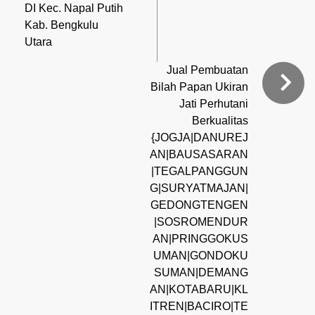
DI Kec. Napal Putih
Kab. Bengkulu
Utara
Jual Pembuatan
Bilah Papan Ukiran
Jati Perhutani
Berkualitas
{JOGJA|DANUREJ
AN|BAUSASARAN
|TEGALPANGGUN
G|SURYATMAJAN|
GEDONGTENGEN
|SOSROMENDUR
AN|PRINGGOKUS
UMAN|GONDOKU
SUMAN|DEMANG
AN|KOTABARU|KL
ITREN|BACIRO|TE