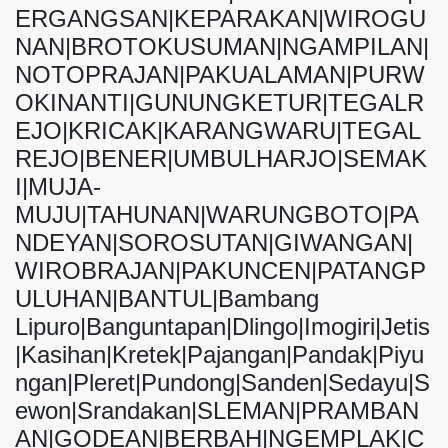
ERGANGSAN|KEPARAKAN|WIROGU
NAN|BROTOKUSUMAN|NGAMPILAN|
NOTOPRAJAN|PAKUALAMAN|PURW
OKINANTI|GUNUNGKETUR|TEGALR
EJO|KRICAK|KARANGWARU|TEGAL
REJO|BENER|UMBULHARJO|SEMAK
I|MUJA-
MUJU|TAHUNAN|WARUNGBOTO|PA
NDEYAN|SOROSUTAN|GIWANGAN|
WIROBRAJAN|PAKUNCEN|PATANGP
ULUHAN|BANTUL|Bambang
Lipuro|Banguntapan|Dlingo|Imogiri|Jetis
|Kasihan|Kretek|Pajangan|Pandak|Piyu
ngan|Pleret|Pundong|Sanden|Sedayu|S
ewon|Srandakan|SLEMAN|PRAMBAN
AN|GODEAN|BERBAH|NGEMPLAK|C