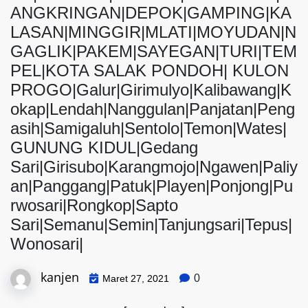
ANGKRINGAN|DEPOK|GAMPING|KA
LASAN|MINGGIR|MLATI|MOYUDAN|N
GAGLIK|PAKEM|SAYEGAN|TURI|TEM
PEL|KOTA SALAK PONDOH| KULON
PROGO|Galur|Girimulyo|Kalibawang|K
okap|Lendah|Nanggulan|Panjatan|Peng
asih|Samigaluh|Sentolo|Temon|Wates|
GUNUNG KIDUL|Gedang
Sari|Girisubo|Karangmojo|Ngawen|Paliy
an|Panggang|Patuk|Playen|Ponjong|Pu
rwosari|Rongkop|Sapto
Sari|Semanu|Semin|Tanjungsari|Tepus|
Wonosari|
kanjen
0
Maret 27, 2021