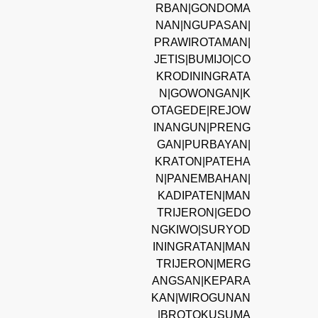
RBAN|GONDOMA
NAN|NGUPASAN|
PRAWIROTAMAN|
JETIS|BUMIJO|CO
KRODININGRATA
N|GOWONGAN|K
OTAGEDE|REJOW
INANGUN|PRENG
GAN|PURBAYAN|
KRATON|PATEHA
N|PANEMBAHAN|
KADIPATEN|MAN
TRIJERON|GEDO
NGKIWO|SURYOD
ININGRATAN|MAN
TRIJERON|MERG
ANGSAN|KEPARA
KAN|WIROGUNAN
|BROTOKUSUMA