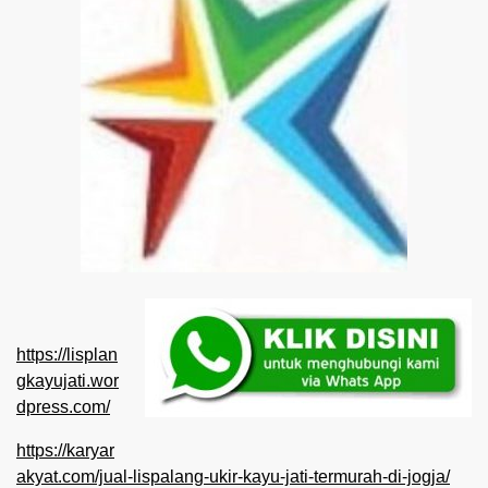
https://lisplan
gkayujati.wor
dpress.com/
https://karyar
akyat.com/jual-lispalang-ukir-kayu-jati-termurah-di-jogja/