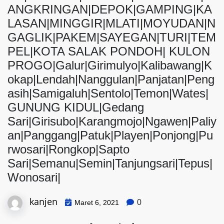
ANGKRINGAN|DEPOK|GAMPING|KA
LASAN|MINGGIR|MLATI|MOYUDAN|N
GAGLIK|PAKEM|SAYEGAN|TURI|TEM
PEL|KOTA SALAK PONDOH| KULON
PROGO|Galur|Girimulyo|Kalibawang|K
okap|Lendah|Nanggulan|Panjatan|Peng
asih|Samigaluh|Sentolo|Temon|Wates|
GUNUNG KIDUL|Gedang
Sari|Girisubo|Karangmojo|Ngawen|Paliy
an|Panggang|Patuk|Playen|Ponjong|Pu
rwosari|Rongkop|Sapto
Sari|Semanu|Semin|Tanjungsari|Tepus|
Wonosari|
kanjen
0
Maret 6, 2021