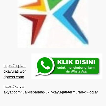
https://lisplan
gkayujati.wor
dpress.com/
https://karyar
akyat.com/jual-lispalang-ukir-kayu-jati-termurah-di-jogja/