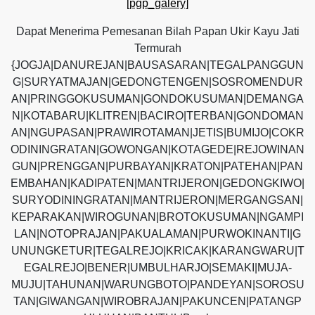
[pgp_galery]
Dapat Menerima Pemesanan Bilah Papan Ukir Kayu Jati
Termurah
{JOGJA|DANUREJAN|BAUSASARAN|TEGALPANGGUN
G|SURYATMAJAN|GEDONGTENGEN|SOSROMENDUR
AN|PRINGGOKUSUMAN|GONDOKUSUMAN|DEMANGA
N|KOTABARU|KLITREN|BACIRO|TERBAN|GONDOMAN
AN|NGUPASAN|PRAWIROTAMAN|JETIS|BUMIJO|COKR
ODININGRATAN|GOWONGAN|KOTAGEDE|REJOWINAN
GUN|PRENGGAN|PURBAYAN|KRATON|PATEHAN|PAN
EMBAHAN|KADIPATEN|MANTRIJERON|GEDONGKIWO|
SURYODININGRATAN|MANTRIJERON|MERGANGSAN|
KEPARAKAN|WIROGUNAN|BROTOKUSUMAN|NGAMPI
LAN|NOTOPRAJAN|PAKUALAMAN|PURWOKINANTI|G
UNUNGKETUR|TEGALREJO|KRICAK|KARANGWARU|T
EGALREJO|BENER|UMBULHARJO|SEMAKI|MUJA-
MUJU|TAHUNAN|WARUNGBOTO|PANDEYAN|SOROSU
TAN|GIWANGAN|WIROBRAJAN|PAKUNCEN|PATANGP