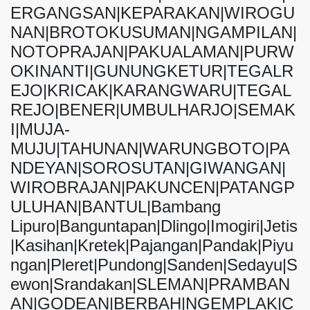
ERGANGSAN|KEPARAKAN|WIROGU
NAN|BROTOKUSUMAN|NGAMPILAN|
NOTOPRAJAN|PAKUALAMAN|PURW
OKINANTI|GUNUNGKETUR|TEGALR
EJO|KRICAK|KARANGWARU|TEGAL
REJO|BENER|UMBULHARJO|SEMAK
I|MUJA-
MUJU|TAHUNAN|WARUNGBOTO|PA
NDEYAN|SOROSUTAN|GIWANGAN|
WIROBRAJAN|PAKUNCEN|PATANGP
ULUHAN|BANTUL|Bambang
Lipuro|Banguntapan|Dlingo|Imogiri|Jetis
|Kasihan|Kretek|Pajangan|Pandak|Piyu
ngan|Pleret|Pundong|Sanden|Sedayu|S
ewon|Srandakan|SLEMAN|PRAMBAN
AN|GODEAN|BERBAH|NGEMPLAK|C