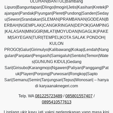
ULUHAN|BANTUL|Bambang
Lipuro|Banguntapan|Dlingo|Imogiri|Jetis|Kasihan|Kretek|P
ajangan|Pandak|Piyungan|Pleret|Pundong|Sanden|Seday
u|Sewon|Srandakan|SLEMAN|PRAMBANAN|GODEAN|B
ERBAH|NGEMPLAK|CANGKRINGAN|DEPOK|GAMPING
|KALASAN|MINGGIR|MLATI|MOYUDAN|NGAGLIK|PAKE
M|SAYEGAN|TURI|TEMPEL|KOTA SALAK PONDOH|
KULON
PROGO|Galur|Girimulyo|Kalibawang|Kokap|Lendah|Nang
gulan|Panjatan|Pengasih|Samigaluh|Sentolo|Temon|Wate
s|GUNUNG KIDUL|Gedang
Sari|Girisubo|Karangmojo|Ngawen|Paliyan|Panggang|Pat
uk|Playen|Ponjong|Purwosari|Rongkop|Sapto
Sari|Semanu|Semin|Tanjungsari|Tepus|Wonosari| – hanya
di karyaanaknegeri.com
Telp. WA
081225723489
/
085801557407
/
0895410577613
Lisplang ukir kayu jati yakni perlengkapan yang masa kini