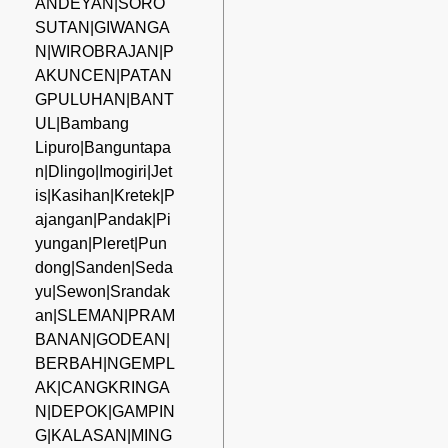
ANDEYAN|SORO
SUTAN|GIWANGA
N|WIROBRAJAN|P
AKUNCEN|PATAN
GPULUHAN|BANT
UL|Bambang
Lipuro|Banguntapa
n|Dlingo|Imogiri|Jet
is|Kasihan|Kretek|P
ajangan|Pandak|Pi
yungan|Pleret|Pun
dong|Sanden|Seda
yu|Sewon|Srandak
an|SLEMAN|PRAM
BANAN|GODEAN|
BERBAH|NGEMPL
AK|CANGKRINGA
N|DEPOK|GAMPIN
G|KALASAN|MING