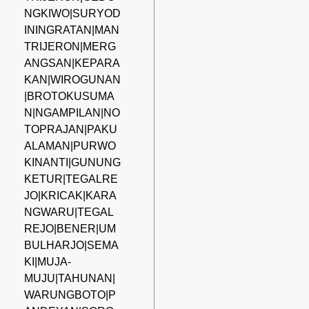
NGKIWO|SURYOD
ININGRATAN|MAN
TRIJERON|MERG
ANGSAN|KEPARA
KAN|WIROGUNAN
|BROTOKUSUMA
N|NGAMPILAN|NO
TOPRAJAN|PAKU
ALAMAN|PURWO
KINANTI|GUNUNG
KETUR|TEGALRE
JO|KRICAK|KARA
NGWARU|TEGAL
REJO|BENER|UM
BULHARJO|SEMA
KI|MUJA-
MUJU|TAHUNAN|
WARUNGBOTO|P