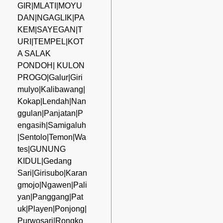
GIR|MLATI|MOYU
DAN|NGAGLIK|PA
KEM|SAYEGAN|T
URI|TEMPEL|KOT
A SALAK
PONDOH| KULON
PROGO|Galur|Giri
mulyo|Kalibawang|
Kokap|Lendah|Nan
ggulan|Panjatan|P
engasih|Samigaluh
|Sentolo|Temon|Wa
tes|GUNUNG
KIDUL|Gedang
Sari|Girisubo|Karan
gmojo|Ngawen|Pali
yan|Panggang|Pat
uk|Playen|Ponjong|
Purwosari|Rongko