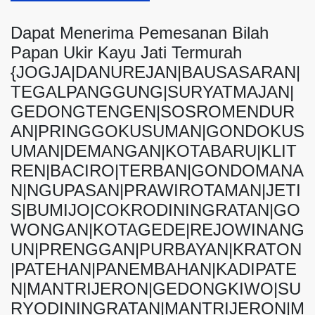
Dapat Menerima Pemesanan Bilah
Papan Ukir Kayu Jati Termurah
{JOGJA|DANUREJAN|BAUSASARAN|
TEGALPANGGUNG|SURYATMAJAN|
GEDONGTENGEN|SOSROMENDUR
AN|PRINGGOKUSUMAN|GONDOKUS
UMAN|DEMANGAN|KOTABARU|KLIT
REN|BACIRO|TERBAN|GONDOMANA
N|NGUPASAN|PRAWIROTAMAN|JETI
S|BUMIJO|COKRODININGRATAN|GO
WONGAN|KOTAGEDE|REJOWINANG
UN|PRENGGAN|PURBAYAN|KRATON
|PATEHAN|PANEMBAHAN|KADIPATE
N|MANTRIJERON|GEDONGKIWO|SU
RYODININGRATAN|MANTRIJERON|M