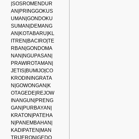
|SOSROMENDUR
AN|PRINGGOKUS
UMAN|GONDOKU
SUMAN|DEMANG
AN|KOTABARU|KL
ITREN|BACIRO|TE
RBAN|GONDOMA
NAN|NGUPASAN|
PRAWIROTAMAN|
JETIS|BUMIJO|CO
KRODININGRATA
N|GOWONGAN|K
OTAGEDE|REJOW
INANGUN|PRENG
GAN|PURBAYAN|
KRATON|PATEHA
N|PANEMBAHAN|
KADIPATEN|MAN
TRIJERON|GEDO