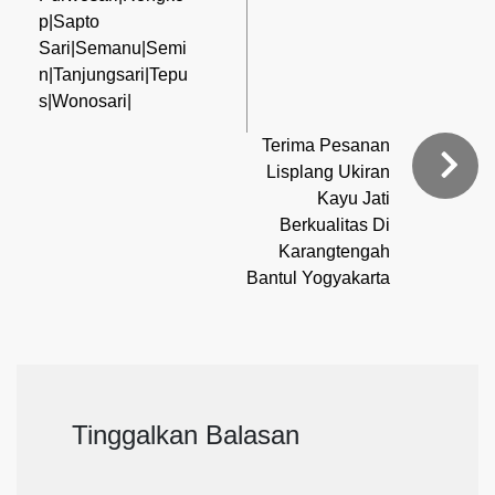
p|Sapto
Sari|Semanu|Semi
n|Tanjungsari|Tepu
s|Wonosari|
Terima Pesanan
Lisplang Ukiran
Kayu Jati
Berkualitas Di
Karangtengah
Bantul Yogyakarta
Tinggalkan Balasan