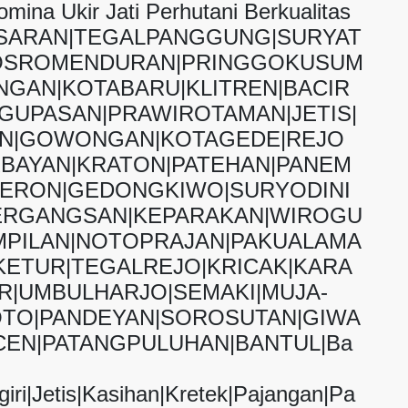
na Ukir Jati Perhutani Berkualitas
ASARAN|TEGALPANGGUNG|SURYAT
OSROMENDURAN|PRINGGOKUSUM
GAN|KOTABARU|KLITREN|BACIR
GUPASAN|PRAWIROTAMAN|JETIS|
AN|GOWONGAN|KOTAGEDE|REJO
BAYAN|KRATON|PATEHAN|PANEM
JERON|GEDONGKIWO|SURYODINI
ERGANGSAN|KEPARAKAN|WIROGU
PILAN|NOTOPRAJAN|PAKUALAMA
ETUR|TEGALREJO|KRICAK|KARA
|UMBULHARJO|SEMAKI|MUJA-
TO|PANDEYAN|SOROSUTAN|GIWA
EN|PATANGPULUHAN|BANTUL|Ba
iri|Jetis|Kasihan|Kretek|Pajangan|Pa