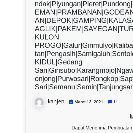
ndak|Piyungan|Pleret|Pundon
EMAN|PRAMBANAN|GODEAN
AN|DEPOK|GAMPING|KALAS
AGLIK|PAKEM|SAYEGAN|TUR
KULON
PROGO|Galur|Girimulyo|Kalib
tan|Pengasih|Samigaluh|Sen
KIDUL|Gedang
Sari|Girisubo|Karangmojo|Nga
onjong|Purwosari|Rongkop|Sap
Sari|Semanu|Semin|Tanjungsar
kanjen
0
Maret 13, 2021
[
Dapat Menerima Pembuatan No