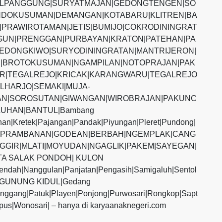
ALPANGGUNG|SURYATMAJAN|GEDONGTENGEN|SO
DOKUSUMAN|DEMANGAN|KOTABARU|KLITREN|BA
PRAWIROTAMAN|JETIS|BUMIJO|COKRODININGRAT
UN|PRENGGAN|PURBAYAN|KRATON|PATEHAN|PA
EDONGKIWO|SURYODININGRATAN|MANTRIJERON|
|BROTOKUSUMAN|NGAMPILAN|NOTOPRAJAN|PAK
R|TEGALREJO|KRICAK|KARANGWARU|TEGALREJO
LHARJO|SEMAKI|MUJA-
N|SOROSUTAN|GIWANGAN|WIROBRAJAN|PAKUNC
UHAN|BANTUL|Bambang
ihan|Kretek|Pajangan|Pandak|Piyungan|Pleret|Pundong|
MAN|PRAMBANAN|GODEAN|BERBAH|NGEMPLAK|CANG
GGIR|MLATI|MOYUDAN|NGAGLIK|PAKEM|SAYEGAN|
TA SALAK PONDOH| KULON
endah|Nanggulan|Panjatan|Pengasih|Samigaluh|Sentol
s|GUNUNG KIDUL|Gedang
anggang|Patuk|Playen|Ponjong|Purwosari|Rongkop|Sapt
pus|Wonosari| – hanya di karyaanaknegeri.com