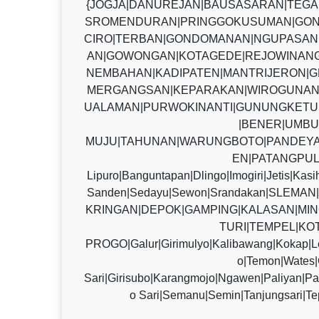
{JOGJA|DANUREJAN|BAUSASARAN|TEG
SROMENDURAN|PRINGGOKUSUMAN|GON
CIRO|TERBAN|GONDOMANAN|NGUPASAN|
AN|GOWONGAN|KOTAGEDE|REJOWINANG
NEMBAHAN|KADIPATEN|MANTRIJERON|G
MERGANGSAN|KEPARAKAN|WIROGUNAN
UALAMAN|PURWOKINANTI|GUNUNGKETU
|BENER|UMBU
MUJU|TAHUNAN|WARUNGBOTO|PANDEYA
EN|PATANGPUL
Lipuro|Banguntapan|Dlingo|Imogiri|Jetis|Kas
Sanden|Sedayu|Sewon|Srandakan|SLE
KRINGAN|DEPOK|GAMPING|KALASAN|MIN
TURI|TEMPEL|KO
PROGO|Galur|Girimulyo|Kalibawang|Kokap|L
o|Temon|Wate
Sari|Girisubo|Karangmojo|Ngawen|Paliyan|P
o Sari|Semanu|Semin|Tanjungsari|Te