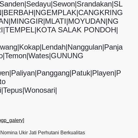
g|Sanden|Sedayu|Sewon|Srandakan|SL
|BERBAH|NGEMPLAK|CANGKRING
AN|MINGGIR|MLATI|MOYUDAN|NG
I|TEMPEL|KOTA SALAK PONDOH|
awang|Kokap|Lendah|Nanggulan|Panja
tolo|Temon|Wates|GUNUNG
wen|Paliyan|Panggang|Patuk|Playen|P
to
i|Tepus|Wonosari|
pgp_galery]
mina Ukir Jati Perhutani Berkualitas