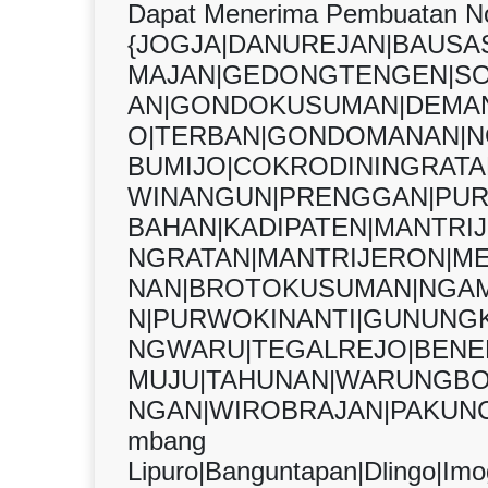
Dapat Menerima Pembuatan Nomi
{JOGJA|DANUREJAN|BAUS
MAJAN|GEDONGTENGEN|S
AN|GONDOKUSUMAN|DEMAN
O|TERBAN|GONDOMANAN|N
BUMIJO|COKRODININGRAT
WINANGUN|PRENGGAN|PUR
BAHAN|KADIPATEN|MANTRI
NGRATAN|MANTRIJERON|M
NAN|BROTOKUSUMAN|NGAM
N|PURWOKINANTI|GUNUNGK
NGWARU|TEGALREJO|BENER
MUJU|TAHUNAN|WARUNGBO
NGAN|WIROBRAJAN|PAKUNC
mbang
Lipuro|Banguntapan|Dlingo|Imog