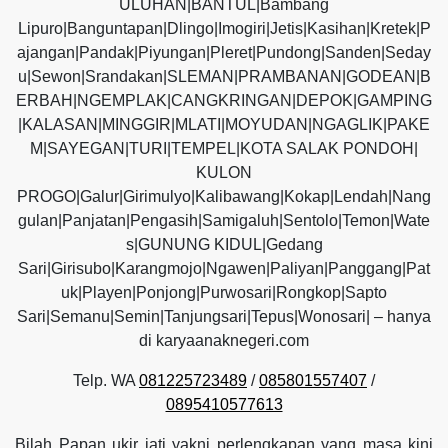
ULUHAN|BANTUL|Bambang
Lipuro|Banguntapan|Dlingo|Imogiri|Jetis|Kasihan|Kretek|P
ajangan|Pandak|Piyungan|Pleret|Pundong|Sanden|Seday
u|Sewon|Srandakan|SLEMAN|PRAMBANAN|GODEAN|B
ERBAH|NGEMPLAK|CANGKRINGAN|DEPOK|GAMPING
|KALASAN|MINGGIR|MLATI|MOYUDAN|NGAGLIK|PAKE
M|SAYEGAN|TURI|TEMPEL|KOTA SALAK PONDOH|
KULON
PROGO|Galur|Girimulyo|Kalibawang|Kokap|Lendah|Nang
gulan|Panjatan|Pengasih|Samigaluh|Sentolo|Temon|Wate
s|GUNUNG KIDUL|Gedang
Sari|Girisubo|Karangmojo|Ngawen|Paliyan|Panggang|Pat
uk|Playen|Ponjong|Purwosari|Rongkop|Sapto
Sari|Semanu|Semin|Tanjungsari|Tepus|Wonosari| – hanya
di karyaanaknegeri.com
Telp. WA
081225723489
/
085801557407
/
0895410577613
Bilah Papan ukir jati yakni perlengkapan yang masa kini