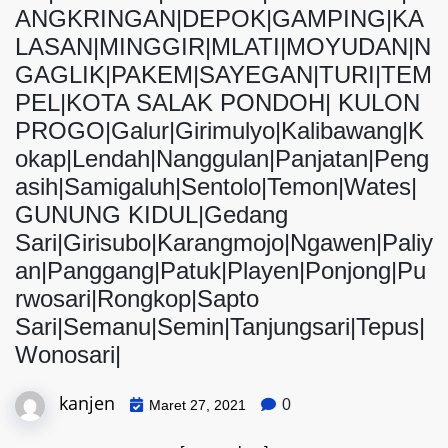
ANGKRINGAN|DEPOK|GAMPING|KA
LASAN|MINGGIR|MLATI|MOYUDAN|N
GAGLIK|PAKEM|SAYEGAN|TURI|TEM
PEL|KOTA SALAK PONDOH| KULON
PROGO|Galur|Girimulyo|Kalibawang|K
okap|Lendah|Nanggulan|Panjatan|Peng
asih|Samigaluh|Sentolo|Temon|Wates|
GUNUNG KIDUL|Gedang
Sari|Girisubo|Karangmojo|Ngawen|Paliy
an|Panggang|Patuk|Playen|Ponjong|Pu
rwosari|Rongkop|Sapto
Sari|Semanu|Semin|Tanjungsari|Tepus|
Wonosari|
kanjen
0
Maret 27, 2021