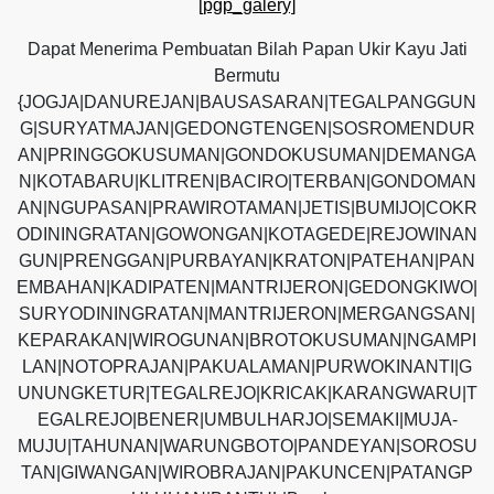
[pgp_galery]
Dapat Menerima Pembuatan Bilah Papan Ukir Kayu Jati
Bermutu
{JOGJA|DANUREJAN|BAUSASARAN|TEGALPANGGUN
G|SURYATMAJAN|GEDONGTENGEN|SOSROMENDUR
AN|PRINGGOKUSUMAN|GONDOKUSUMAN|DEMANGA
N|KOTABARU|KLITREN|BACIRO|TERBAN|GONDOMAN
AN|NGUPASAN|PRAWIROTAMAN|JETIS|BUMIJO|COKR
ODININGRATAN|GOWONGAN|KOTAGEDE|REJOWINAN
GUN|PRENGGAN|PURBAYAN|KRATON|PATEHAN|PAN
EMBAHAN|KADIPATEN|MANTRIJERON|GEDONGKIWO|
SURYODININGRATAN|MANTRIJERON|MERGANGSAN|
KEPARAKAN|WIROGUNAN|BROTOKUSUMAN|NGAMPI
LAN|NOTOPRAJAN|PAKUALAMAN|PURWOKINANTI|G
UNUNGKETUR|TEGALREJO|KRICAK|KARANGWARU|T
EGALREJO|BENER|UMBULHARJO|SEMAKI|MUJA-
MUJU|TAHUNAN|WARUNGBOTO|PANDEYAN|SOROSU
TAN|GIWANGAN|WIROBRAJAN|PAKUNCEN|PATANGP