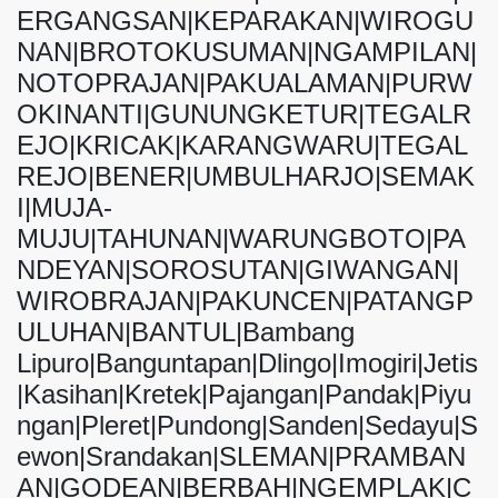
ERGANGSAN|KEPARAKAN|WIROGU
NAN|BROTOKUSUMAN|NGAMPILAN|
NOTOPRAJAN|PAKUALAMAN|PURW
OKINANTI|GUNUNGKETUR|TEGALR
EJO|KRICAK|KARANGWARU|TEGAL
REJO|BENER|UMBULHARJO|SEMAK
I|MUJA-
MUJU|TAHUNAN|WARUNGBOTO|PA
NDEYAN|SOROSUTAN|GIWANGAN|
WIROBRAJAN|PAKUNCEN|PATANGP
ULUHAN|BANTUL|Bambang
Lipuro|Banguntapan|Dlingo|Imogiri|Jetis
|Kasihan|Kretek|Pajangan|Pandak|Piyu
ngan|Pleret|Pundong|Sanden|Sedayu|S
ewon|Srandakan|SLEMAN|PRAMBAN
AN|GODEAN|BERBAH|NGEMPLAK|C