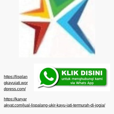
https://lisplan
gkayujati.wor
dpress.com/
https://karyar
akyat.com/jual-lispalang-ukir-kayu-jati-termurah-di-jogja/