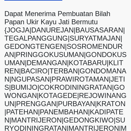
Dapat Menerima Pembuatan Bilah
Papan Ukir Kayu Jati Bermutu
{JOGJA|DANUREJAN|BAUSASARAN|
TEGALPANGGUNG|SURYATMAJAN|
GEDONGTENGEN|SOSROMENDUR
AN|PRINGGOKUSUMAN|GONDOKUS
UMAN|DEMANGAN|KOTABARU|KLIT
REN|BACIRO|TERBAN|GONDOMANA
N|NGUPASAN|PRAWIROTAMAN|JETI
S|BUMIJO|COKRODININGRATAN|GO
WONGAN|KOTAGEDE|REJOWINANG
UN|PRENGGAN|PURBAYAN|KRATON
|PATEHAN|PANEMBAHAN|KADIPATE
N|MANTRIJERON|GEDONGKIWO|SU
RYODININGRATAN|MANTRIJERON|M