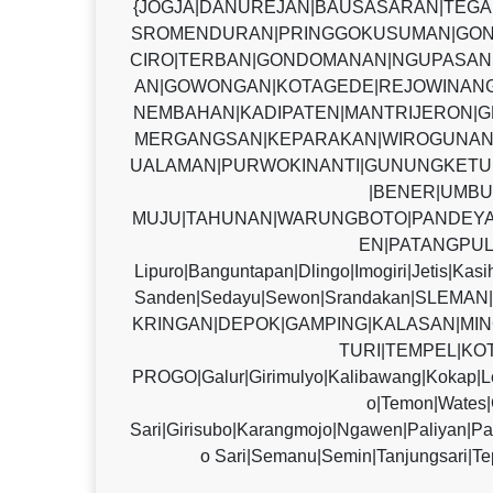
{JOGJA|DANUREJAN|BAUSASARAN|TEG
SROMENDURAN|PRINGGOKUSUMAN|GON
CIRO|TERBAN|GONDOMANAN|NGUPASAN|
AN|GOWONGAN|KOTAGEDE|REJOWINANG
NEMBAHAN|KADIPATEN|MANTRIJERON|G
MERGANGSAN|KEPARAKAN|WIROGUNAN
UALAMAN|PURWOKINANTI|GUNUNGKETU
|BENER|UMBU
MUJU|TAHUNAN|WARUNGBOTO|PANDEYA
EN|PATANGPUL
Lipuro|Banguntapan|Dlingo|Imogiri|Jetis|Kas
Sanden|Sedayu|Sewon|Srandakan|SLE
KRINGAN|DEPOK|GAMPING|KALASAN|MIN
TURI|TEMPEL|KO
PROGO|Galur|Girimulyo|Kalibawang|Kokap|L
o|Temon|Wate
Sari|Girisubo|Karangmojo|Ngawen|Paliyan|P
o Sari|Semanu|Semin|Tanjungsari|Te