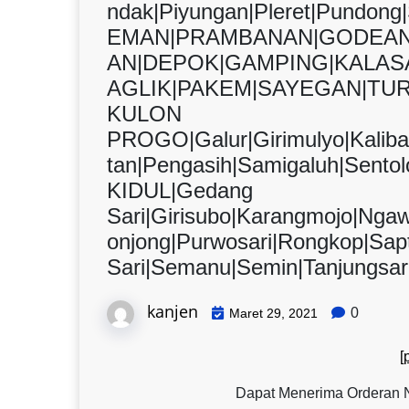
ndak|Piyungan|Pleret|Pundon
EMAN|PRAMBANAN|GODEAN
AN|DEPOK|GAMPING|KALAS
AGLIK|PAKEM|SAYEGAN|TUR
KULON
PROGO|Galur|Girimulyo|Kalib
tan|Pengasih|Samigaluh|Sen
KIDUL|Gedang
Sari|Girisubo|Karangmojo|Nga
onjong|Purwosari|Rongkop|Sap
Sari|Semanu|Semin|Tanjungsar
kanjen
0
Maret 29, 2021
[
Dapat Menerima Orderan N