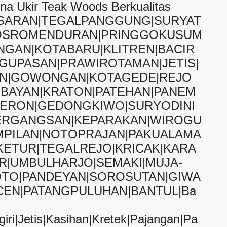
a Ukir Teak Woods Berkualitas
ASARAN|TEGALPANGGUNG|SURYAT
OSROMENDURAN|PRINGGOKUSUM
GAN|KOTABARU|KLITREN|BACIR
GUPASAN|PRAWIROTAMAN|JETIS|
AN|GOWONGAN|KOTAGEDE|REJO
BAYAN|KRATON|PATEHAN|PANEM
JERON|GEDONGKIWO|SURYODINI
ERGANGSAN|KEPARAKAN|WIROGU
PILAN|NOTOPRAJAN|PAKUALAMA
ETUR|TEGALREJO|KRICAK|KARA
|UMBULHARJO|SEMAKI|MUJA-
TO|PANDEYAN|SOROSUTAN|GIWA
EN|PATANGPULUHAN|BANTUL|Ba
iri|Jetis|Kasihan|Kretek|Pajangan|Pa