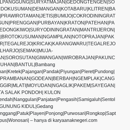
ALPANGGUNG|SURYATMAJAN|GEDONGTENGEN|SO
DOKUSUMAN|DEMANGAN|KOTABARU|KLITREN|BA
PRAWIROTAMAN|JETIS|BUMIJO|COKRODININGRAT
UN|PRENGGAN|PURBAYAN|KRATON|PATEHAN|PA
EDONGKIWO|SURYODININGRATAN|MANTRIJERON|
|BROTOKUSUMAN|NGAMPILAN|NOTOPRAJAN|PAK
R|TEGALREJO|KRICAK|KARANGWARU|TEGALREJO
LHARJO|SEMAKI|MUJA-
N|SOROSUTAN|GIWANGAN|WIROBRAJAN|PAKUNC
UHAN|BANTUL|Bambang
ihan|Kretek|Pajangan|Pandak|Piyungan|Pleret|Pundong|
MAN|PRAMBANAN|GODEAN|BERBAH|NGEMPLAK|CANG
GGIR|MLATI|MOYUDAN|NGAGLIK|PAKEM|SAYEGAN|
TA SALAK PONDOH| KULON
endah|Nanggulan|Panjatan|Pengasih|Samigaluh|Sentol
s|GUNUNG KIDUL|Gedang
anggang|Patuk|Playen|Ponjong|Purwosari|Rongkop|Sapt
pus|Wonosari| – hanya di karyaanaknegeri.com