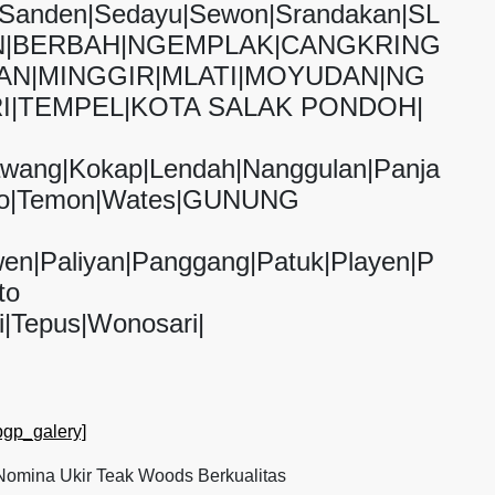
g|Sanden|Sedayu|Sewon|Srandakan|SL
|BERBAH|NGEMPLAK|CANGKRING
AN|MINGGIR|MLATI|MOYUDAN|NG
I|TEMPEL|KOTA SALAK PONDOH|
awang|Kokap|Lendah|Nanggulan|Panja
tolo|Temon|Wates|GUNUNG
wen|Paliyan|Panggang|Patuk|Playen|P
to
i|Tepus|Wonosari|
pgp_galery]
omina Ukir Teak Woods Berkualitas