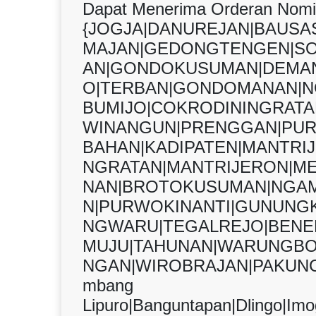
Dapat Menerima Orderan Nomin
{JOGJA|DANUREJAN|BAUS
MAJAN|GEDONGTENGEN|S
AN|GONDOKUSUMAN|DEMAN
O|TERBAN|GONDOMANAN|N
BUMIJO|COKRODININGRAT
WINANGUN|PRENGGAN|PUR
BAHAN|KADIPATEN|MANTRI
NGRATAN|MANTRIJERON|M
NAN|BROTOKUSUMAN|NGAM
N|PURWOKINANTI|GUNUNGK
NGWARU|TEGALREJO|BENER
MUJU|TAHUNAN|WARUNGBO
NGAN|WIROBRAJAN|PAKUNC
mbang
Lipuro|Banguntapan|Dlingo|Imog