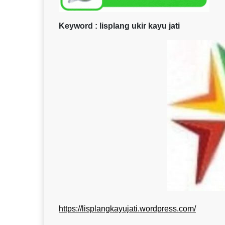
Keyword : lisplang ukir kayu jati
https://lisplangkayujati.wordpress.com/