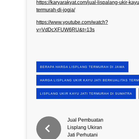
https://karyarakyat.com/jual-lispalang-ukir-kayu-
termurah-di-jogja/
https://www.youtube.com/watch?
v=VdDcXFUW6RU&t=13s
BERAPA HARGA LISPLANG TERMURAH DI JAWA
HARGA LISPLANG UKIR KAYU JATI BERKUALITAS TER
LISPLANG UKIR KAYU JATI TERMURAH DI SUMATRA
Jual Pembuatan
Lisplang Ukiran
Jati Perhutani