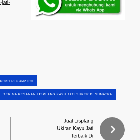
jati-
MURAH DI SUMATRA
TERIMA PESANAN LISPLANG KAYU JATI SUPER DI SUMATRA
Jual Lisplang
Ukiran Kayu Jati
Terbaik Di