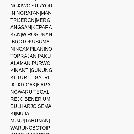
NGKIWO|SURYOD
ININGRATAN|MAN
TRIJERON|MERG
ANGSAN|KEPARA
KAN|WIROGUNAN
|BROTOKUSUMA
N|NGAMPILAN|NO
TOPRAJAN|PAKU
ALAMAN|PURWO
KINANTI|GUNUNG
KETUR|TEGALRE
JO|KRICAK|KARA
NGWARU|TEGAL
REJO|BENER|UM
BULHARJO|SEMA
KI|MUJA-
MUJU|TAHUNAN|
WARUNGBOTO|P