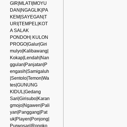
GIR|MLATI|MOYU
DAN|NGAGLIK|PA
KEM|SAYEGAN|T
URI|TEMPEL|KOT
A SALAK
PONDOH| KULON
PROGO|Galur|Giri
mulyo|Kalibawang|
Kokap|Lendah|Nan
ggulan|Panjatan|P
engasih|Samigaluh
|Sentolo|Temon|Wa
tes|GUNUNG
KIDUL|Gedang
Sari|Girisubo|Karan
gmojo|Ngawen|Pali
yan|Panggang|Pat
uk|Playen|Ponjong|
Purwosari|Rongko