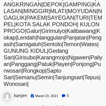
ANGKRINGAN|DEPOK|GAMPING|KA
LASAN|MINGGIR|MLATI|MOYUDAN|N
GAGLIK|PAKEM|SAYEGAN|TURI|TEM
PEL|KOTA SALAK PONDOH| KULON
PROGO|Galur|Girimulyo|Kalibawang|K
okap|Lendah|Nanggulan|Panjatan|Peng
asih|Samigaluh|Sentolo|Temon|Wates|
GUNUNG KIDUL|Gedang
Sari|Girisubo|Karangmojo|Ngawen|Paliy
an|Panggang|Patuk|Playen|Ponjong|Pu
rwosari|Rongkop|Sapto
Sari|Semanu|Semin|Tanjungsari|Tepus|
Wonosari|
kanjen
0
Maret 23, 2021