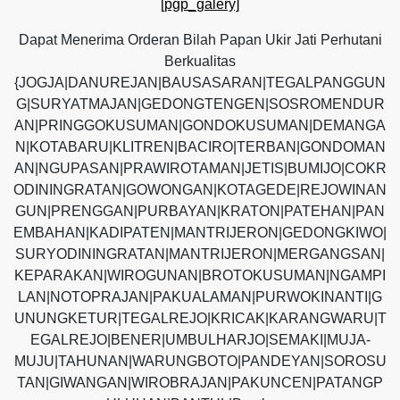
[pgp_galery]
Dapat Menerima Orderan Bilah Papan Ukir Jati Perhutani
Berkualitas
{JOGJA|DANUREJAN|BAUSASARAN|TEGALPANGGUN
G|SURYATMAJAN|GEDONGTENGEN|SOSROMENDUR
AN|PRINGGOKUSUMAN|GONDOKUSUMAN|DEMANGA
N|KOTABARU|KLITREN|BACIRO|TERBAN|GONDOMAN
AN|NGUPASAN|PRAWIROTAMAN|JETIS|BUMIJO|COKR
ODININGRATAN|GOWONGAN|KOTAGEDE|REJOWINAN
GUN|PRENGGAN|PURBAYAN|KRATON|PATEHAN|PAN
EMBAHAN|KADIPATEN|MANTRIJERON|GEDONGKIWO|
SURYODININGRATAN|MANTRIJERON|MERGANGSAN|
KEPARAKAN|WIROGUNAN|BROTOKUSUMAN|NGAMPI
LAN|NOTOPRAJAN|PAKUALAMAN|PURWOKINANTI|G
UNUNGKETUR|TEGALREJO|KRICAK|KARANGWARU|T
EGALREJO|BENER|UMBULHARJO|SEMAKI|MUJA-
MUJU|TAHUNAN|WARUNGBOTO|PANDEYAN|SOROSU
TAN|GIWANGAN|WIROBRAJAN|PAKUNCEN|PATANGP