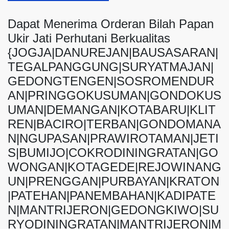
Dapat Menerima Orderan Bilah Papan
Ukir Jati Perhutani Berkualitas
{JOGJA|DANUREJAN|BAUSASARAN|
TEGALPANGGUNG|SURYATMAJAN|
GEDONGTENGEN|SOSROMENDUR
AN|PRINGGOKUSUMAN|GONDOKUS
UMAN|DEMANGAN|KOTABARU|KLIT
REN|BACIRO|TERBAN|GONDOMANA
N|NGUPASAN|PRAWIROTAMAN|JETI
S|BUMIJO|COKRODININGRATAN|GO
WONGAN|KOTAGEDE|REJOWINANG
UN|PRENGGAN|PURBAYAN|KRATON
|PATEHAN|PANEMBAHAN|KADIPATE
N|MANTRIJERON|GEDONGKIWO|SU
RYODININGRATAN|MANTRIJERON|M