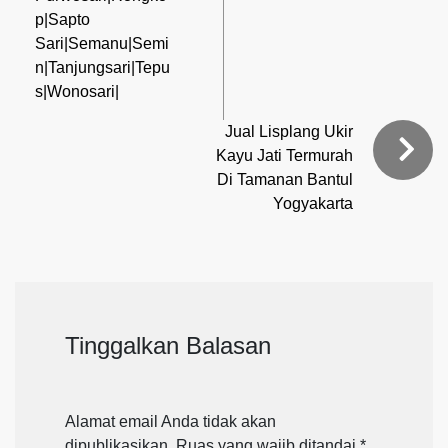
p|Sapto
Sari|Semanu|Semi
n|Tanjungsari|Tepu
s|Wonosari|
Jual Lisplang Ukir
Kayu Jati Termurah
Di Tamanan Bantul
Yogyakarta
Tinggalkan Balasan
Alamat email Anda tidak akan
dipublikasikan.
Ruas yang wajib ditandai
*