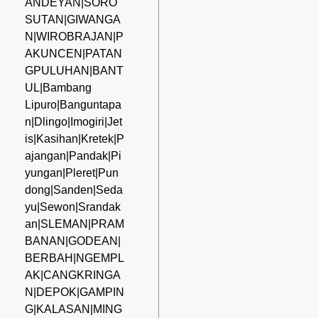
ANDEYAN|SORO
SUTAN|GIWANGA
N|WIROBRAJAN|P
AKUNCEN|PATAN
GPULUHAN|BANT
UL|Bambang
Lipuro|Banguntapa
n|Dlingo|Imogiri|Jet
is|Kasihan|Kretek|P
ajangan|Pandak|Pi
yungan|Pleret|Pun
dong|Sanden|Seda
yu|Sewon|Srandak
an|SLEMAN|PRAM
BANAN|GODEAN|
BERBAH|NGEMPL
AK|CANGKRINGA
N|DEPOK|GAMPIN
G|KALASAN|MING