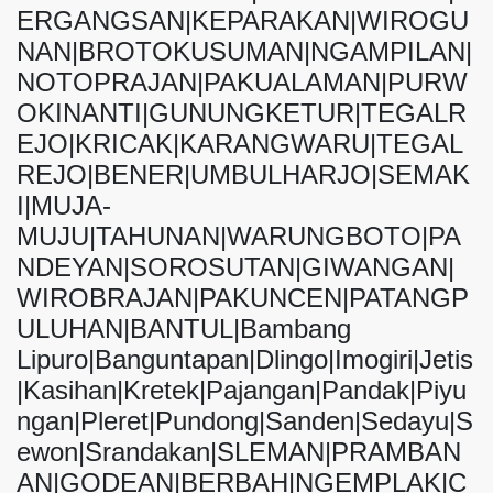
ERGANGSAN|KEPARAKAN|WIROGU
NAN|BROTOKUSUMAN|NGAMPILAN|
NOTOPRAJAN|PAKUALAMAN|PURW
OKINANTI|GUNUNGKETUR|TEGALR
EJO|KRICAK|KARANGWARU|TEGAL
REJO|BENER|UMBULHARJO|SEMAK
I|MUJA-
MUJU|TAHUNAN|WARUNGBOTO|PA
NDEYAN|SOROSUTAN|GIWANGAN|
WIROBRAJAN|PAKUNCEN|PATANGP
ULUHAN|BANTUL|Bambang
Lipuro|Banguntapan|Dlingo|Imogiri|Jetis
|Kasihan|Kretek|Pajangan|Pandak|Piyu
ngan|Pleret|Pundong|Sanden|Sedayu|S
ewon|Srandakan|SLEMAN|PRAMBAN
AN|GODEAN|BERBAH|NGEMPLAK|C