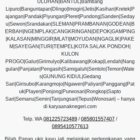
ULUHAN|BANTUL|Bambang
Lipuro|Banguntapan|Dlingo|Imogiri|Jetis|Kasihan|Kretek|P
ajangan|Pandak|Piyungan|Pleret|Pundong|Sanden|Seday
u|Sewon|Srandakan|SLEMAN|PRAMBANAN|GODEAN|B
ERBAH|NGEMPLAK|CANGKRINGAN|DEPOK|GAMPING
|KALASAN|MINGGIR|MLATI|MOYUDAN|NGAGLIK|PAKE
M|SAYEGAN|TURI|TEMPEL|KOTA SALAK PONDOH|
KULON
PROGO|Galur|Girimulyo|Kalibawang|Kokap|Lendah|Nang
gulan|Panjatan|Pengasih|Samigaluh|Sentolo|Temon|Wate
s|GUNUNG KIDUL|Gedang
Sari|Girisubo|Karangmojo|Ngawen|Paliyan|Panggang|Pat
uk|Playen|Ponjong|Purwosari|Rongkop|Sapto
Sari|Semanu|Semin|Tanjungsari|Tepus|Wonosari| – hanya
di karyaanaknegeri.com
Telp. WA
081225723489
/
085801557407
/
0895410577613
Bilah Papan ukir kayu jati melainkan perlengkapan yang