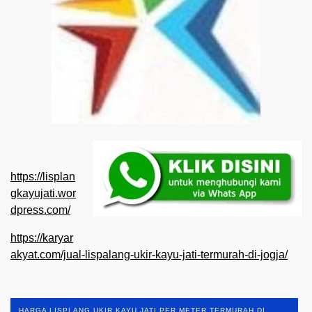
https://lisplan
gkayujati.wor
dpress.com/
https://karyar
akyat.com/jual-lispalang-ukir-kayu-jati-termurah-di-jogja/
HARGA LISPLANG UKIR KAYU JATI PER METER TERMURAH DI