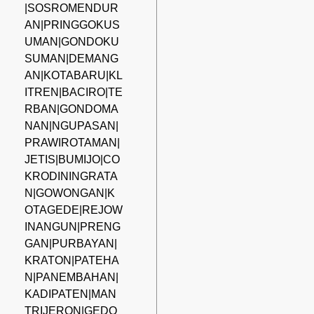
|SOSROMENDUR
AN|PRINGGOKUS
UMAN|GONDOKU
SUMAN|DEMANG
AN|KOTABARU|KL
ITREN|BACIRO|TE
RBAN|GONDOMA
NAN|NGUPASAN|
PRAWIROTAMAN|
JETIS|BUMIJO|CO
KRODININGRATA
N|GOWONGAN|K
OTAGEDE|REJOW
INANGUN|PRENG
GAN|PURBAYAN|
KRATON|PATEHA
N|PANEMBAHAN|
KADIPATEN|MAN
TRIJERON|GEDO