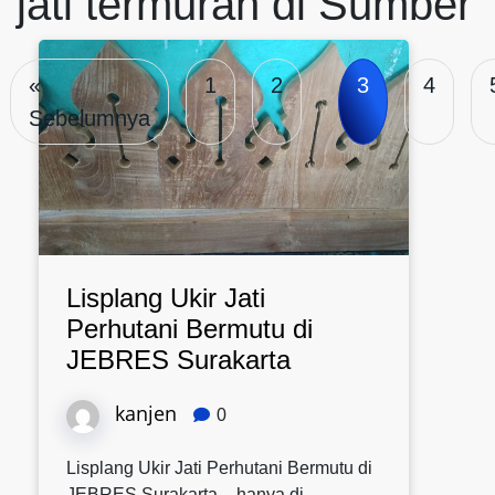
jati termurah di Sumber
«
1
2
3
4
Sebelumnya
Lisplang Ukir Jati
Perhutani Bermutu di
JEBRES Surakarta
kanjen
0
Lisplang Ukir Jati Perhutani Bermutu di
JEBRES Surakarta – hanya di