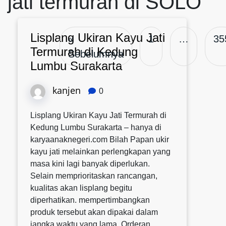
jati termurah di SOLO
Lisplang Ukiran Kayu Jati
«
1
…
35
Termurah di Kedung
Sebelumnya
Lumbu Surakarta
kanjen
0
Lisplang Ukiran Kayu Jati Termurah di
Kedung Lumbu Surakarta – hanya di
karyaanaknegeri.com Bilah Papan ukir
kayu jati melainkan perlengkapan yang
masa kini lagi banyak diperlukan.
Selain memprioritaskan rancangan,
kualitas akan lisplang begitu
diperhatikan. mempertimbangkan
produk tersebut akan dipakai dalam
jangka waktu yang lama. Orderan