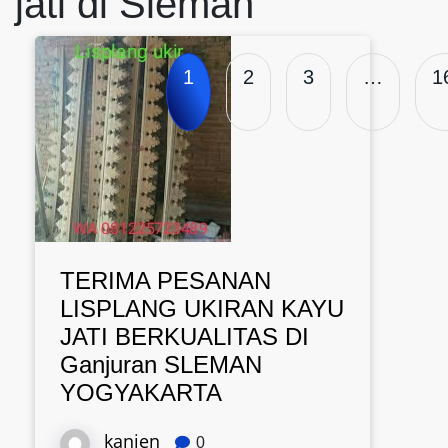
jati di Sleman
1
2
3
…
1
TERIMA PESANAN
LISPLANG UKIRAN KAYU
JATI BERKUALITAS DI
Ganjuran SLEMAN
YOGYAKARTA
kanjen
0