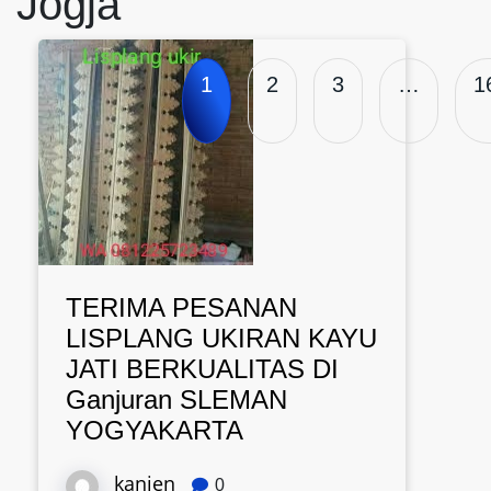
Jogja
1
2
3
…
1
TERIMA PESANAN
LISPLANG UKIRAN KAYU
JATI BERKUALITAS DI
Ganjuran SLEMAN
YOGYAKARTA
kanjen
0