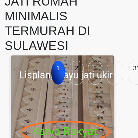
JATI RUMAH
MINIMALIS
TERMURAH DI
SULAWESI
1
2
3
…
3