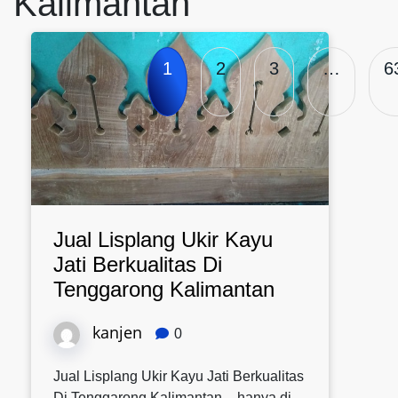
Kalimantan
1
2
3
…
6
Jual Lisplang Ukir Kayu
Jati Berkualitas Di
Tenggarong Kalimantan
kanjen
0
Jual Lisplang Ukir Kayu Jati Berkualitas
Di Tenggarong Kalimantan – hanya di