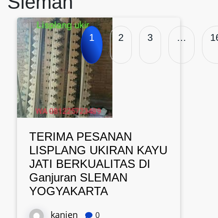
Sleman
1
2
3
…
1
TERIMA PESANAN
LISPLANG UKIRAN KAYU
JATI BERKUALITAS DI
Ganjuran SLEMAN
YOGYAKARTA
kanjen
0