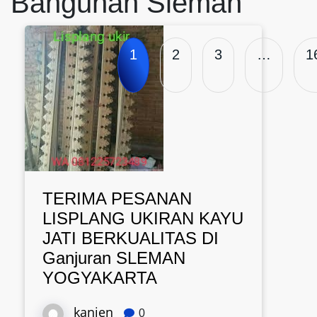
Bangunan Sleman
1
2
3
…
1
TERIMA PESANAN
LISPLANG UKIRAN KAYU
JATI BERKUALITAS DI
Ganjuran SLEMAN
YOGYAKARTA
kanjen
0