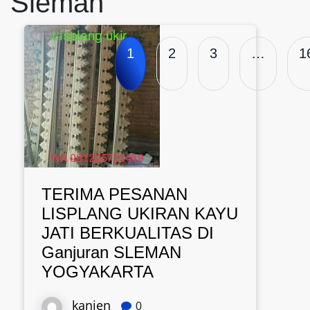
Sleman
1
2
3
…
1
TERIMA PESANAN
LISPLANG UKIRAN KAYU
JATI BERKUALITAS DI
Ganjuran SLEMAN
YOGYAKARTA
kanjen
0