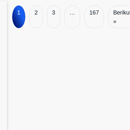
1
2
3
…
167
Beriku
»