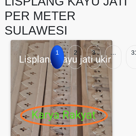
LISPLANG KAYU JATI
PER METER
SULAWESI
1
2
3
…
3